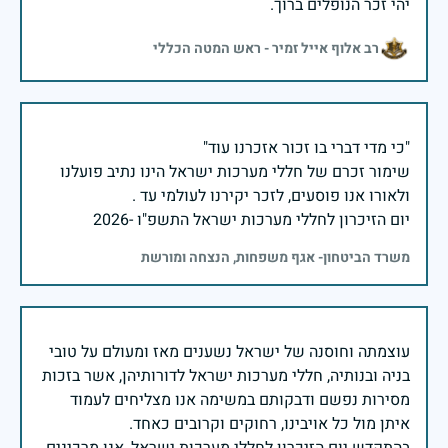
יהי זכר הנופלים ברוך.
רב אלוף אייל זמיר - ראש המטה הכללי
שימור זכרם של חללי מערכות ישראל הינו נתיב פועלנו
יום הזיכרון לחללי מערכות ישראל התשפ"ו -2026
משרד הביטחון- אגף משפחות, הנצחה ומורשת
עוצמתה וחוסנה של ישראל נשענים מאז ומעולם על טובי
בניה ובנותיה, חללי מערכות ישראל לדורותיהן, אשר בזכות
מסירות נפשם ודבקותם במשימה אנו מצליחים לעמוד