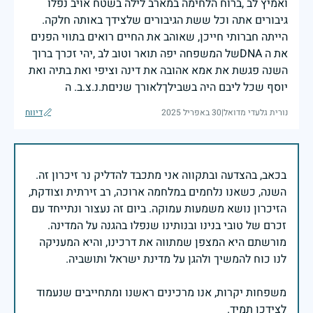
ואמיץ לב ,ברוח הלחימה במארב לילה בשטח אויב נפלו
גיבורים אתה וכל ששת הגיבורים שלצידך באותה חלקה.
הייתה חברותי חייכן, שאוהב את החיים רואים בתווי הפנים
את ה DNAשל המשפחה יפה תואר וטוב לב ,יהי זכרך ברוך
השנה פגשת את אמא אהובה את דינה וציפי ואת בתיה ואת
יוסף שכל ליבם היה בשבילךלאורך שניםת.נ.צ.ב. ה
נורית גלעדי מדואל
|
30 באפריל 2025
דיווח
בכאב, בהצדעה ובתקווה אני מתכבד להדליק נר זיכרון זה.
השנה, כשאנו נלחמים במלחמה ארוכה, רב זירתית וצודקת,
הזיכרון נושא משמעות עמוקה. ביום זה נעצור ונתייחד עם
זכרם של טובי בנינו ובנותינו שנפלו בהגנה על המדינה.
מורשתם היא המצפן שמתווה את דרכינו, והיא המעניקה
משפחות יקרות, אנו מרכינים ראשנו ומתחייבים שנעמוד