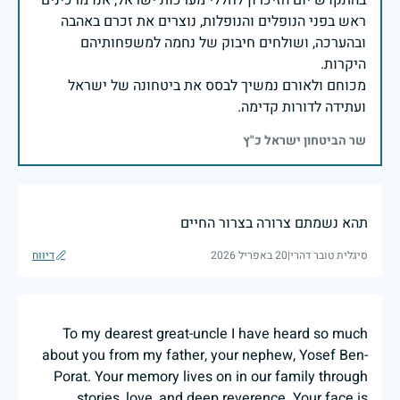
בהתקדש יום הזיכרון לחללי מערכות ישראל, אנו מרכינים
ראש בפני הנופלים והנופלות, נוצרים את זכרם באהבה
ובהערכה, ושולחים חיבוק של נחמה למשפחותיהם
מכוחם ולאורם נמשיך לבסס את ביטחונה של ישראל
ועתידה לדורות קדימה.
שר הביטחון ישראל כ"ץ
תהא נשמתם צרורה בצרור החיים
סיגלית טובר דהרי
|
20 באפריל 2026
דיווח
To my dearest great-uncle I have heard so much
about you from my father, your nephew, Yosef Ben-
Porat. Your memory lives on in our family through
stories, love, and deep reverence. Your face is