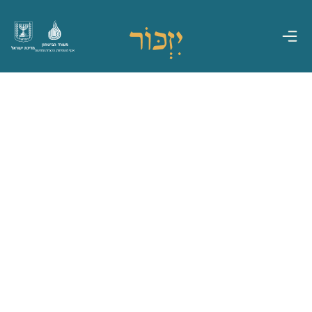
משרד הביטחון
מדינת ישראל
אגף משפחות, הנצחה ומורשת