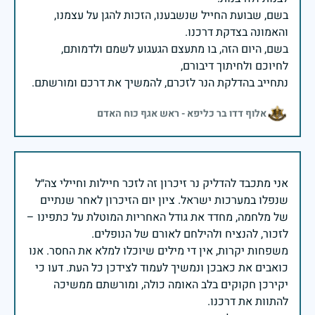
בשם, שבועת החייל שנשבענו, הזכות להגן על עצמנו,
בשם, היום הזה, בו מתעצם הגעגוע לשמם ולדמותם,
נתחייב בהדלקת הנר לזכרם, להמשיך את דרכם ומורשתם.
אלוף דדו בר כליפא - ראש אגף כוח האדם
אני מתכבד להדליק נר זיכרון זה לזכר חיילות וחיילי צה״ל
שנפלו במערכות ישראל. ציון יום הזיכרון לאחר שנתיים
של מלחמה, מחדד את גודל האחריות המוטלת על כתפינו –
משפחות יקרות, אין די מילים שיוכלו למלא את החסר. אנו
כואבים את כאבכן ונמשיך לעמוד לצידכן כל העת. דעו כי
יקירכן חקוקים בלב האומה כולה, ומורשתם ממשיכה