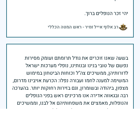
יהי זכר הנופלים ברוך.
רב אלוף אייל זמיר - ראש המטה הכללי
בשעה שאנו זוכרים את גודל תרומתם ועומק מסירות
נפשם של טובי בנינו ובנותינו, נופלי מערכות ישראל
לדורותיהן, ממשיכים צה"ל וכוחות הביטחון במימוש
המשימה למענה לחמו ועבורה נפלו: הכרעת אויבינו מדרום,
מצפון, ביהודה ובשומרון, וגם בזירות רחוקות יותר. בהערכה
רבה ובגאווה אדירה אנו מרכינים ראש בפני הנופלים
והנופלות, מאמצים את משפחותיהם אל לבנו, וממשיכים
במשימה להבטחת קיומה של ישראל לדורי דורות. יחד
נעשה ונצליח.
שר הביטחון ישראל כ"ץ