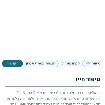
סיפור חייו
מקום מנוחתו
הנצחתו באתרי זיכרון
הקדשות
סיפור חייו
בן אליהו ויוכבד. נולד ביום ט"ו בסיון תרצ"א
(31.5.1931)
בירושלים. סיים את לימודיו בבית-ספר יסודי ולאחר-מכן למד את
מקצוע השרברבות ועבד בו. גויס לצה"ל בספטמבר
1948
. נפל