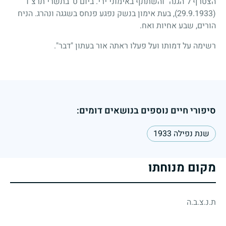
הצטרף ל"הגנה" והשתתף באימוני ירי. ביום ט' בתשרי תרצ"ד
(29.9.1933)
, בעת אימון בנשק נפגע פנחס בשגגה ונהרג. הניח
הורים, שבע אחיות ואח.
רשימה על דמותו ועל פעלו ראתה אור בעתון "דבר".
סיפורי חיים נוספים בנושאים דומים:
שנת נפילה 1933
מקום מנוחתו
ת.נ.צ.ב.ה