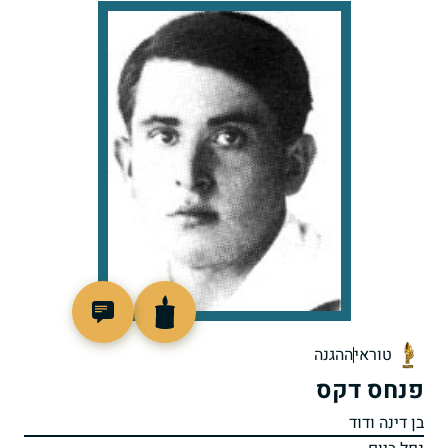
505661
טוראי
ההגנה
פנחס דקס
בן דינה ודוד