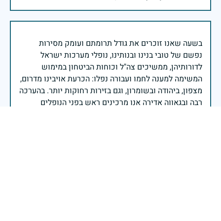
בשעה שאנו זוכרים את גודל תרומתם ועומק מסירות
נפשם של טובי בנינו ובנותינו, נופלי מערכות ישראל
לדורותיהן, ממשיכים צה"ל וכוחות הביטחון במימוש
המשימה למענה לחמו ועבורה נפלו: הכרעת אויבינו מדרום,
מצפון, ביהודה ובשומרון, וגם בזירות רחוקות יותר. בהערכה
רבה ובגאווה אדירה אנו מרכינים ראש בפני הנופלים
והנופלות, מאמצים את משפחותיהם אל לבנו, וממשיכים
במשימה להבטחת קיומה של ישראל לדורי דורות. יחד
נעשה ונצליח.
שר הביטחון ישראל כ"ץ
זיכרון חללינו מהווה עבורנו צו חיים, להמשיך ולפעול
לאורה של המורשת שהותירו לנו. אהבת המולדת מקודשת