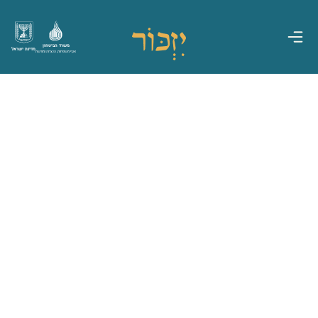
משרד הביטחון
מדינת ישראל
אגף משפחות, הנצחה ומורשת