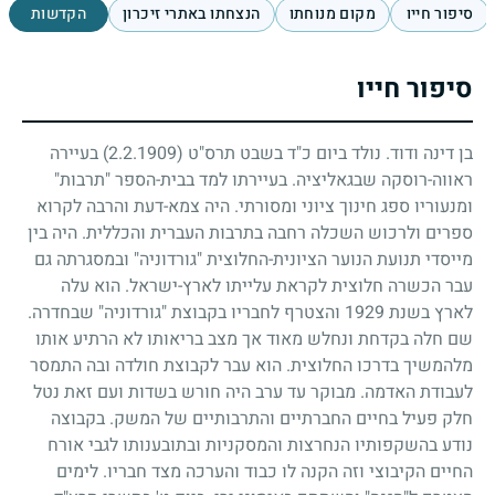
סיפור חייו
מקום מנוחתו
הנצחתו באתרי זיכרון
הקדשות
סיפור חייו
בן דינה ודוד. נולד ביום כ"ד בשבט תרס"ט
(2.2.1909)
בעיירה
ראווה-רוסקה שבגאליציה. בעיירתו למד בבית-הספר "תרבות"
ומנעוריו ספג חינוך ציוני ומסורתי. היה צמא-דעת והרבה לקרוא
ספרים ולרכוש השכלה רחבה בתרבות העברית והכללית. היה בין
מייסדי תנועת הנוער הציונית-החלוצית "גורדוניה" ובמסגרתה גם
עבר הכשרה חלוצית לקראת עלייתו לארץ-ישראל. הוא עלה
לארץ בשנת
1929
והצטרף לחבריו בקבוצת "גורדוניה" שבחדרה.
שם חלה בקדחת ונחלש מאוד אך מצב בריאותו לא הרתיע אותו
מלהמשיך בדרכו החלוצית. הוא עבר לקבוצת חולדה ובה התמסר
לעבודת האדמה. מבוקר עד ערב היה חורש בשדות ועם זאת נטל
חלק פעיל בחיים החברתיים והתרבותיים של המשק. בקבוצה
נודע בהשקפותיו הנחרצות והמסקניות ובתובענותו לגבי אורח
החיים הקיבוצי וזה הקנה לו כבוד והערכה מצד חבריו. לימים