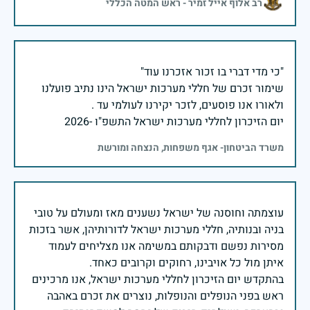
רב אלוף אייל זמיר - ראש המטה הכללי
שימור זכרם של חללי מערכות ישראל הינו נתיב פועלנו
יום הזיכרון לחללי מערכות ישראל התשפ"ו -2026
משרד הביטחון- אגף משפחות, הנצחה ומורשת
עוצמתה וחוסנה של ישראל נשענים מאז ומעולם על טובי
בניה ובנותיה, חללי מערכות ישראל לדורותיהן, אשר בזכות
מסירות נפשם ודבקותם במשימה אנו מצליחים לעמוד
בהתקדש יום הזיכרון לחללי מערכות ישראל, אנו מרכינים
ראש בפני הנופלים והנופלות, נוצרים את זכרם באהבה