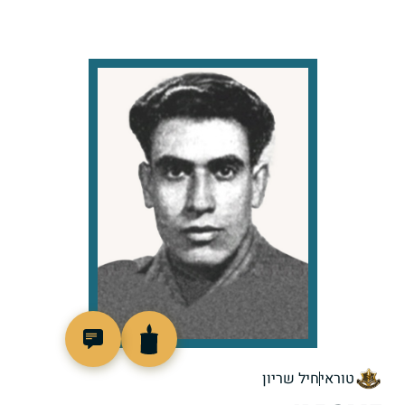
88447
טוראי
חיל שריון