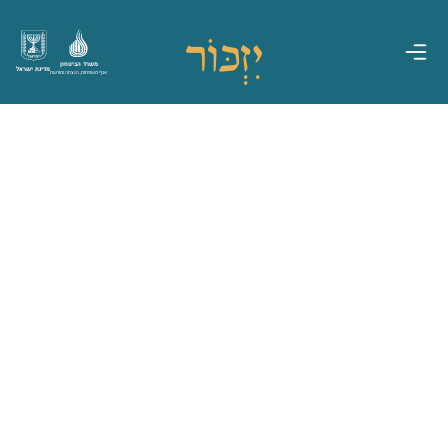
משרד הביטחון
מדינת ישראל
אגף משפחות, הנצחה ומורשת