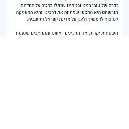
זכרם של טובי בנינו ובנותינו שנפלו בהגנה על המדינה.
מורשתם היא המצפן שמתווה את דרכינו, והיא המעניקה
משפחות יקרות, אנו מרכינים ראשנו ומתחייבים שנעמוד
יהי זכר הנופלים ברוך.
רב אלוף אייל זמיר - ראש המטה הכללי
בשעה שאנו זוכרים את גודל תרומתם ועומק מסירות
נפשם של טובי בנינו ובנותינו, נופלי מערכות ישראל
לדורותיהן, ממשיכים צה"ל וכוחות הביטחון במימוש
המשימה למענה לחמו ועבורה נפלו: הכרעת אויבינו מדרום,
מצפון, ביהודה ובשומרון, וגם בזירות רחוקות יותר. בהערכה