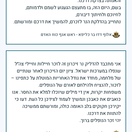
בשם, היום הזה, בו מתעצם הגעגוע לשמם ולדמותם,
נתחייב בהדלקת הנר לזכרם, להמשיך את דרכם ומורשתם.
אלוף דדו בר כליפא - ראש אגף כוח האדם
אני מתכבד להדליק נר זיכרון זה לזכר חיילות וחיילי צה״ל
שנפלו במערכות ישראל. ציון יום הזיכרון לאחר שנתיים
של מלחמה, מחדד את גודל האחריות המוטלת על כתפינו –
משפחות יקרות, אין די מילים שיוכלו למלא את החסר. אנו
כואבים את כאבכן ונמשיך לעמוד לצידכן כל העת. דעו כי
יקירכן חקוקים בלב האומה כולה, ומורשתם ממשיכה
יהי זכר הנופלים ברוך.