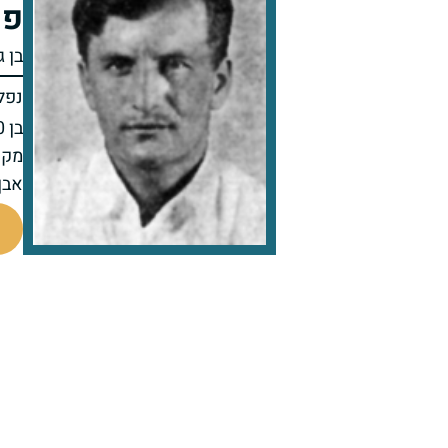
פנ
בן 
נפל 
בן 20 בנופלו
מקו
אבן
7286