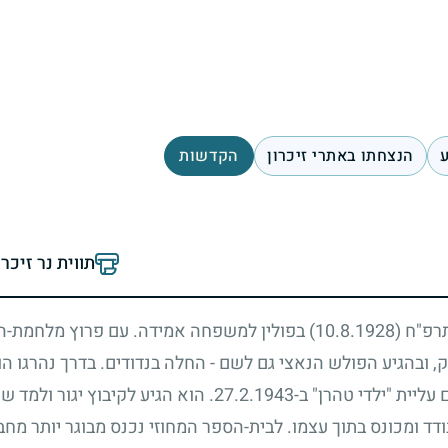
ע
הנצחתו באתרי זיכרון
הקדשות
תווית נר זיכר
 תרפ"ח
(10.8.1928)
בפולין למשפחה אמידה. עם פרוץ מלחמת-
 ובהגיע הפולש הנאצי גם לשם - החלה בנדודים. בדרך נהרגו הור
ליית "ילדי טהרן" ב-
27.2.1943
. הוא הגיע לקיבוץ יגור ולמד 
ד ומכונס בתוך עצמו. לבית-הספר המחוזי נכנס מבוגר יותר מח