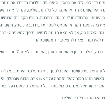
כימים כדי להשלים את החסר. האירועים בילדותו הדריכו את מנוח
ה היו קשים אך הוא התגבר על כל המכשולים, קנה לו את השפה 
יישנותו והתבודדותו ליווהו גם בהתבגרו. חבריו הקרובים הרגיש
ת בית-הספר המחוזי התגייס לנוטרות ושירת בה כשנה. משם חזר 
 וגם הצליח בה, אך לא מצא מנוחה לנפשו: נכסף למשפחה - דבר
לח לאירופה ויצליח להציל שריד ממשפחתו.
 בדרגה, אולם מכיוון שהושאר בארץ, השתחרר לאחר
7
חודשי שירו
 פינחס בעת פשיטה ימית בלבנון. כוח מהפלוגה הימית בפלמ"ח 
אשר הגיע הכוח ליעד נפתחה עליו אש אויב. הכוח שבחלקו היה ב
ברר שהחייל פינחס סובול נעדר. כל המאמצים לאתרו עלו בתוה
באי בהר-הרצל בירושלים.