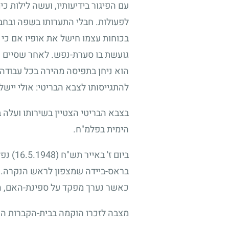
עם הפיגור בידיעותיו, ועשה לילות 
לפעולות. חבלי התערותו בשפה ובחבר
בכוחות עצמו חישל את אופיו אם כי ב
גועשת בו סערת-נפש. לאחר שסיים א
הוא ניחן בתפיסה מהירה בכל עבודה
להתגייסותו לצבא הבריטי: אולי ייש
בצבא הבריטי הצטיין בשירותו ועלה
הימית בפלמ"ח.
ביום ז' באייר תש"ח
(16.5.1948)
נפל
בראס-ביידה שמצפון לראש הנקרה. כ
כאשר נערך מפקד על ספינת-האם, הת
מצבה לזכרו הוקמה בבית-הקברות הצ