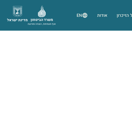
 הזיכרון
אודות
EN
משרד הביטחון
מדינת ישראל
אגף משפחות, הנצחה ומורשת