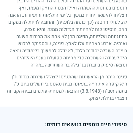
שהנאצים השתלטו על המדינה וכולם הוגלו. ההורים היו בין
הנספים במחנות ההשמדה ואילו הבנות החזיקו מעמד, ואף
הצליחו להישאר יחדיו במשך כל ימי התלאות והתמורות. הדאגה
לה, לפולי הקטנה (כך כונתה בלועזית), והחובה להיות לה במקום
האם, הוסיפו כוח לאחיותיה הגדולות ממנה, והיא מצדה,
בחינניותה ועליזותה, הפיגה מהן לא אחת את מרירות השעה
ואימיה. ארבע האחיות עלו לארץ. פנינה, שהספיקה לרכוש
בעירה השכלה יסודית בלבד, לא יכלה להמשיך בלימודיה ויצאה
מיד לעבודה והשתכרה כדי מחיתה כפועלת בענף היהלומים
ומצאה סיפוק בחברת בני גילה בה השתרשה במהרה.
פנינה היתה מן הראשונות שהתגייסו לצה"ל ושירתה בגדוד ח"ן.
היא קיפחה את חייה בתאונה בבית-טאנוס בירושלים ביום כ"ז
בתמוז תש"ח
(3.8.1948)
והובאה למנוחת- עולמים בבית-הקברות
הצבאי בנחלת יצחק.
סיפורי חיים נוספים בנושאים דומים: