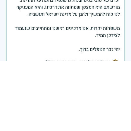
זכרם של טובי בנינו ובנותינו שנפלו בהגנה על המדינה.
מורשתם היא המצפן שמתווה את דרכינו, והיא המעניקה
משפחות יקרות, אנו מרכינים ראשנו ומתחייבים שנעמוד
יהי זכר הנופלים ברוך.
רב אלוף אייל זמיר - ראש המטה הכללי
בשעה שאנו זוכרים את גודל תרומתם ועומק מסירות
נפשם של טובי בנינו ובנותינו, נופלי מערכות ישראל
לדורותיהן, ממשיכים צה"ל וכוחות הביטחון במימוש
המשימה למענה לחמו ועבורה נפלו: הכרעת אויבינו מדרום,
מצפון, ביהודה ובשומרון, וגם בזירות רחוקות יותר. בהערכה
רבה ובגאווה אדירה אנו מרכינים ראש בפני הנופלים