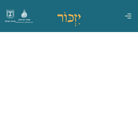
משרד הביטחון
מדינת ישראל
אגף משפחות, הנצחה ומורשת