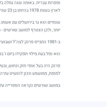
וספרות עברית. באותה שנה גמלה בל
לארץ בשנת
1978
בהיותו בן
23
שנים
שנתיים הוא גר בירושלים עם אשתו. 
יותר, ולכן הצטרף למושב שורשים
-
מ
ב-
1981
התגייס פרנק לצה"ל ושבועיים
הוא נפל בעת מילוי תפקידו ביום ו' 
פרנק היה בעל אופי חזק ונחוש, וב
למופת, ממושמע ונכון להושיט עזרה 
במושב שורשים נקראה הספרייה על-