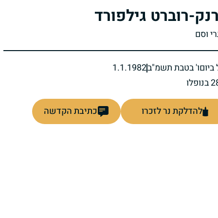
נק-רוברט גילפורד
רי וסם
ביום
ו' בטבת תשמ"ב
1.1.1982
להדלקת נר לזכרו
כתיבת הקדשה