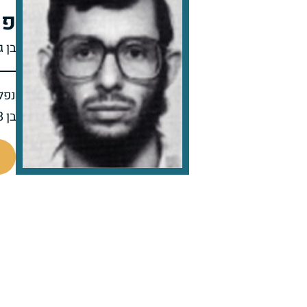
פר
בן ג
נפל 
בן 28 בנופלו
98665