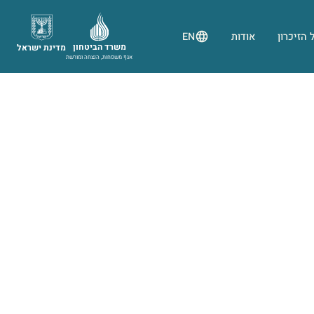
 הזיכרון
אודות
EN
משרד הביטחון
מדינת ישראל
אגף משפחות, הנצחה ומורשת