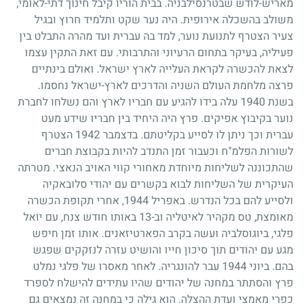
מאריש-לודש שבטרנסילבניה. בבית הוריו קיבל חינוך דתי-לאומי,
משולב בהשכלה אירופית. היה נער שקט ותלמיד חרוץ ובגיל
צעיר הצטרף לתנועת נוער, למד בה עברית ועד מהרה התבלט בין
פעיליה, בעיקר בתחום הרעיוני והתרבותי. עם זאת התקין עצמו
לצאת להכשרה לקראת העלייה לארץ ישראל. ואולם בינתיים
פרצה מלחמת העולם השניה והדרכים לארץ-ישראל נחסמו.
בשנת
1940
עלה בידו להגיע עם חבריו לארץ והם נשלחו לחברת
נוער בקיבוץ אפיקים. פרץ היה היחיד בין חבריו שידע מעט
עברית וכך ניתן לו לסייע בקליטתם. בדצמבר
1942
הצטרף
לשורות הפלמ"ח וכעבור זמן התנדב להיות בקבוצת חברים
שהתכוננה לשליחות מיוחדת מאחורי קווי האויב הנאצי. מטרתה
העיקרית של השליחות לבוא בקשרים עם יהודי סלובאקיה
ולסייע להם בכל הנדרש. באפריל
1944
, אחרי תקופת הכשרה
מאומצת, טס מקהיר לאיטליה וב-
13
באותו חודש צנח, עם יואל
פלגי, ביוגוסלביה ועשה בקרב הפארטיזאנים. אותו זמן חיפש
מגע עם יהודים תוך סיכון חייו והושיט עזרה לנזקקים שפגש
בהם. ביוני
1944
עבר להונגריה. לאחר מאסרו של פלגי נמלט
פרץ והסתתר במחנה של יהודים שהיו עתידים להישלח לספרד
כפרי מאמצי ועדת ההצלה. הוא גילה כי במחנה זה נמצאים גם