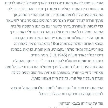
הוריו שעמדו לצאת מהונגריה בדרכם לארץ-ישראל. לאחר לבטים
וחששות רבים התוודע אליהם ואחר כך נפרד מהם בלב כבד. לפי
התוכנית היה עליו לצאת מהונגריה יחד עם יהודי המחנה, אך
מתוך חרדה לגורל חבריו הצנחנים הנתונים במאסר בחר להישאר
כדי לנסות ולשחררם בדרך כלשהי, גם בארגון התקפה על בית
הסוהר. ואולם כל התוכניות עלו בתוהו. בחודש יולי נאסר פרץ
ונחקר על-ידי השלטונות ההונגריים והגרמנים. עם התקרבות
הצבא האדום הוגלה לגרמניה וב-
18
בדצמבר נראה לאחרונה
באורניינבורג ומאז נעלמו עקבותיו. הוא הומת, כנראה, במחנה
ריכוז בט"ז באדר תש"ה
(1.3.1945)
. הניח הורים.
במכתב-תנחומים שנשלח להורים כתב ד"ר דב יוסף מהנהלת
הסוכנות היהודית: "דמותושל פרץ מסמלת את גבורת ישראל ואת
מאווייו לחיי בן-חורין. בנשמתו הנצחית של העם תהיה כלולה
אגדת מעלליו של פרץ, גדולת חייו ונצחון מותו".
הוא הונצח בספרים "מגן בסתר" ו"ספר תולדות ההגנה" ומצבה
לזכרו הוקמה בבית-הקברות שעל הר הרצל.
עוד על שירותו בצבא הבריטי: