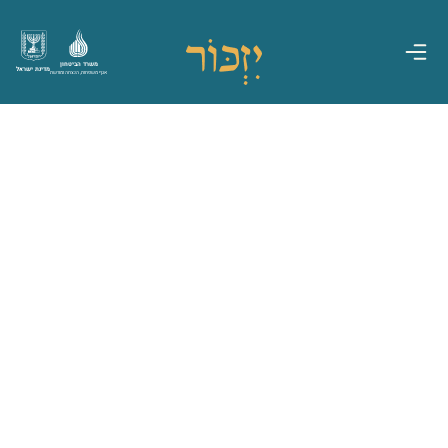
משרד הביטחון
מדינת ישראל
אגף משפחות, הנצחה ומורשת