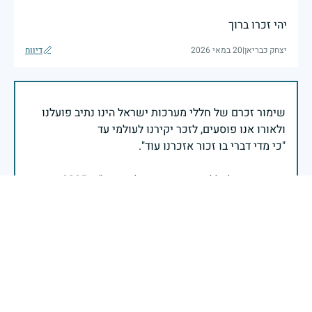
יהי זכרו ברוך
יצחק כבריאן
|
20 במאי 2026
דיווח
שימור זכרם של חללי מערכות ישראל הינו נתיב פועלנו
יום הזיכרון לחללי מערכות ישראל התשפ"ה -2025
משרד הביטחון- אגף משפחות, הנצחה ומורשת
בשעה שאנו זוכרים את גודל תרומתם ועומק מסירות
נפשם של טובי בנינו ובנותינו, נופלי מערכות ישראל
לדורותיהן, ממשיכים צה"ל וכוחות הביטחון במימוש