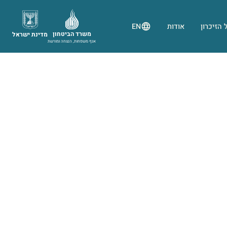
 הזיכרון
אודות
EN
משרד הביטחון
מדינת ישראל
אגף משפחות, הנצחה ומורשת