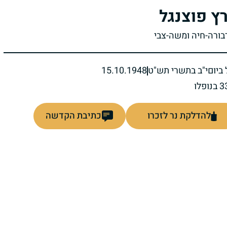
ץ פוצנגל
דבורה-חיה ומשה-צבי
ביום
י"ב בתשרי תש"ט
15.10.1948
להדלקת נר לזכרו
כתיבת הקדשה