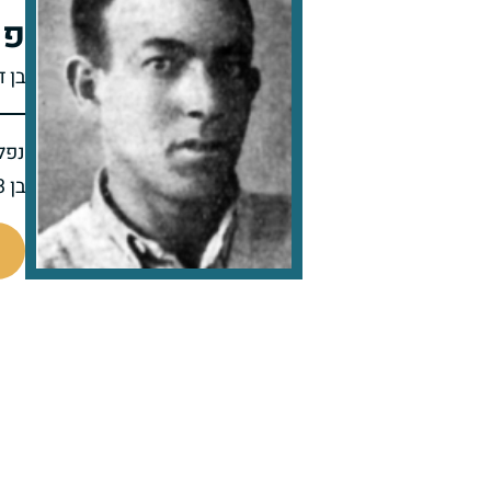
פר
בן 
נפל 
בן 33 בנופלו
91664