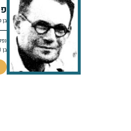
פר
בן 
נפל 
בן 31 בנופלו
506310