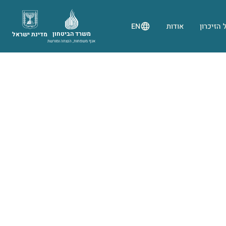
 הזיכרון
אודות
EN
משרד הביטחון
מדינת ישראל
אגף משפחות, הנצחה ומורשת