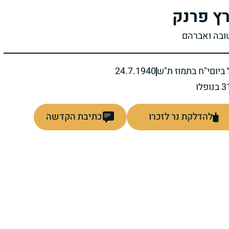
ץ פרנק
טובה ואברהם
ביום
י"ח בתמוז ת"ש
24.7.1940
להדלקת נר לזכרו
כתיבת הקדשה