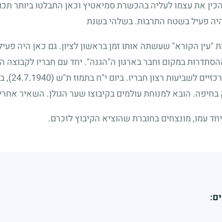
כין את עצמו לעליה בהכשרת סמיאטיץ וכאן התבלטו ביותר תכונות
 היה פעיל בשטח התרבות. בשלהי בשנת
עין הקורא" שעשתה אותו זמן בראשון לציון. גם כאן היה פעיל 
סתדרות במקום וחבר בארגון ה"הגנה". יחד עם חבריו לקבוצה ה
כזיים לשביעות רצון חבריו. ביום י"ח בתמוז ת"ש
(24.7.1940)
, ב
חיפה. הובא למנוחת עולמים בקיבוצו שער הגולן. השאיר אחריו 
יחד עמו, מונצחים בחוברת שהוציא הקיבוץ לזכרם.
ם: