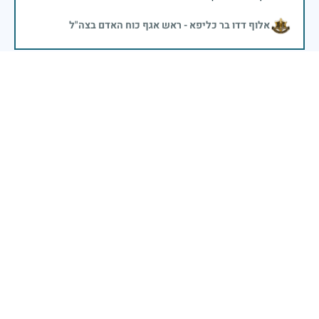
אלוף דדו בר כליפא - ראש אגף כוח האדם בצה"ל
יהי זכרו ברוך
29 באפריל 2025
דיווח
בכאב, בהצדעה ובתקווה אני מתכבד להדליק נר זיכרון זה.
השנה, כשאנו נלחמים במלחמה ארוכה, רב זירתית וצודקת,
הזיכרון נושא משמעות עמוקה. ביום זה נעצור ונתייחד עם
זכרם של טובי בנינו ובנותינו שנפלו בהגנה על המדינה.
מורשתם היא המצפן שמתווה את דרכינו, והיא המעניקה
משפחות יקרות, אנו מרכינים ראשנו ומתחייבים שנעמוד