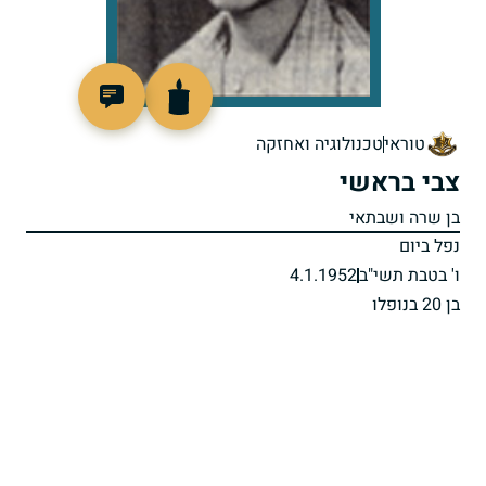
8428
טוראי
טכנולוגיה ואחזקה
צבי בראשי
בן שרה ושבתאי
נפל ביום
ו' בטבת תשי"ב
4.1.1952
בן 20 בנופלו