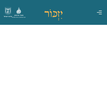
משרד הביטחון
מדינת ישראל
אגף משפחות, הנצחה ומורשת