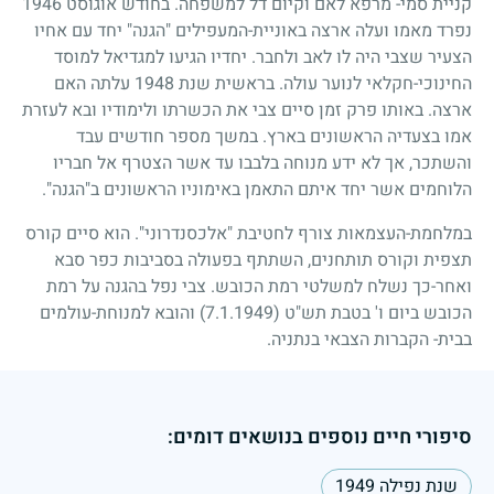
קניית סמי- מרפא לאם וקיום דל למשפחה. בחודש אוגוסט
1946
נפרד מאמו ועלה ארצה באוניית-המעפילים "הגנה" יחד עם אחיו
הצעיר שצבי היה לו לאב ולחבר. יחדיו הגיעו למגדיאל למוסד
החינוכי-חקלאי לנוער עולה. בראשית שנת
1948
עלתה האם
ארצה. באותו פרק זמן סיים צבי את הכשרתו ולימודיו ובא לעזרת
אמו בצעדיה הראשונים בארץ. במשך מספר חודשים עבד
והשתכר, אך לא ידע מנוחה בלבבו עד אשר הצטרף אל חבריו
הלוחמים אשר יחד איתם התאמן באימוניו הראשונים ב"הגנה".
במלחמת-העצמאות צורף לחטיבת "אלכסנדרוני". הוא סיים קורס
תצפית וקורס תותחנים, השתתף בפעולה בסביבות כפר סבא
ואחר-כך נשלח למשלטי רמת הכובש. צבי נפל בהגנה על רמת
הכובש ביום ו' בטבת תש"ט
(7.1.1949)
והובא למנוחת-עולמים
בבית- הקברות הצבאי בנתניה.
סיפורי חיים נוספים בנושאים דומים:
שנת נפילה 1949