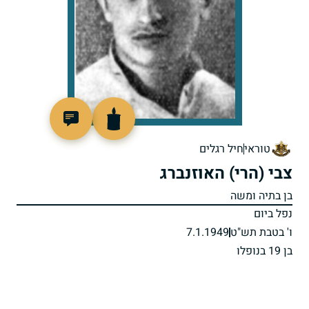
88577
טוראי
חיל רגלים
צבי (הרי) האוזנברג
בן בתיה ומשה
נפל ביום
ו' בטבת תש"ט
7.1.1949
בן 19 בנופלו