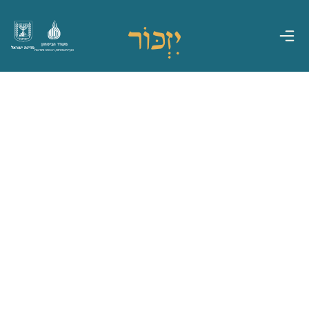
משרד הביטחון
מדינת ישראל
אגף משפחות, הנצחה ומורשת