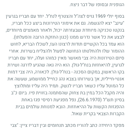
הגופנית ובסופו של דבר ניצח.
בסוף יולי
1969
גויס לצה"ל והצטרף לנח"ל. יחד עם חבריו בגרעין
"עינב" יצא להגשמה. גם את אימוני הטירונות ביצע ככל חבריו,
בנקטו טכניקה מיוחדת שבעזרתה יכול, ולאחר מאמצים מיוחדים,
לבצע את כל אשר נדרש ממנו (כגון החזקת הרובה והפעלתו).
הוא עמד בכל הקשיים תודות לרצונו העז, לשכלו הבריא, לחוש
ההומור שלו ולהחלטתו הנחושה לפעול ולהצליח בשירות. אחרי
סיום הטירונות היה צבי מאושר מאין כמוהו ועלה, יחד עם חבריו
לגרעין, להיאחזות בנח"ל-גולן. הוא היה גאה שהגיע לדרגה ושירת
בקו הראשון, במקום הסכנה - בנח"ל-גולן. לכאורה, היה צבי דמות
אנטי-חיילית, אך בשירותו בצבא נהג כחייל ממושמע, שעשה את
כל המוטל עליו כשאר חבריו לנשק. תמיד היה עליז ומתלוצץ
והיה מקבל הכל במין בת צחוק שהסתמנה בזווית פיו. ביום כ"ב
בסיון תש"ל
(26.6.1970)
, נפל מפגיעת רסיסי פגז באחת
ההפגזות הקשות על ההיאחזות. הובא למנוחת עולמים בבית
הקברות הצבאי בקרית שאול.
מפקד היחידה כתב להוריו מכתב תנחומים ובין דבריו ציין: "צבי