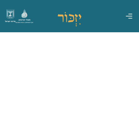
משרד הביטחון
מדינת ישראל
אגף משפחות, הנצחה ומורשת