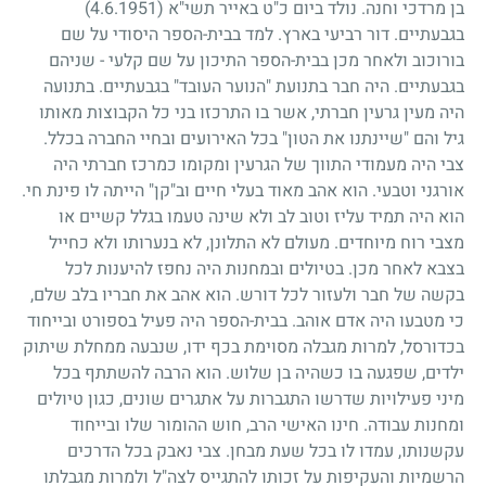
בן מרדכי וחנה. נולד ביום כ"ט באייר תשי"א
(4.6.1951)
בגבעתיים. דור רביעי בארץ. למד בבית-הספר היסודי על שם
בורוכוב ולאחר מכן בבית-הספר התיכון על שם קלעי - שניהם
בגבעתיים. היה חבר בתנועת "הנוער העובד" בגבעתיים. בתנועה
היה מעין גרעין חברתי, אשר בו התרכזו בני כל הקבוצות מאותו
גיל והם "שיינתנו את הטון" בכל האירועים ובחיי החברה בכלל.
צבי היה מעמודי התווך של הגרעין ומקומו כמרכז חברתי היה
אורגני וטבעי. הוא אהב מאוד בעלי חיים וב"קן" הייתה לו פינת חי.
הוא היה תמיד עליז וטוב לב ולא שינה טעמו בגלל קשיים או
מצבי רוח מיוחדים. מעולם לא התלונן, לא בנערותו ולא כחייל
בצבא לאחר מכן. בטיולים ובמחנות היה נחפז להיענות לכל
בקשה של חבר ולעזור לכל דורש. הוא אהב את חבריו בלב שלם,
כי מטבעו היה אדם אוהב. בבית-הספר היה פעיל בספורט ובייחוד
בכדורסל, למרות מגבלה מסוימת בכף ידו, שנבעה ממחלת שיתוק
ילדים, שפגעה בו כשהיה בן שלוש. הוא הרבה להשתתף בכל
מיני פעילויות שדרשו התגברות על אתגרים שונים, כגון טיולים
ומחנות עבודה. חינו האישי הרב, חוש ההומור שלו ובייחוד
עקשנותו, עמדו לו בכל שעת מבחן. צבי נאבק בכל הדרכים
הרשמיות והעקיפות על זכותו להתגייס לצה"ל ולמרות מגבלתו