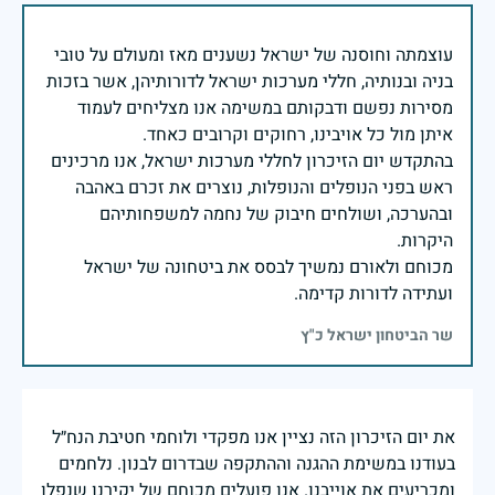
עוצמתה וחוסנה של ישראל נשענים מאז ומעולם על טובי
בניה ובנותיה, חללי מערכות ישראל לדורותיהן, אשר בזכות
מסירות נפשם ודבקותם במשימה אנו מצליחים לעמוד
בהתקדש יום הזיכרון לחללי מערכות ישראל, אנו מרכינים
ראש בפני הנופלים והנופלות, נוצרים את זכרם באהבה
ובהערכה, ושולחים חיבוק של נחמה למשפחותיהם
מכוחם ולאורם נמשיך לבסס את ביטחונה של ישראל
ועתידה לדורות קדימה.
שר הביטחון ישראל כ"ץ
את יום הזיכרון הזה נציין אנו מפקדי ולוחמי חטיבת הנח״ל
בעודנו במשימת ההגנה וההתקפה שבדרום לבנון. נלחמים
ומכריעים את אוייבנו. אנו פועלים מכוחם של יקירנו שנפלו