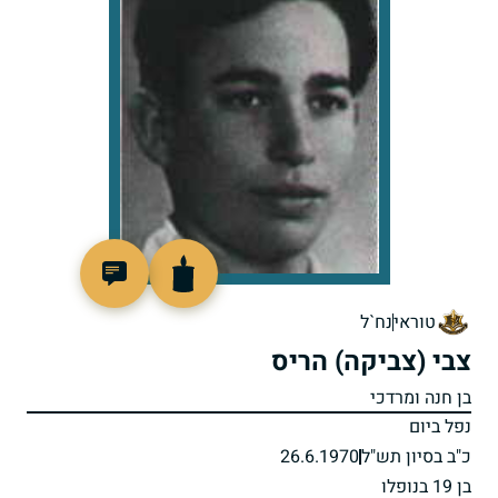
92638
טוראי
נח`ל
צבי (צביקה) הריס
בן חנה ומרדכי
נפל ביום
כ"ב בסיון תש"ל
26.6.1970
בן 19 בנופלו