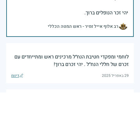
יהי זכר הנופלים ברוך.
רב אלוף אייל זמיר - ראש המטה הכללי
לוחמי ומפקדי חטיבת הנח״ל מרכינים ראש ומתייחדים עם
זכרם של חללי הנח״ל . יהי זכרם ברוך!
29 באפריל 2025
דיווח
חיל הרפואה מתייחד עם זכרם של נופליו. אנו מדליקים נר
לזכר כוחות הרפואה שנפלו בעת מילוי תפקידם, במסירות
אין קץ ובאהבת האדם. אנו מרכינים ראש לזכרם, מוקירים
את תרומתם ומתחייבים לשאת את מורשתם עמנו, בכל
אשר נלך. כי מדי דברי בו, זכור אזכרנו עוד. (ירמיהו לא)