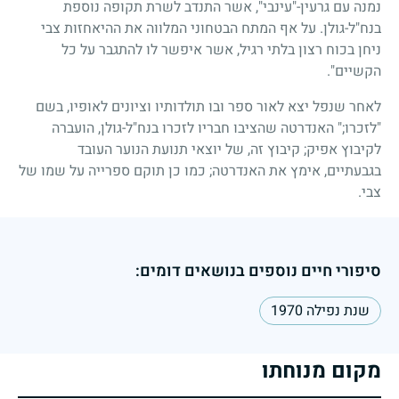
נמנה עם גרעין-"עינבי", אשר התנדב לשרת תקופה נוספת
בנח"ל-גולן. על אף המתח הבטחוני המלווה את ההיאחזות צבי
ניחן בכוח רצון בלתי רגיל, אשר איפשר לו להתגבר על כל
הקשיים".
לאחר שנפל יצא לאור ספר ובו תולדותיו וציונים לאופיו, בשם
"לזכרו
;"
האנדרטה שהציבו חבריו לזכרו בנח"ל-גולן, הועברה
לקיבוץ אפיק
;
קיבוץ זה, של יוצאי תנועת הנוער העובד
בגבעתיים, אימץ את האנדרטה
;
כמו כן תוקם ספרייה על שמו של
צבי.
סיפורי חיים נוספים בנושאים דומים:
שנת נפילה 1970
מקום מנוחתו