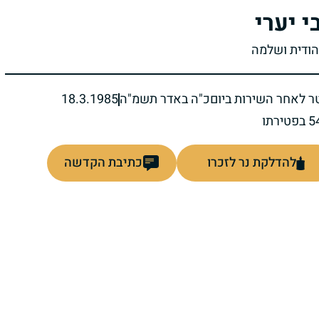
י יערי
יהודית ושלמה
ר לאחר השירות ביום
כ"ה באדר תשמ"ה
18.3.1985
להדלקת נר לזכרו
כתיבת הקדשה