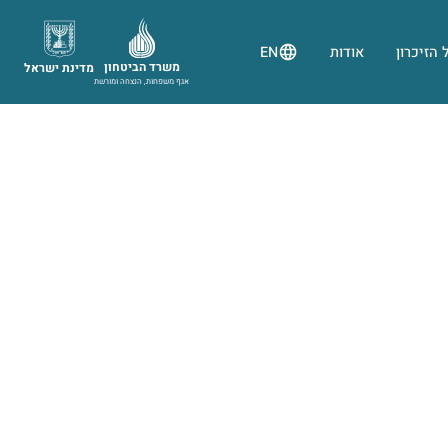
 הזיכרון
אודות
EN
משרד הביטחון
מדינת ישראל
אגף משפחות, הנצחה ומורשת