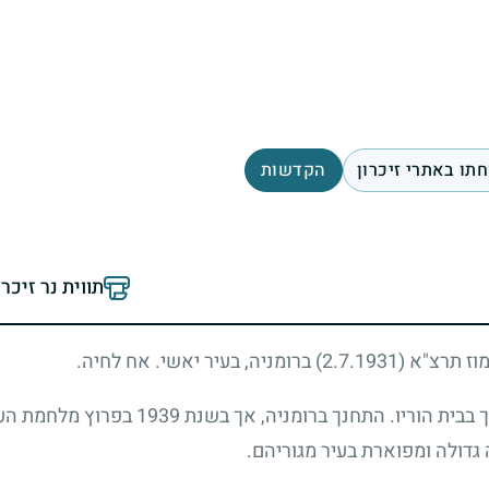
תו באתרי זיכרון
הקדשות
תווית נר זיכר
מוז תרצ"א
(2.7.1931)
ברומניה, בעיר יאשי. אח לחיה.
צבי, ילד אהוב, חכם ושובב, גדל כנסיך בבית ה
גדולה ומפוארת בעיר מגוריהם.