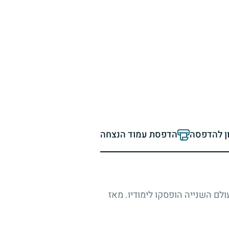
ון להדפסה
הדפסת עמוד הנצחה
וריו. התחנך ברומניה, אך בשנת 1939 בפרוץ מלחמת העולם השנייה הופסקו לימודיו. מאז