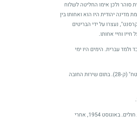
וא בבית סוהר ולכן אימו החליטה לשלוח
אחר החלטת האו"ם על הקמת מדינה יהודית היו הוא ואחותו בין
רסנט", נעצרו על ידי הבריטים
ייו וחיי אחותו.
עבד ולמד עברית. הימים היו ימי
בדצמבר 1948 התגייס לצה"ל. שובץ לחיל הים ושירת בתחום הלוגיסטי על אח"י (אוניית חיל הים) "מבטח" (ק-28). בתום שירות החובה
במהלך שירותו נזקק צבי לטיפול רפואי ובעת אשפוזו הכיר את דליה, חובשת צבאית שהשתלמה בבית חולים. באוגוסט 1954, אחרי