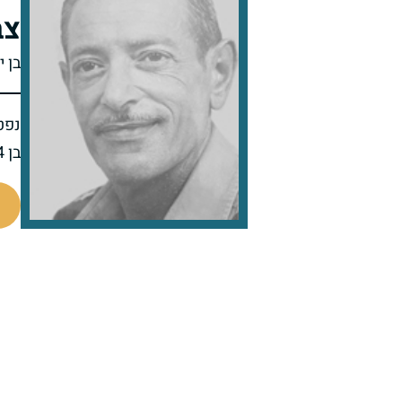
צב
בן 
נפט
בן 54 בפטירתו
511055