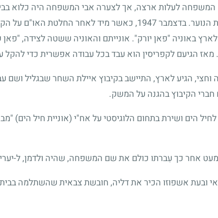
מת העולם ב-1945 תכננה המשפחה לעלות ארצה, אך לצערה אבי המשפחה היה כל
את שני ילדיה לארץ ישראל עם עליית הנוער. בדצמבר 1947, כאשר מיד ל
ארץ באוניה "פאן יורק". אונייתם והאוניה ששטה לצידה, "פאן ק
מאז הגיעם לקפריסין הוא עבד בכל עבודה אפשרית כדי להקל על ח
בן שש-עשרה וחצי, הגיע לארץ, התיישב בקיבוץ איילת השחר שבגליל ושם 
ברי הקיבוץ בהגנה על המשק.