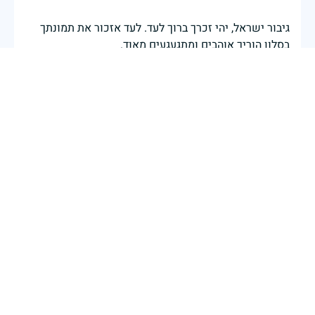
גיבור ישראל, יהי זכרך ברוך לעד. לעד אזכור את תמונתך
בסלון הוריך אוהבים ומתגעגעים מאוד.
נועה יפרח מושב ישרש
|
13 במאי 2024
דיווח
גיס שמעולם לא הכרתי,משחק שש בש עם רותם בגן-עדן.
יהיה זכרו ברוך.
13 במאי 2024
דיווח
צביקה - גיבור ישראל, דגלינו מורדים לחצי התורן וראשינו
מורכנים לזכר הנופלים והנופלות במערכות ישראל, נזכור
ולא נשכח כי בגופך ובנפשך הגנת על העם והארץ - משימה
שעדין נמשכת. נצדיע לך בגעגוע ובגאווה ונמשיך ברוח
הציווי שהותרת בנופלך לשמור על המשפחה, העם והארץ