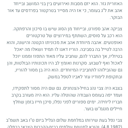
האזורית גזר. הוא יזם מסבות ואירועים בין בני המושב ובייחד
אהב את ל"ג בעומר, כי אז היה מסייר בטרקטור בפרדסים עד אור
הבוקר.
צביקה אהב ספורט, ובייחוד מן הסוג שיש בו סיכון והרפתקה.
הוא רכב על סוסים, השתתף במירוצים של טרקטורים
ואופנועים. אהבה מיוחדת אהב את מכוניתו הקטנה והישנה, והוא
הרבה לטייל בה בסביבה. הוריו דאגו לו תמיד ושאלו מה יאכל
בטיוליו, אך התברר להם, שחביב עליו מאוד התפוז וממנו יוכל
לאכול ואף לשבוע. סקרנות ואומץ לב היו תכונותיו הבולטות, והן
גם שהובילוהו לתחביביו המיוחדים. הוא היה בן מסור להוריו,
ובתקופת לימודיו עזר לאביו לטפל במשק.
בצבא היה צבי נהג בחיל-הצנחנים. גם שם היה מסור לתפקידו,
ועמד יפה בעומס העבודה שהוטלה עליו. הוא היה מעורב בקרב
חבריו ליחידה. ימים ספורים לפני נפלו, סיכן חייו בזמן שחלץ
חיילים מנגמ"ש בוער.
צבי נפל בעת שירותו במלחמת שלום הגליל ביום ט"ו באב תשמ"ב
(4.8.1982)
, והובא למנוחת עולמים בבית-הקברות הצבאי ברמלה.