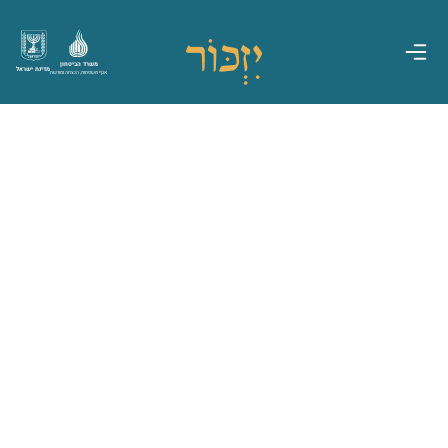
משרד הביטחון
מדינת ישראל
אגף משפחות, הנצחה ומורשת