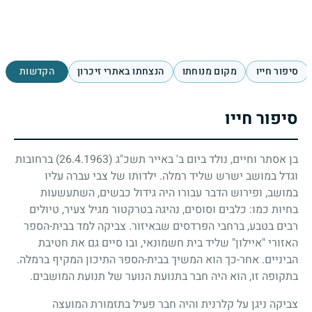
סיפור חייו
מקום מנוחתו
הנצחתו באתרי זיכרון
הקדשות
סיפור חייו
בן אסתר וחיים, נולד ביום ב' באייר תשכ"ג
(26.4.1963)
ברחובות
וגדל במושב ישרש שליד רמלה. ילדותו של צבי עברה עליו
במושב, ופירוש הדבר עבורו היה גידול כבשים, השתעשעות
בחיות כמו: כלבים וסוסים, נהיגה בטרקטור מגיל צעיר, טיולים
רבים בטבע, ברחבי הפרדסים שבאיזור. צביקה למד בבית-הספר
האזורי "איילון" שליד בית חשמונאי, ובו סיים גם את חטיבת
הביניים. אחר-כך הוא המשיך בבית-הספר התיכון המקיף ברמלה.
בתקופה זו, הוא היה חבר בתנועת הנוער של תנועת המושבים.
צביקה ניגן על קלרנית והיה חבר פעיל בתזמורת המועצה