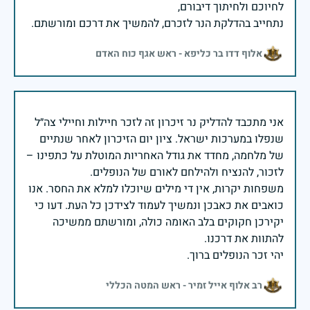
נתחייב בהדלקת הנר לזכרם, להמשיך את דרכם ומורשתם.
אלוף דדו בר כליפא - ראש אגף כוח האדם
אני מתכבד להדליק נר זיכרון זה לזכר חיילות וחיילי צה״ל
שנפלו במערכות ישראל. ציון יום הזיכרון לאחר שנתיים
של מלחמה, מחדד את גודל האחריות המוטלת על כתפינו –
משפחות יקרות, אין די מילים שיוכלו למלא את החסר. אנו
כואבים את כאבכן ונמשיך לעמוד לצידכן כל העת. דעו כי
יקירכן חקוקים בלב האומה כולה, ומורשתם ממשיכה
יהי זכר הנופלים ברוך.
רב אלוף אייל זמיר - ראש המטה הכללי