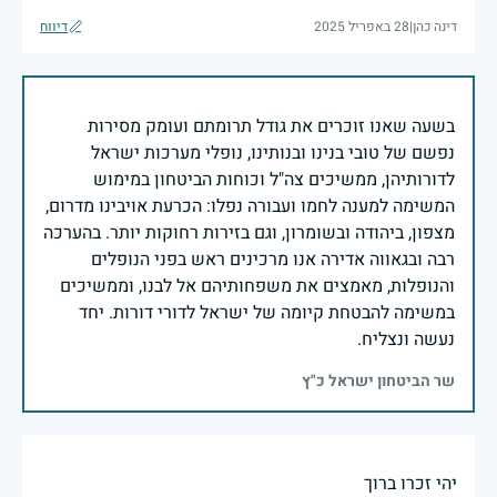
דינה כהן
|
28 באפריל 2025
דיווח
בשעה שאנו זוכרים את גודל תרומתם ועומק מסירות
נפשם של טובי בנינו ובנותינו, נופלי מערכות ישראל
לדורותיהן, ממשיכים צה"ל וכוחות הביטחון במימוש
המשימה למענה לחמו ועבורה נפלו: הכרעת אויבינו מדרום,
מצפון, ביהודה ובשומרון, וגם בזירות רחוקות יותר. בהערכה
רבה ובגאווה אדירה אנו מרכינים ראש בפני הנופלים
והנופלות, מאמצים את משפחותיהם אל לבנו, וממשיכים
במשימה להבטחת קיומה של ישראל לדורי דורות. יחד
נעשה ונצליח.
שר הביטחון ישראל כ"ץ
יהי זכרו ברוך