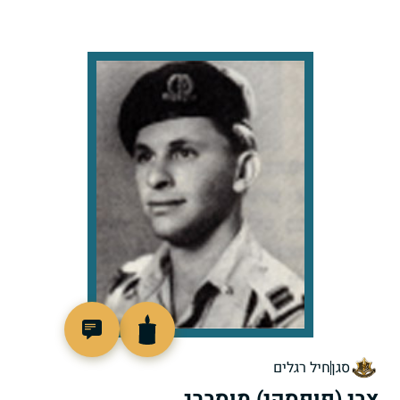
44614
סגן
חיל רגלים
צבי (פופסקי) מוסברג