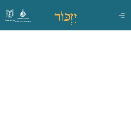
משרד הביטחון
מדינת ישראל
אגף משפחות, הנצחה ומורשת