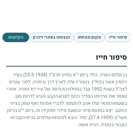
סיפור חייו
מקום מנוחתו
הנצחתו באתרי זיכרון
הקדשות
סיפור חייו
בן שלום ושרה. נולד ביום י"א בסיון תרצ"ד
(25.5.1934)
בעיר
רוזמין אשר בפולין. בנעוריו עלה לארץ דרך גרמניה. לפני שגויס
לצה"ל בשנת
1952
עבד במחלת-ההנדסה של עיריית נתניה. אחרי
שגמר את שירותו הסדיר נכנס לצבא-הקבע והגיע לדרגת סגן.
בשעות-הפנאי שלו אהב להתמסר לדברי-אמנות ואף עסק בציור
כחובב. יצא במטוס-סיור ובשעת מילוי תפקידו זה, ביום י"ט בניסן
תשי"ט
(27.4.1959)
, נפל. הובא למנוחת-עולמים בבית-הקברות
הצבאי בנתניה. הניח אשה.