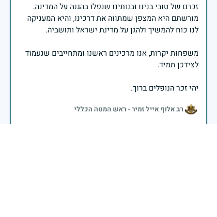
זכרם של טובי בנינו ובנותינו שנפלו בהגנה על המדינה.
מורשתם היא המצפן שמתווה את דרכינו, והיא המעניקה
משפחות יקרות, אנו מרכינים ראשנו ומתחייבים שנעמוד
יהי זכר הנופלים ברוך.
רב אלוף אייל זמיר - ראש המטה הכללי
בשעה שאנו זוכרים את גודל תרומתם ועומק מסירות
נפשם של טובי בנינו ובנותינו, נופלי מערכות ישראל
לדורותיהן, ממשיכים צה"ל וכוחות הביטחון במימוש
המשימה למענה לחמו ועבורה נפלו: הכרעת אויבינו מדרום,
מצפון, ביהודה ובשומרון, וגם בזירות רחוקות יותר. בהערכה
רבה ובגאווה אדירה אנו מרכינים ראש בפני הנופלים