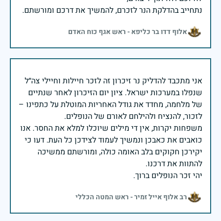
נתחייב בהדלקת הנר לזכרם, להמשיך את דרכם ומורשתם.
אלוף דדו בר כליפא - ראש אגף כוח האדם
אני מתכבד להדליק נר זיכרון זה לזכר חיילות וחיילי צה״ל
שנפלו במערכות ישראל. ציון יום הזיכרון לאחר שנתיים
של מלחמה, מחדד את גודל האחריות המוטלת על כתפינו –
משפחות יקרות, אין די מילים שיוכלו למלא את החסר. אנו
כואבים את כאבכן ונמשיך לעמוד לצידכן כל העת. דעו כי
יקירכן חקוקים בלב האומה כולה, ומורשתם ממשיכה
יהי זכר הנופלים ברוך.
רב אלוף אייל זמיר - ראש המטה הכללי