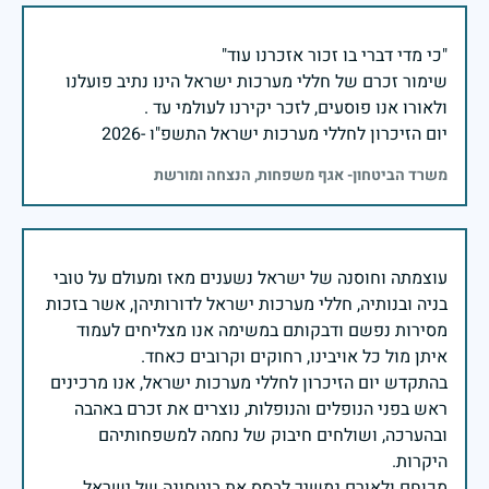
שימור זכרם של חללי מערכות ישראל הינו נתיב פועלנו
יום הזיכרון לחללי מערכות ישראל התשפ"ו -2026
משרד הביטחון- אגף משפחות, הנצחה ומורשת
עוצמתה וחוסנה של ישראל נשענים מאז ומעולם על טובי
בניה ובנותיה, חללי מערכות ישראל לדורותיהן, אשר בזכות
מסירות נפשם ודבקותם במשימה אנו מצליחים לעמוד
בהתקדש יום הזיכרון לחללי מערכות ישראל, אנו מרכינים
ראש בפני הנופלים והנופלות, נוצרים את זכרם באהבה
ובהערכה, ושולחים חיבוק של נחמה למשפחותיהם
מכוחם ולאורם נמשיך לבסס את ביטחונה של ישראל