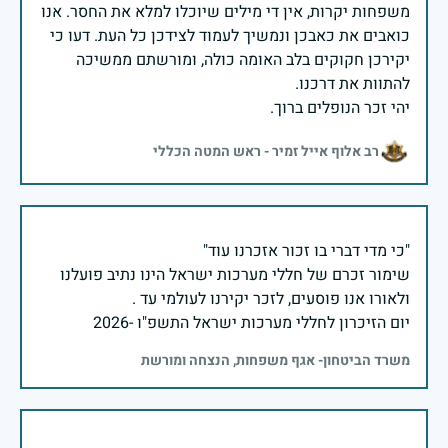
משפחות יקרות, אין די מילים שיוכלו למלא את החסר. אנו
כואבים את כאבכן ונמשיך לעמוד לצידכן כל העת. דעו כי
יקירכן חקוקים בלב האומה כולה, ומורשתם ממשיכה
יהי זכר הנופלים ברוך.
רב אלוף אייל זמיר - ראש המטה הכללי
שימור זכרם של חללי מערכות ישראל הינו נתיב פועלנו
יום הזיכרון לחללי מערכות ישראל התשפ"ו -2026
משרד הביטחון- אגף משפחות, הנצחה ומורשת