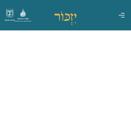
משרד הביטחון
מדינת ישראל
אגף משפחות, הנצחה ומורשת