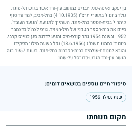
בן יעקב ואיטה-פני, חברים במושב עין-ורד אשר בגוש תל-מונד.
נולד ביום ז' בתשרי תרצ"ו
(4.10.1935)
בתל-אביב, למד עד סוף
כיתה י' בבית-הספר בתל-מונד. השתייך לתנועת "הנוער העובד".
סיים את בית-הספר הטכני של חיל-האויר. גויס לצה"ל בדצמבר
1952
ובשנת
1954
גמר קורס-טיס והגיע לדרגת סגן כטייס קרבי.
ביום ד' בתמוז תשט"ז
(13.6.1956)
נפל בשעת מילוי תפקידו
והובא למנוחת-עולמים בבית-הקברות בתל-מונד. בשנת
1957
בנה
מושב עין-ורד מגרש-כדורסל על-שמו.
סיפורי חיים נוספים בנושאים דומים:
שנת נפילה 1956
מקום מנוחתו