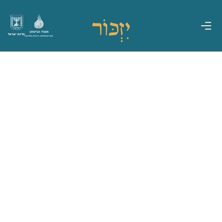
משרד הביטחון
מדינת ישראל
אגף משפחות, הנצחה ומורשת