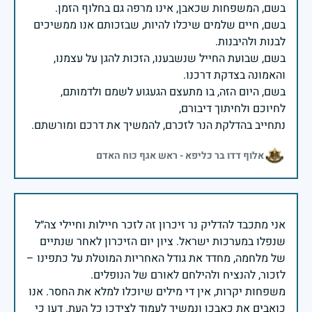
בשם, חיים שלמים שיכלו להיות, שבזכותם אנו ממשיכים
בשם, שבועת החייל שנשבענו, הזכות להגן על עצמנו,
בשם, היום הזה, בו מתעצם הגעגוע לשמם ולדמותם,
נתחייב בהדלקת הנר לזכרם, להמשיך את דרכם ומורשתם.
אלוף דדו בר כליפא - ראש אגף כוח האדם
אני מתכבד להדליק נר זיכרון זה לזכר חיילות וחיילי צה״ל
שנפלו במערכות ישראל. ציון יום הזיכרון לאחר שנתיים
של מלחמה, מחדד את גודל האחריות המוטלת על כתפינו –
משפחות יקרות, אין די מילים שיוכלו למלא את החסר. אנו
כואבים את כאבכן ונמשיך לעמוד לצידכן כל העת. דעו כי