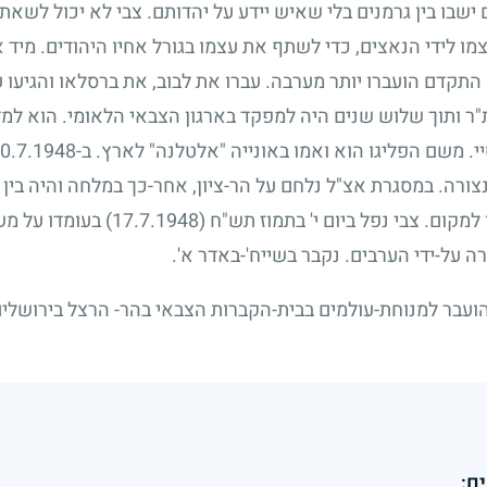
ישבו בין גרמנים בלי שאיש יידע על יהדותם. צבי לא יכול לשא
ו לידי הנאצים, כדי לשתף את עצמו בגורל אחיו היהודים. מיד א
קדם הועברו יותר מערבה. עברו את לבוב, את ברסלאו והגיעו עד
ר ותוך שלוש שנים היה למפקד בארגון הצבאי הלאומי. הוא למד
י. משם הפליגו הוא ואמו באונייה "אלטלנה" לארץ. ב-
0.7.1948
נצורה. במסגרת אצ"ל נלחם על הר-ציון, אחר-כך במלחה והיה בי
קום. צבי נפל ביום י' בתמוז תש"ח
(17.7.1948)
בעומדו על מש
 על-ידי הערבים. נקבר בשייח'-באדר א'.
ועבר למנוחת-עולמים בבית-הקברות הצבאי בהר- הרצל בירושלים
ם: