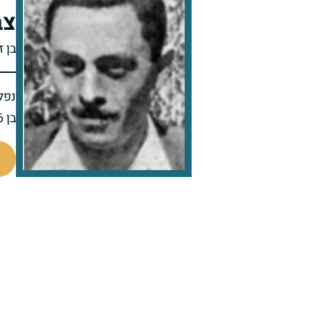
צב
בן ז
נפל 
בן 26 בנופלו
4344