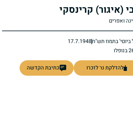
י (איגור) קרינסקי
ינה ואפרים
ביום
י' בתמוז תש"ח
17.7.1948
להדלקת נר לזכרו
כתיבת הקדשה