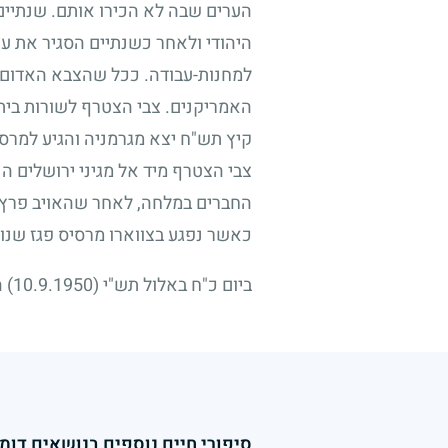
הערים שבה לא הכירו אותם. שנתיים 
היהודי ולאחר כשנתיים הסגיר את עצמ
למחנות-עבודה. ככל שהצבא האדום הת
האמריקנים. צבי הצטרף לשורות בית"
קיץ תש"ח יצא מגרמניה והגיע למרסי
צבי הצטרף מיד אל מגיני ירושלים ה
החברים במלחה, לאחר שהאויב פרץ למ
כאשר נפגע בצווארו מרסיס פגז שנורה
ביום כ"ח באלול תש"י
(10.9.1950)
ה
סיפורי חיים נוספים בנושאים דומי