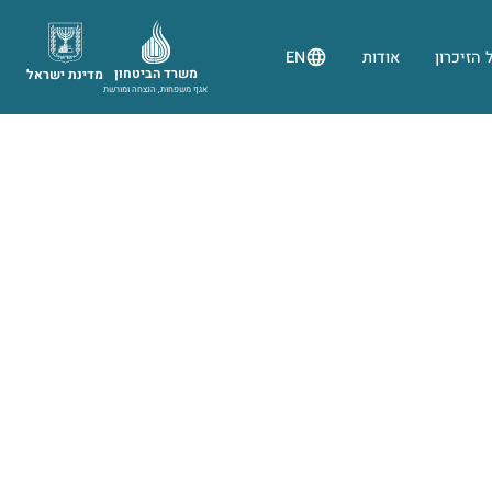
 הזיכרון
אודות
EN
משרד הביטחון
מדינת ישראל
אגף משפחות, הנצחה ומורשת