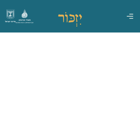
משרד הביטחון
מדינת ישראל
אגף משפחות, הנצחה ומורשת