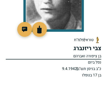
510911
טוראי
פלמ"ח
צבי ריזנברג
בן ציפורה ואברהם
נפל ביום
כ"ב בניסן תש"ב
9.4.1942
בן 17 בנופלו