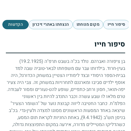
סיפור חייו
מקום מנוחתו
הנצחתו באתרי זיכרון
הקדשות
סיפור חייו
בן ציפורה ואברהם. נולד בכ"ה בשבט תרפ"ה
(19.2.1925)
בעין-חרוד. בילדותו עבר עם משפחתו לבאר-טוביה שבה למד
בבית-הספר היסודי ובצד לימודיו הצטיין במשחק הכדורגל, היה
אוסף ילדים סביבו ומארגנם לתחרויות במשחק זה. צבי היה צעיר
יפה-תואר, חסון ורחב-כתפיים, שופע להט-נעורים ומסור לעבודה.
טרם מלאו לו שבע עשרה וכבר התנדב להיות בין ראשוני
הפלמ"ח. כחבר החטיבה ליווה קבוצת נוער של "השומר הצעיר"
שיצאה באחד המסעות הראשונים מסוגו למצדה ולעין-גדי. בכ"ב
בניסן תש"ב
(9.4.1942)
, באחת החניות לקראת תום המסע,
כשהדליקו המטיילים מדורה, אירעה במקום התפוצצות גדולה,