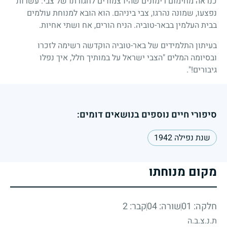
כנראה מחימום רימונים שהיו צמודים לחגורתו של צבי. עשרות
נפצעו, שמונה נהרגו, צבי ביניהם. הוא הובא למנוחת עולמים
בבית העלמין בבאר-טוביה. הניח הורים, אח ושתי אחיות.
בעיתון התלמידים של באר-טוביה הוקדשה רשימה לזכרו
ובסיומה המלים "הצבי ישראל על במותיך חלל, איך נפלו
גיבורים!".
סיפורי חיים נוספים בנושאים דומים:
שנת נפילה 1942
מקום מנוחתו
חלקה: 01
שורה: 04
קבר: 2
ת.נ.צ.ב.ה