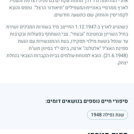
אחרי המלחמה נדד דרך מחנות עקורים בגרמניה לצרפת והעפיל
לארץ ממרסיי באוניית-המעפילים "תיאודור הרצל". נתפס והובא
לקפריסין והוחזק שם כתשעה חודשים.
כשהגיע לארץ ב-
1.12.1947
התייצב מיד בשורות המגינים ושירת
בחיל השריון ובחטיבת "גבעתי". צבי השתתף בפעולות ובקרבות
עד שנפל בשעת מילוי תפקידו, בעת ההתנגשויות עם הגעת
ספינת האצ"ל "אלטלנה" ארצה, ביום י"ד בסיוון תש"ח
(21.6.1948)
. הובא למנוחת-עולמים בבית-הקברות הצבאי בנחלת
יצחק.
סיפורי חיים נוספים בנושאים דומים:
שנת נפילה 1948