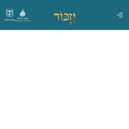
משרד הביטחון
מדינת ישראל
אגף משפחות, הנצחה ומורשת