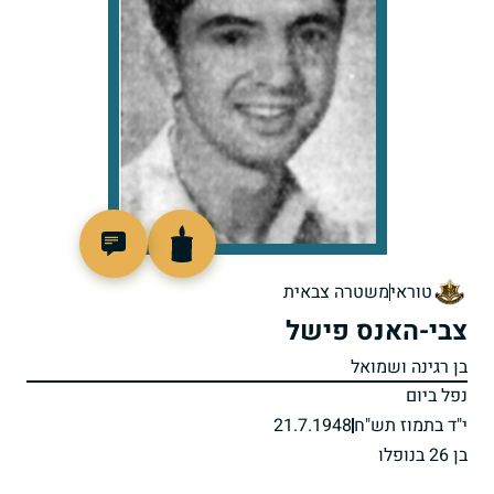
7233
טוראי
משטרה צבאית
צבי-האנס פישל
בן רגינה ושמואל
נפל ביום
י"ד בתמוז תש"ח
21.7.1948
בן 26 בנופלו