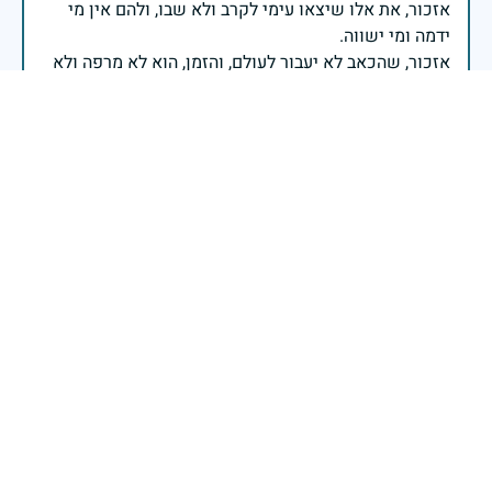
אזכור, את אלו שיצאו עימי לקרב ולא שבו, ולהם אין מי
אזכור, שהכאב לא יעבור לעולם, והזמן, הוא לא מרפה ולא
אזכור, את צדקת הדרך, ואשבע שוב, שמה שהיה לא יהיה
ביום הזה, אני נתקף געגוע לדמותם, לחיתוך דיבורם,
ומדליק נר לזיכרון דרכם ומורשתם!
אלוף דדו בר כליפא - ראש אגף כוח האדם בצה"ל
בכאב, בהצדעה ובתקווה אני מתכבד להדליק נר זיכרון זה.
השנה, כשאנו נלחמים במלחמה ארוכה, רב זירתית וצודקת,
הזיכרון נושא משמעות עמוקה. ביום זה נעצור ונתייחד עם