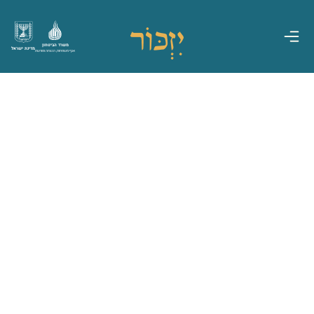
משרד הביטחון
מדינת ישראל
אגף משפחות, הנצחה ומורשת