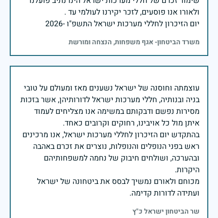
שימור זכרם של חללי מערכות ישראל הינו נתיב פועלנו
יום הזיכרון לחללי מערכות ישראל התשפ"ו -2026
משרד הביטחון- אגף משפחות, הנצחה ומורשת
עוצמתה וחוסנה של ישראל נשענים מאז ומעולם על טובי
בניה ובנותיה, חללי מערכות ישראל לדורותיהן, אשר בזכות
מסירות נפשם ודבקותם במשימה אנו מצליחים לעמוד
בהתקדש יום הזיכרון לחללי מערכות ישראל, אנו מרכינים
ראש בפני הנופלים והנופלות, נוצרים את זכרם באהבה
ובהערכה, ושולחים חיבוק של נחמה למשפחותיהם
מכוחם ולאורם נמשיך לבסס את ביטחונה של ישראל
ועתידה לדורות קדימה.
שר הביטחון ישראל כ"ץ