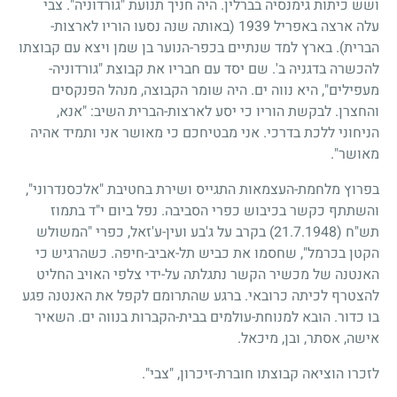
ושש כיתות גימנסיה בברלין. היה חניך תנועת "גורדוניה". צבי
עלה ארצה באפריל
1939
(באותה שנה נסעו הוריו לארצות-
הברית). בארץ למד שנתיים בכפר-הנוער בן שמן ויצא עם קבוצתו
להכשרה בדגניה ב'. שם יסד עם חבריו את קבוצת "גורדוניה-
מעפילים", היא נווה ים. היה שומר הקבוצה, מנהל הפנקסים
והחצרן. לבקשת הוריו כי יסע לארצות-הברית השיב: "אנא,
הניחוני ללכת בדרכי. אני מבטיחכם כי מאושר אני ותמיד אהיה
מאושר".
בפרוץ מלחמת-העצמאות התגייס ושירת בחטיבת "אלכסנדרוני",
והשתתף כקשר בכיבוש כפרי הסביבה. נפל ביום י"ד בתמוז
תש"ח
(21.7.1948)
בקרב על ג'בע ועין-ע'זאל, כפרי "המשולש
הקטן בכרמל", שחסמו את כביש תל-אביב-חיפה. כשהרגיש כי
האנטנה של מכשיר הקשר נתגלתה על-ידי צלפי האויב החליט
להצטרף לכיתה כרובאי. ברגע שהתרומם לקפל את האנטנה פגע
בו כדור. הובא למנוחת-עולמים בבית-הקברות בנווה ים. השאיר
אישה, אסתר, ובן, מיכאל.
לזכרו הוציאה קבוצתו חוברת-זיכרון, "צבי".