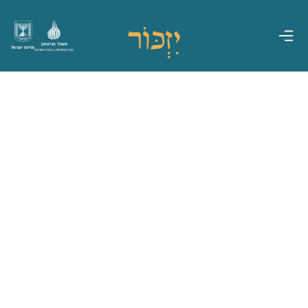
משרד הביטחון
מדינת ישראל
אגף משפחות, הנצחה ומורשת