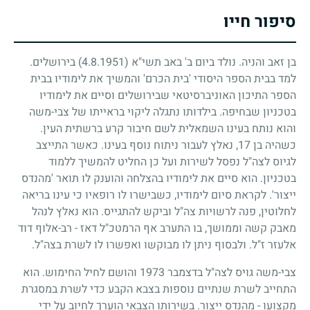
סיפור חייו
בן זאב והניה. נולד ביום ב' באב תשי"א
(4.8.1951)
בירושלים.
למד בבית הספר היסודי 'בית הכרם' והמשיך את לימודיו בבית
הספר התיכון האוניברסיטאי שבירושלים וסיים את לימודיו
בטכניון שבחיפה. בילדותו נתגלה ליקוי בראייתו של צבי-משה
והוא נותח בעינו השמאלית לשם חיבור קרע ברשתית העין.
כשהיה בן
17
, נאלץ לעבור ניתוח נוסף בעינו. כאשר התייצב
לגיוס לצה"ל נפסל לשירות ועל כן החליט להמשיך ללמוד
בטכניון. הוא סיים את לימודיו בהצלחה והוענק לו תואר 'מהנדס
ייצור'. לקראת סיום לימודיו, כשבישרו לו רופאיו כי עינו בריאה
לחלוטין, פנה לרשויות צה"ל וביקש להתגייס. הוא נאלץ לנהל
מאבק קשה וממושך, בו התערב אף הרמטכ"ל דאז - רב-אלוף דוד
אלעזר ז"ל. ולבסוף ניתן לו מבוקשו ואפשרו לו לשרת בצה"ל.
צבי-משה גויס לצה"ל בדצמבר
1973
והושם לחיל החימוש. הוא
התחייב לשרת שנתיים נוספות בצבא הקבע כדי לשרת במסגרת
מקצועו - מהנדס ייצור. בשירותו הצבאי הוערך לחיוב על ידי