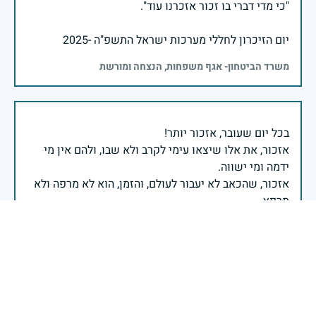
יום הזיכרון לחללי מערכות ישראל התשפ"ה -2025
משרד הביטחון- אגף משפחות, הנצחה ומורשת
אזכור, את אלו שיצאו עימי לקרב ולא שבו, ולהם אין מי
אזכור, שהכאב לא יעבור לעולם, והזמן, הוא לא מרפה ולא
אזכור, את צדקת הדרך, ואשבע שוב, שמה שהיה לא יהיה
ביום הזה, אני נתקף געגוע לדמותם, לחיתוך דיבורם,