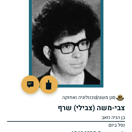
96858
סגן משנה
טכנולוגיה ואחזקה
צבי-משה (צבילי) שרף
בן הניה וזאב
נפל ביום