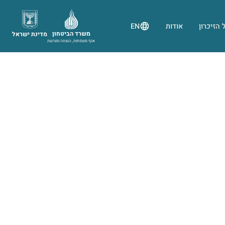
 הזיכרון
אודות
EN
משרד הביטחון
מדינת ישראל
אגף משפחות, הנצחה ומורשת