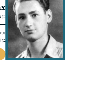
צב
בן 
נפל 
בן 21 בנופלו
44926