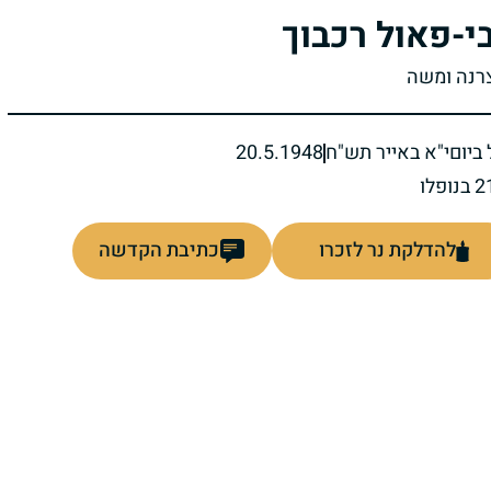
י-פאול רכבוך
צרנה ומשה
ביום
י"א באייר תש"ח
20.5.1948
להדלקת נר לזכרו
כתיבת הקדשה