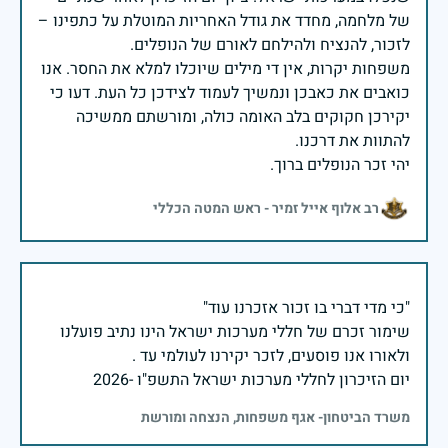
של מלחמה, מחדד את גודל האחריות המוטלת על כתפינו –
משפחות יקרות, אין די מילים שיוכלו למלא את החסר. אנו
כואבים את כאבכן ונמשיך לעמוד לצידכן כל העת. דעו כי
יקירכן חקוקים בלב האומה כולה, ומורשתם ממשיכה
יהי זכר הנופלים ברוך.
רב אלוף אייל זמיר - ראש המטה הכללי
שימור זכרם של חללי מערכות ישראל הינו נתיב פועלנו
יום הזיכרון לחללי מערכות ישראל התשפ"ו -2026
משרד הביטחון- אגף משפחות, הנצחה ומורשת