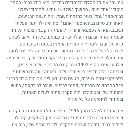
צח עבר את כל מסלול הלימודים בחדרה. הוא החל בבית- הספר
היסודי "אחד העם", המשיך בשלוש שנים של לימודי תיכון
בבית-ספר "עמל" בעיר במגמת חשמל, ואת השנה הרביעית,
האחרונה, סיים בבית-הספר "אתגר". צח היה ילד ונער פעלתן
ושובב. הוא היה עצמאי והעדיף להתמקד רק במקצועות הלימוד
שעניינו אותו, ובהם הגיע להישגים גבוהים. בילדותו, אהב לשחק
כדורסל, ובצד לימודיו היסודיים התאמן במסגרת בית-הספר
לכדורסל של "מכבי" חדרה. בהמשך, שיחק בליגה לילדים ולנוער.
עם תחילת לימודיו בתיכון הצטרף ללהקת מחול, ורקד בשורותיה
שלוש שנים. בקיץ
1992
עבר קורס מדריכי של"ח צעירים,
ובכיתה י' היה מדריך בשיעורי של"ח. באותה שנה גם השתתף
בפרויקט יזמים צעירים, מטעם מכון ואן ליר. צח היה גורם מרכזי
בכל התרחשות חברתית, פתוח לבריות, שובה לב בקסמו, בחוש
ההומור שלו ובטוב לבו. היה סקרן ופתוח לעולם האמנות,
ובמיוחד למוסיקה על כל סוגיה.
צח התגייס לצה"ל במרץ
1996
, והוצב בחיל התותחנים. בתקופת
שירותו הקצרה גילה מוטיבציה גבוהה ורצון להתקדם, קנה לו
ידידים רבים, וזכה להערכת מפקדיו. לדברי המ"פ שלו, היה צח