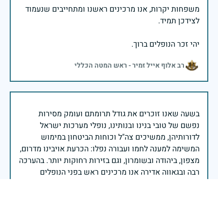
משפחות יקרות, אנו מרכינים ראשנו ומתחייבים שנעמוד
יהי זכר הנופלים ברוך.
רב אלוף אייל זמיר - ראש המטה הכללי
בשעה שאנו זוכרים את גודל תרומתם ועומק מסירות
נפשם של טובי בנינו ובנותינו, נופלי מערכות ישראל
לדורותיהן, ממשיכים צה"ל וכוחות הביטחון במימוש
המשימה למענה לחמו ועבורה נפלו: הכרעת אויבינו מדרום,
מצפון, ביהודה ובשומרון, וגם בזירות רחוקות יותר. בהערכה
רבה ובגאווה אדירה אנו מרכינים ראש בפני הנופלים
והנופלות, מאמצים את משפחותיהם אל לבנו, וממשיכים
במשימה להבטחת קיומה של ישראל לדורי דורות. יחד
נעשה ונצליח.