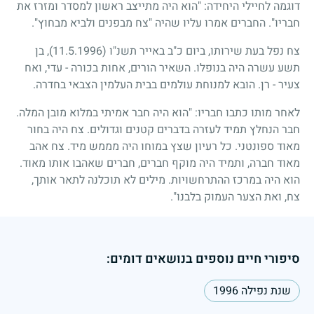
דוגמה לחיילי היחידה: "הוא היה מתייצב ראשון למסדר ומזרז את
חבריו". החברים אמרו עליו שהיה "צח מבפנים ולביא מבחוץ".
צח נפל בעת שירותו, ביום כ"ב באייר תשנ"ו
(11.5.1996)
, בן
תשע עשרה היה בנופלו. השאיר הורים, אחות בכורה - עדי, ואח
צעיר - רן. הובא למנוחת עולמים בבית העלמין הצבאי בחדרה.
לאחר מותו כתבו חבריו: "הוא היה חבר אמיתי במלוא מובן המלה.
חבר הנחלץ תמיד לעזרה בדברים קטנים וגדולים. צח היה בחור
מאוד ספונטני. כל רעיון שצץ במוחו היה מממש מיד. צח אהב
מאוד חברה, ותמיד היה מוקף חברים, חברים שאהבו אותו מאוד.
הוא היה במרכז ההתרחשויות. מילים לא תוכלנה לתאר אותך,
צח, ואת הצער העמוק בלבנו".
סיפורי חיים נוספים בנושאים דומים:
שנת נפילה 1996