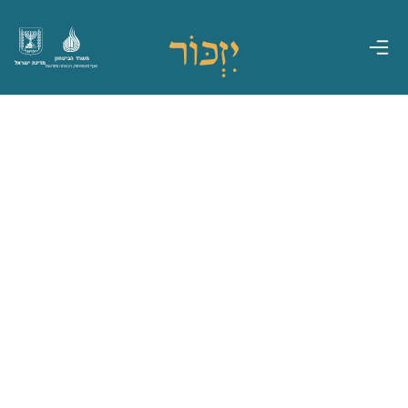
משרד הביטחון
מדינת ישראל
אגף משפחות, הנצחה ומורשת