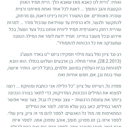
ואחיו: "היית לנו כאבא מאז שאבא הלך. היית תמיד האוזן
הקשבת והגב התומך ... דאגת לכל אחד ואחת מאיתנו ורצית
שנהיה מאוחדים. אם התעורר ויכוח בינינו דאגת, גם מרחוק,
להתקשר ולגשר, ולא הרפית עד שווידאת שהכול סודר ... למרות
שהיית רחוק גיאוגרפית תמיד ליווית אותנו בכל צעד ושעל, בכל
אירוע ובכל משבר בחיינו. תמיד ידעת לומר את המילה הטובה
שמעניקה את כל הכוחות להתמודד".
רב-נגד ציון נפל בעת מילוי תפקידו ביום י"ט באדר תשע"ג
(28.2.2013)
, אחרי מחלה. בן ארבעים ושלוש בנפלו. הוא הובא
למנוחות בבית העלמין במושב תלמים, בחבל לכיש. הותיר אישה,
שתי בנות ובן, אם, חמש אחיות ואח.
ספדה גל, רעייתו של ציון: "כל הלילה אני כותבת ומוחקת ... רוצה
למצוא את המילים הנכונות, המדויקות, כדי לתאר בצורה הנכונה
ביותר את עוצמת הרגשות – עצב שאין לו גבול, צער שאי אפשר
לתאר במילים, כאב בטן שלא מרפה. לומר את המילים
המתאימות פה מול כל האנשים. לספר להם מי זה ציון, ציון שלי.
לספר איזה בן זוג מפרגן, תומך, אוהב ומפנק אתה. לספר איזה
אבא דואג, מגונן ומעורב אתה. לספר איזה גיס ואח היית לכולם.