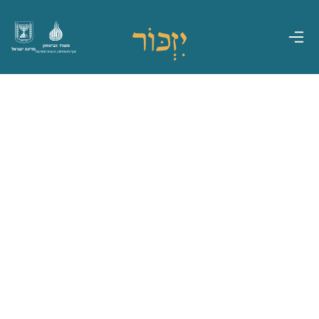
משרד הביטחון
מדינת ישראל
אגף משפחות, הנצחה ומורשת