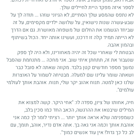
לספר איזה מפקד היית לחיילים שלך.
לא נתפס שהמסע שלך הסתיים, לא הגיוני שזהו ... תודה לך על
שבע-עשרה שנות נישואין, על שלושה ילדים מקסימים, על זה
שביחד הגשמנו את החלום של משפחה מאושרת. גם אם הדרך
לא הייתה תמיד קלה זו דרכנו, ועשינו אותה יחד. הכול בשיתוף
ובהמון אהבה.
הבטחת לי שאחרי שכל זה יהיה מאחורינו, ולא היה לך ספק
שנעבור את זה, תתחתן איתי שוב. אני מחכה ... מתנחמת שהסבל
נמשך מספר חודשים קטן בלבד. מקווה שאתה לא סובל כבר
ושאתה שומר עלינו שם למעלה. מבטיחה לשמור על האוצרות
שלנו כאן למטה. תנוח אהוב יקר שלי, תנוח. אוהבת אותך לעולמי
עולמים".
חיה, אחותו של ציון, ספדה לו: "אחי היקר. קשה למצוא את
המילים שיבטאו את ההרגשה, הכאב החד כמו סכין בלב,
כשמפנימה שלא אראה אותך יותר ... רציתי לומר לך כמה אני
אוהבת אותך וכמה אני גאה בך. אתה אדם נדיר, אוהב, תומך, עם
לב כל כך גדול! אין עוד אנשים כמוך".