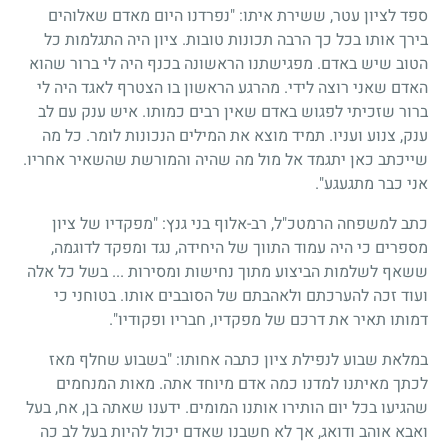
ספד לציון עטר, ששירת איתו: "נפרדנו היום מאדם שאלוהים
בירך אותו בכל כך הרבה תכונות טובות. ציון היה התגלמות כל
הטוב שיש באדם. מפגישתנו הראשונה בכנף היה לי ברור שהוא
האדם שאני רוצה לידי. מהרגע הראשון בו הצטרף לאגד היה לי
ברור שזכיתי לפגוש באדם שאין רבים כמותו. איש ענק עם לב
ענק, צנוע ועניו. תמיד מוצא את המילים הנכונות לומר. כל מה
שייכתב כאן יתגמד אל מול מה שהיה והמורשת שהשאיר אחריו.
אני כבר מתגעגע".
כתב למשפחה הרמטכ"ל, רב-אלוף בני גנץ: "מפקדיו של ציון
מספרים כי היה עמוד התווך של היחידה, נגד ומפקד לדוגמה,
ששאף לשלמות הביצוע מתוך נחישות ומסירות ... בשל כל אלה
ועוד זכה להערכתם ולאהבתם של הסובבים אותו. בטוחני כי
דמותו תאיר את דרכם של מפקדיו, חבריו ופקודיו".
במלאת שבוע לנפילת ציון כתבה אחותו: "בשבוע שחלף מאז
לכתך מאיתנו למדנו כמה אדם מיוחד אתה. מאות המנחמים
שהגיעו בכל יום הותירו אותנו המומים. ידענו שאתה בן, אח, בעל
ואבא אוהב ודואג, אך לא חשבנו שאדם יכול להיות בעל לב כה