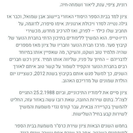
רונית, ציפי, ענת, ליאור ושמחה-חיה.
ציון למד בבית הספר היסודי האזורי ביישוב אבן שמואל, וכבר אז
גילה נטייה לסדר ויכולת ארגונית: אימו סיפרה, לדוגמה, על
תחביב שלו כילד – לפרק, ואז להרכיב מחדש, מכשירי
רדיו-טייפ. הוא המשיך ללימודים בתיכון הדתי בחברת הנוער של
קיבוץ סעד. מרכז חברת הנוער וחבריו של ציון מאז מספרים
שהיה תלמיד טוב ושקט, והעיקר, מה שאפיין אותו במיוחד
לדבריהם – החיוך על פניו, שליווה אותו תמיד. ציון רכש חברים
רבים בחברת הנוער והקפיד לשמור על קשר טוב איתם לאורך
השנים, כך למשל פגש אותם בקיבוץ בשנת 2012, כשציינו יום
הולדת שמונים של מדריכם האהוב.
ציון סיים את לימודיו התיכוניים, וביום 25.2.1988 התגייס
לצה"ל. בתום שירות החובה, שאת רובו עשה באזור עזה, החליט
להמשיך בקריירה צבאית, עבר קורס נגדי משמעת והמשיך
לשירות קבע בחיל השלישות.
בחמש השנים הבאות ציון שירת כרס"ר משמעת בבית הספר
לתותחנים בשבטה, אחר כך שירת אחת-עשרה שנים כנגד