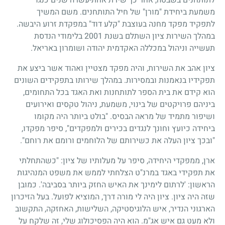
משמעת ביחידת "מורן" של חיל התותחנים. משם המשיך
לתפקיד מפקד מחנה בעוצבת "קלע דוד" במפקדת זרוע היבשה.
במהלך השירות ציון השתלם בשנת 2001 בלימודי הנדסת
תעשייה וניהול במכללה האקדמית יהודה ושומרון באריאל.
ציון אהב את השירות, והיה מפקד מצטיין ואהוד אשר ביצע את
תפקידיו בנאמנות ובמסירות. במהלך שירותו בתפקידים השונים
הוא קידם את בית הספר לתותחנות ואת האגד בכל התחומים,
ביניהם פרויקטים של בינוי, משמעת, ניהול טקסים ואירועים
ושיפור מתמיד של מראה הבסיס. "בולט ביותר היה מקומו
ביחידה כיועץ וחונך לנגדים בכירים ולמפקדים", סיפר מפקדו,
"ובכך ציון העלה את כשירותם של הלוחמים ורומם את רוחם".
ארן, ממפקדי היחידה, סיפר על מעלותיו של ציון: "כשהתחלתי
את תפקידי באגד במרנ"ט הצלחתי לממש את משפט המנהיגות
הראשון: 'לרתום לימינך את האיש החזק ביותר בסביבה'. כמובן
שזה היה ציון. ציון היה לי מורה דרך, המוציא לפועל. בעל הזיכרון
הארגוני הנדיר, איש הלוגיסטיקה, השלישות, האחזקה, התקשוב
ולא מעט גם איש אג"מ. הוא היה הפסיכולוג שלי, זה שלקח על