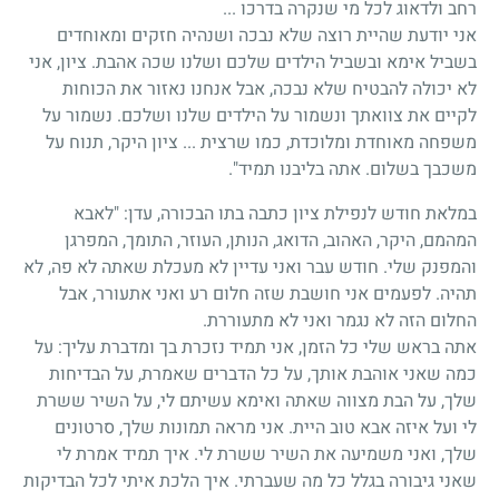
רחב ולדאוג לכל מי שנקרה בדרכו ...
אני יודעת שהיית רוצה שלא נבכה ושנהיה חזקים ומאוחדים
בשביל אימא ובשביל הילדים שלכם ושלנו שכה אהבת. ציון, אני
לא יכולה להבטיח שלא נבכה, אבל אנחנו נאזור את הכוחות
לקיים את צוואתך ונשמור על הילדים שלנו ושלכם. נשמור על
משפחה מאוחדת ומלוכדת, כמו שרצית ... ציון היקר, תנוח על
משכבך בשלום. אתה בליבנו תמיד".
במלאת חודש לנפילת ציון כתבה בתו הבכורה, עדן: "לאבא
המהמם, היקר, האהוב, הדואג, הנותן, העוזר, התומך, המפרגן
והמפנק שלי. חודש עבר ואני עדיין לא מעכלת שאתה לא פה, לא
תהיה. לפעמים אני חושבת שזה חלום רע ואני אתעורר, אבל
החלום הזה לא נגמר ואני לא מתעוררת.
אתה בראש שלי כל הזמן, אני תמיד נזכרת בך ומדברת עליך: על
כמה שאני אוהבת אותך, על כל הדברים שאמרת, על הבדיחות
שלך, על הבת מצווה שאתה ואימא עשיתם לי, על השיר ששרת
לי ועל איזה אבא טוב היית. אני מראה תמונות שלך, סרטונים
שלך, ואני משמיעה את השיר ששרת לי. איך תמיד אמרת לי
שאני גיבורה בגלל כל מה שעברתי. איך הלכת איתי לכל הבדיקות