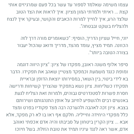
עצמו משימה שאלמד לספור עד עשר בכל פעם שמרגיזים אותי
קצת ... ראיתי ולמדתי המון מציון. איך לראות את הצד הטוב
שלצד הרע, איך לחייך למרות הכאבים והקושי, ובעיקר איך לנצח
ולהצליח בשקט ובבטחה".
יוני, חייל שציון הדריך, הוסיף: "כשאומרים מורה דרך לזה
הכוונה. תמיד מציץ, עומד מהצד, מדריך ודואג שהכול יעבור
בצורה הטובה ביותר".
סיפר אלוף משנה ראובן, מפקדו של ציון: "ציון היווה דוגמה
ומופת כנגד משמעת וכמפקד מצטיין שאהב את תפקידו. הדבר
בא לידי ביטוי, בין השאר, במסירותו יוצאת הדופן ובראיית
תפקידו כשליחות. ציון נשא בתפקיד שהצריך קשיחות ודרישה
חסרת פשרות לסטנדרטים גבוהים, ולמרות זאת הצליח לגעת
באנשים רבים ולהשפיע לחיוב על אופן התנהגותם ושירותם
בצבא. ציון זכה לאהבה ולהערכה רבה מצד פקודיו בפרט ומצד
כלל מפקדי היחידה וחייליה. חלקם אף ראו בו לא רק מפקד, אלא
אבא ... ציון הקרין ביטחון על סביבתו והיה אדם אכפתי ואוהב
אדם, אשר ראה לנגד עיניו תמיד את טובת הזולת. בשל חיוכו