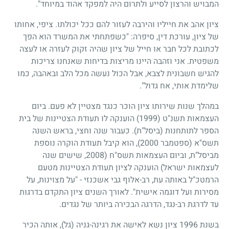
המבויש והרצון לסייע ולתרום היה למפקד אהוד במיוחד".
ציון אהב את חייליו והירבה לעזור להם ככל יכולתו. ציפי, אחותו
של ציון, עורכת דין, סיפרה: "כשפתחתי את המשרד הוא הפך
לכתובת לכל חבר או חייל של ציון שהיה זקוק לעזרה או לעצה
משפטית. אני וזהבה היינו מריצות בדיחות שאנחנו צריכות
להגיש חשבונית לצבא, אבל הכול נעשה מכל הלב ובאהבה, כמו
שלימדת אותי, אח גדול".
במהלך שנות שירותו ציון הוכר כנגד מצטיין לא פעם. ביום
העצמאות תשנ"ט (1999) הוענקה לו תעודת הצטיינות של בית
הספר לתותחנות (ביסל"ת). כעבור שנה וחצי, בראש השנה
תשס"א (ספטמבר 2000), הוא קיבל תעודת הוקרה נוספת
מביסל"ת, וביום העצמאות תשס"ח (2008, שישים שנה
לעצמאות ישראל) הוענקה לציון תעודת הצטיינות מטעם
הרמטכ"ל באותה עת, רב-אלוף גבי אשכנזי - "על מצוינות, על
מסירות ועל דוגמה אישית". לאורך השנים ציון התקדם בדרגות
עד לדרגת רב-נגד, הדרגה הבכירה ביותר של נגדים.
בשנת 1996 ציון נשא לאישה את רגינה-גניה (גל), אותה הכיר