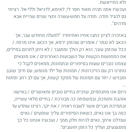
ולא התייאשת.
ועכשיו אתה תהיה מאוד חסר לי, לאימא, לדניאל וללי-אל. רציתי
גם להגיד תודה. תודה על חמש-עשרה וחצי שנים שהיית אבא
מדהים".
באזכרה לציון כתבו אחיו ואחיותיו: "למעלה מחודש עבר, אך
הכאב לא נגמר / אומרים שהזמן ירפא, אך הכאב אינו מרפה /
ככל שהזמן עובר, הוא רק הולך ומתגבר / לא ניתן לתרגם במילים,
את התחושות הקשות של השבועות האחרונים / אנו מוצאים
עצמנו נוברים שעות בסיפורים ובתמונות, ממאנים לקבל כי
נותרנו רק עם הזיכרונות / תמונות של ילד מנומש, עם חיוך שובב
ומבויש / יחד עם תמונות של מפקד קשוח, אך עם לב רחב ופתוח
...
היום אנו מתנחמים, שזכית בחיים טובים ומאושרים / באישה
אוהבת ותומכת, ובמשפחה כה מבורכת / בחיים מלאי עשייה,
ובתמיכת חברים אשר לשבח ראויה / אח יקר, רצינו שתדע עד
כמה בך אנו גאים, כשאת הסיפורים עליך שומעים / גאים
שגדלנו איתך, גאים להיות חלק ממך / ועכשיו אנחנו כל כך
מתגעגעים, ועליך כל הזמן חושבים".