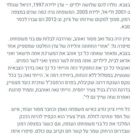
בצבא. נולדו להם שלושה ילדים – עדן ילידת 1997, דניאל שנולד
ב-2001 ולי-אל, ילידת 2005. המשפחה גרה כמה שנים במצפה
רמון, סמוך למקום שירותו של ציון, וב-2012 הם עברו לכפר
סבא.
ציון היה בעל ואב מסור ואוהב, שהירבה לבלות עם בני משפחתו.
סיפרה גל: "אחרי החתונה והלידה של עדן החלטנו שמספיק אחד
בצבא, ומאחר שאתה כל כך אוהב את המערכת אתה תישאר ואני
אדאג לבית, לילדים. אתה מונית לשר החוץ ואני לשר הפנים.
ואהבתי כל כך את התפקיד הזה והייתי כל כך גאה בדרך הצבאית
שעשית, במסלול ללא הנחות, ביחידה רמה א'. הייתי גאה בך בכל
טקס הענקת דרגה שקיבלת, בפרס הרמטכ"ל שזכית כנגד מצטיין,
בדרגת הרנ"ג בגיל צעיר יחסית. הייתי גאה ואוהבת, ותמיד פרגנת
ואמרת שזה שייך גם לי".
כל חייו ציון נודע כאיש משפחה נאמן וכחבר מסור ועוזר, איש
של חסד ונתינה לזולת. מגיל צעיר הוא הקפיד להיות הדבק
המלכד את כל בני משפחתו הענפה, וגם כשגר במצפה רמון
שבדרום הרחוק שמר על קשר חם וקרוב עם כולם. סיפרו אימו