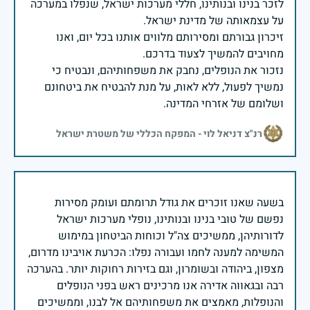
לזכר בנינו ובנותינו, חללי מערכות ישראל, שנפלו במערכה
זיכרון גבורתם ומסירותם מלווים אותנו בכל יום, ואנו
נזכור את הנופלים, נחבק את משפחותיהם, ונבטיח כי
נמשיך לפעול, ללא לאות, על מנת להבטיח את ביטחונם
ושלומם של אזרחי המדינה.
רנ"צ דניאל לוי - המפקח הכללי של משטרת ישראל
בשעה שאנו זוכרים את גודל תרומתם ועומק מסירות
נפשם של טובי בנינו ובנותינו, נופלי מערכות ישראל
לדורותיהן, ממשיכים צה"ל וכוחות הביטחון במימוש
המשימה למענה לחמו ועבורה נפלו: הכרעת אויבינו מדרום,
מצפון, ביהודה ובשומרון, וגם בזירות רחוקות יותר. בהערכה
רבה ובגאווה אדירה אנו מרכינים ראש בפני הנופלים
והנופלות, מאמצים את משפחותיהם אל לבנו, וממשיכים