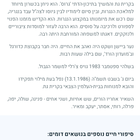
בקרית גת והמשיך בתיכון-הדתי 'גרוס'. הוא ניחן בכשרון מיוחד
למלאכת הנגרות, ובין סיום לימודיו לבין גיוסו לצה"ל עבד בנגריה,
שם רכש את מיומנותו במקצוע הנגרות. הוא הקדיש מזמנו הפנוי
לספורט ולרכיבה על סוסים. הוא הרבה לעזור למוסדות ציבוריים
ולנזקקים. דאגתו למשפחה המורחבת היתה רבה.
נער ביישן ושקט היה ואהב את החיים. היה חבר בקבוצת כדורגל
וב'מועדון הורד', שם בילה שעות רבות.
בשלהי ספטמבר
1983
גויס צ'רלי למשמר הגבול.
ביום ג' בשבט תשמ"ה
(13.1.1986)
נפל בעת מילוי תפקידו
והובא למנוחות בבית-העלמין הצבאי בקרית גת.
השאיר אחריו הורים, שש אחיות, ושני אחים - פנינה, שולה, יפה,
פרלה, רותי, אסתר, יעקב ומאיר.
סיפורי חיים נוספים בנושאים דומים: