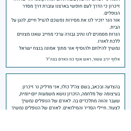
זיכרון כי הדרך לעם חופשי בארצנו עוברת דרך מסדר
אור הנר יזכיר לנו את מסירות נפשכם להציל חיים, להגן על
הנרות מסמנים לנו נתיב גבורה ערכי מחייב שאנו מצווים
נמשיך להילחם ולהוסיף אור מתוך אמונה בנצח ישראל
אלוף יניב עשור, ראש אגף כח האדם בצה"ל
בעיצומה של מלחמה, הזכרון נושא משמעות יום-יומית,
שעבר והווה מתלכדים בה. לאורם של הנופלים נמשיך
לצעוד, חיילי הסדיר והמילואים. לאורם של הנופלים נמשיך
להגן על ארצנו ועל מולדתנו, גם כשהמחיר כבד.
להבת-הזכרון תבער בנו בעודנו ממשיכים להלחם ונזכור את