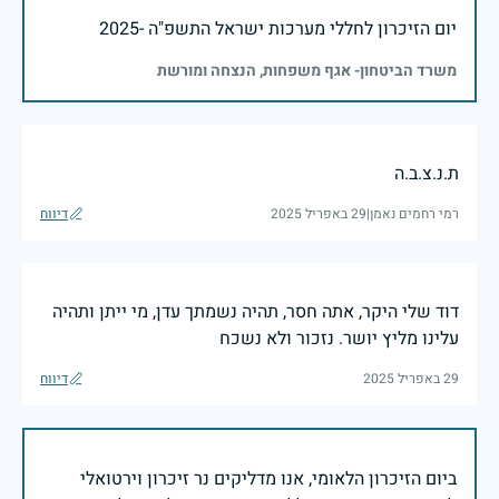
יום הזיכרון לחללי מערכות ישראל התשפ"ה -2025
משרד הביטחון- אגף משפחות, הנצחה ומורשת
ת.נ.צ.ב.ה
רמי רחמים נאמן
|
29 באפריל 2025
דיווח
דוד שלי היקר, אתה חסר, תהיה נשמתך עדן, מי ייתן ותהיה
עלינו מליץ יושר. נזכור ולא נשכח
29 באפריל 2025
דיווח
ביום הזיכרון הלאומי, אנו מדליקים נר זיכרון וירטואלי