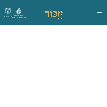
משרד הביטחון
מדינת ישראל
אגף משפחות, הנצחה ומורשת