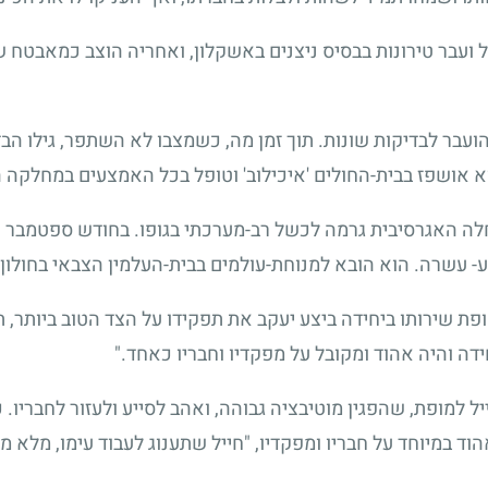
 ועבר טירונות בבסיס ניצנים באשקלון, ואחריה הוצב כמאבטח 
ועבר לבדיקות שונות. תוך זמן מה, כשמצבו לא השתפר, גילו ה
אושפז בבית-החולים 'איכילוב' וטופל בכל האמצעים במחלקה ה
ה האגרסיבית גרמה לכשל רב-מערכתי בגופו. בחודש ספטמבר היד
- עשרה. הוא הובא למנוחת-עולמים בבית-העלמין הצבאי בחולון.
 שירותו ביחידה ביצע יעקב את תפקידו על הצד הטוב ביותר, תוך
חידה והיה אהוד ומקובל על מפקדיו וחבריו כאחד."
יל למופת, שהפגין מוטיבציה גבוהה, ואהב לסייע ולעזור לחבריו. כמ
וד במיוחד על חבריו ומפקדיו, "חייל שתענוג לעבוד עימו, מלא 