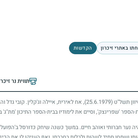
תו באתרי זיכרון
הקדשות
תווית נר זיכר
סיוון תשל"ט
(25.6.1979)
, אח לאירית, איילה וג'קלין. קובי גדל ו
-הספר 'שפרינצק', וסיים את לימודיו בבית-הספר התיכון 'מת"ג' 
 היה נער חברותי ואוהב חיים. במשך כשנה שיחק כדורסל ב'הפועל 
תו ושמחו תמיד לשהות ולבלות בחברתו, ואף העניקו לו את הכינו