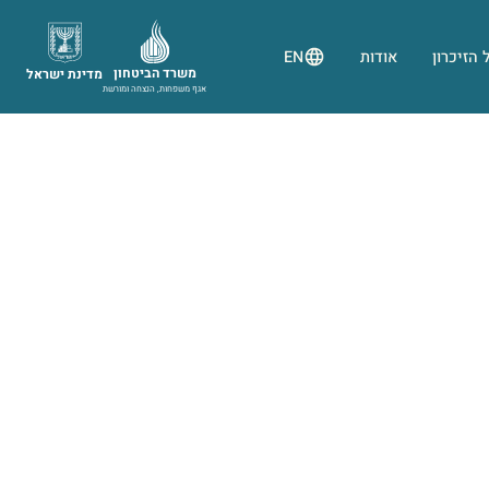
 הזיכרון
אודות
EN
משרד הביטחון
מדינת ישראל
אגף משפחות, הנצחה ומורשת