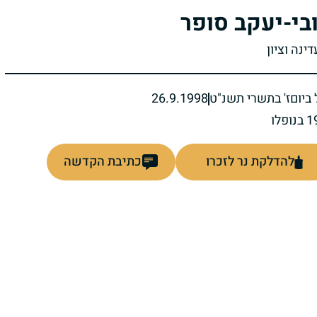
בי-יעקב סופר
דינה וציון
ביום
ז' בתשרי תשנ"ט
26.9.1998
להדלקת נר לזכרו
כתיבת הקדשה