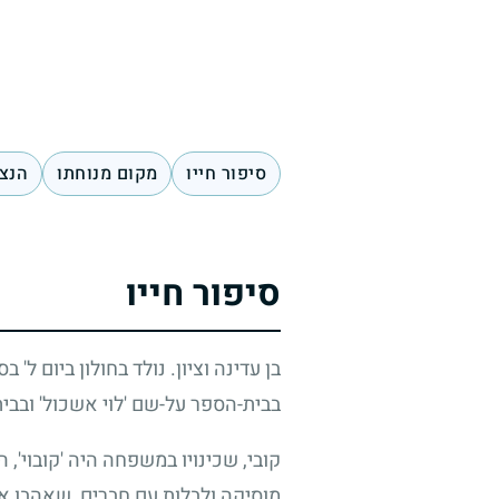
סיפור חייו
מקום מנוחתו
הנצח
סיפור חייו
בן עדינה וציון. נולד בחולון ביום ל' ב
בבית-הספר על-שם 'לוי אשכול' ובבית
קובי, שכינויו במשפחה היה 'קובוי',
מוסיקה ולבלות עם חברים, שאהבו או