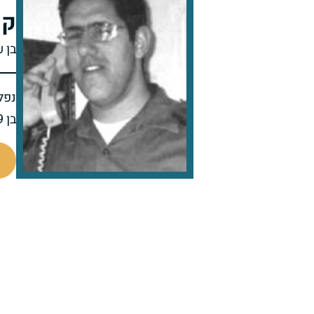
קו
בן ע
נפל 
בן 19 בנופלו
515259