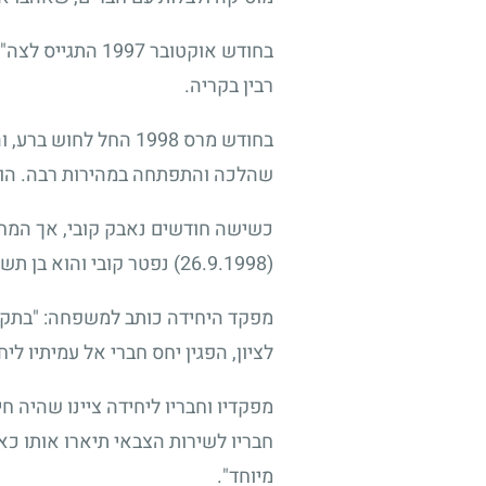
בחודש אוקטובר
1997
התגייס לצה"ל
רבין בקריה.
בחודש מרס
1998
החל לחוש ברע, וה
שהלכה והתפתחה במהירות רבה. הוא 
כשישה חודשים נאבק קובי, אך המחל
(26.9.1998)
נפטר קובי והוא בן תשע
מפקד היחידה כותב למשפחה: "בתקופת
לציון, הפגין יחס חברי אל עמיתיו לי
מפקדיו וחבריו ליחידה ציינו שהיה חי
חבריו לשירות הצבאי תיארו אותו כאה
מיוחד".