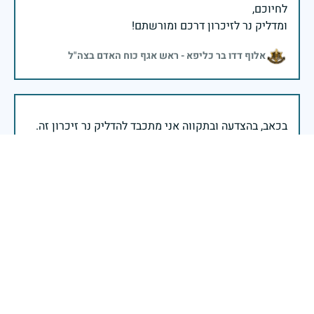
ומדליק נר לזיכרון דרכם ומורשתם!
אלוף דדו בר כליפא - ראש אגף כוח האדם בצה"ל
בכאב, בהצדעה ובתקווה אני מתכבד להדליק נר זיכרון זה.
השנה, כשאנו נלחמים במלחמה ארוכה, רב זירתית וצודקת,
הזיכרון נושא משמעות עמוקה. ביום זה נעצור ונתייחד עם
זכרם של טובי בנינו ובנותינו שנפלו בהגנה על המדינה.
מורשתם היא המצפן שמתווה את דרכינו, והיא המעניקה
משפחות יקרות, אנו מרכינים ראשנו ומתחייבים שנעמוד
יהי זכר הנופלים ברוך.