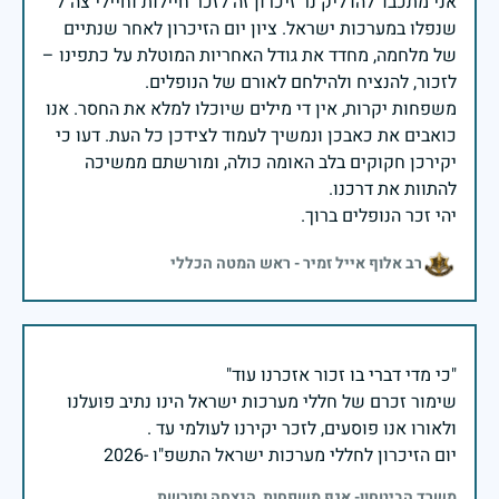
אני מתכבד להדליק נר זיכרון זה לזכר חיילות וחיילי צה״ל
שנפלו במערכות ישראל. ציון יום הזיכרון לאחר שנתיים
של מלחמה, מחדד את גודל האחריות המוטלת על כתפינו –
משפחות יקרות, אין די מילים שיוכלו למלא את החסר. אנו
כואבים את כאבכן ונמשיך לעמוד לצידכן כל העת. דעו כי
יקירכן חקוקים בלב האומה כולה, ומורשתם ממשיכה
יהי זכר הנופלים ברוך.
רב אלוף אייל זמיר - ראש המטה הכללי
שימור זכרם של חללי מערכות ישראל הינו נתיב פועלנו
יום הזיכרון לחללי מערכות ישראל התשפ"ו -2026
משרד הביטחון- אגף משפחות, הנצחה ומורשת