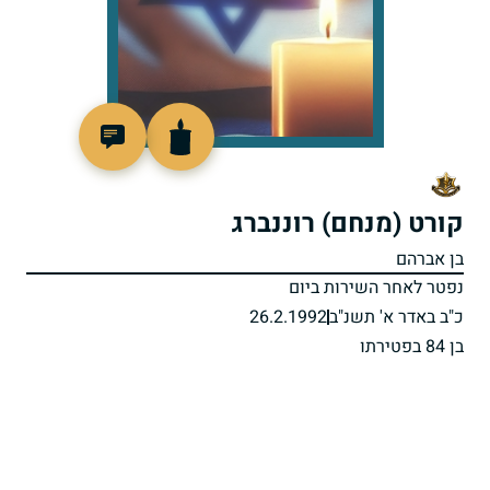
513537
קורט (מנחם) רוננברג
בן אברהם
נפטר לאחר השירות ביום
כ"ב באדר א' תשנ"ב
26.2.1992
בן 84 בפטירתו