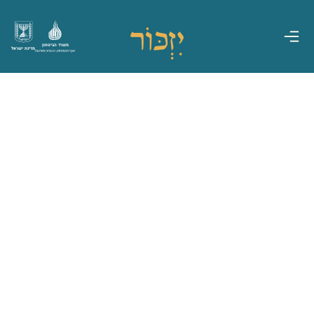
משרד הביטחון
מדינת ישראל
אגף משפחות, הנצחה ומורשת