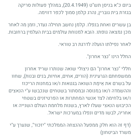
ביום כ"א בניסן תש"ט
(20.4.1949)
, במהלך פעולות סריקה
בגזרת בית גוברין, נהרג קלמן סמוך לכפר דווימה.
בן עשרים ואחת בנפלו. קלמן נחשב תחילה נעדר, וזמן מה לאחר
מכן נמצאה גופתו. הובא למנוחת עולמים בבית העלמין ברחובות.
לאחר נפילתו הועלה לדרגת רב טוראי.
החלל הינו "נצר אחרון".
חללי "נצר אחרון" הם ניצולי שואה שנותרו שריד אחרון
ממשפחתם הגרעינית (הורים, אחים, אחיות, בנים ובנות), שחוו
על בשרם את אֵימַת השואה בגטאות ו/או במחנות הריכוז
וההשמדה ו/או במנוסה ובמסתור בשטחים שנכבשו ע"י הנאצים
ו/או בלחימה לצד אנשי המחתרות או הפרטיזנים בשטחי
הכיבוש הנאצי שעלו לארץ, בשנות מלחמת העולם השנייה או
אחריה, לבשו מדים ונפלו במערכות ישראל.
(דף זה הוא חלק ממפעל ההנצחה הממלכתי "יזכור", שנערך ע"י
משרד הביטחון)