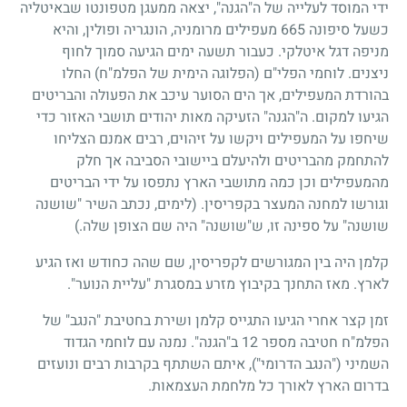
ידי המוסד לעלייה של ה"הגנה", יצאה ממעגן מטפונטו שבאיטליה
כשעל סיפונה 665 מעפילים מרומניה, הונגריה ופולין, והיא
מניפה דגל איטלקי. כעבור תשעה ימים הגיעה סמוך לחוף
ניצנים. לוחמי הפלי"ם (הפלוגה הימית של הפלמ"ח) החלו
בהורדת המעפילים, אך הים הסוער עיכב את הפעולה והבריטים
הגיעו למקום. ה"הגנה" הזעיקה מאות יהודים תושבי האזור כדי
שיחפו על המעפילים ויקשו על זיהוים, רבים אמנם הצליחו
להתחמק מהבריטים ולהיעלם ביישובי הסביבה אך חלק
מהמעפילים וכן כמה מתושבי הארץ נתפסו על ידי הבריטים
וגורשו למחנה המעצר בקפריסין. (לימים, נכתב השיר "שושנה
שושנה" על ספינה זו, ש"שושנה" היה שם הצופן שלה.)
קלמן היה בין המגורשים לקפריסין, שם שהה כחודש ואז הגיע
לארץ. מאז התחנך בקיבוץ מזרע במסגרת "עליית הנוער".
זמן קצר אחרי הגיעו התגייס קלמן ושירת בחטיבת "הנגב" של
הפלמ"ח חטיבה מספר 12 ב"הגנה". נמנה עם לוחמי הגדוד
השמיני ("הנגב הדרומי"), איתם השתתף בקרבות רבים ונועזים
בדרום הארץ לאורך כל מלחמת העצמאות.