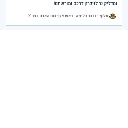
ומדליק נר לזיכרון דרכם ומורשתם!
אלוף דדו בר כליפא - ראש אגף כוח האדם בצה"ל
נוח על משכבך בשלום. התייחד עם משפחתך. שמור על כל
ישראל
בן
|
30 באפריל 2025
דיווח
בכאב, בהצדעה ובתקווה אני מתכבד להדליק נר זיכרון זה.
השנה, כשאנו נלחמים במלחמה ארוכה, רב זירתית וצודקת,
הזיכרון נושא משמעות עמוקה. ביום זה נעצור ונתייחד עם
זכרם של טובי בנינו ובנותינו שנפלו בהגנה על המדינה.
מורשתם היא המצפן שמתווה את דרכינו, והיא המעניקה