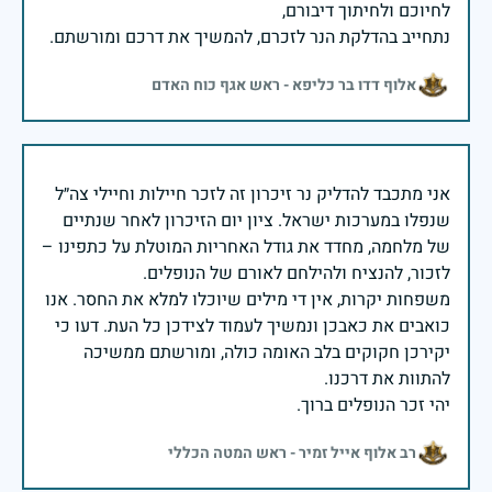
נתחייב בהדלקת הנר לזכרם, להמשיך את דרכם ומורשתם.
אלוף דדו בר כליפא - ראש אגף כוח האדם
אני מתכבד להדליק נר זיכרון זה לזכר חיילות וחיילי צה״ל
שנפלו במערכות ישראל. ציון יום הזיכרון לאחר שנתיים
של מלחמה, מחדד את גודל האחריות המוטלת על כתפינו –
משפחות יקרות, אין די מילים שיוכלו למלא את החסר. אנו
כואבים את כאבכן ונמשיך לעמוד לצידכן כל העת. דעו כי
יקירכן חקוקים בלב האומה כולה, ומורשתם ממשיכה
יהי זכר הנופלים ברוך.
רב אלוף אייל זמיר - ראש המטה הכללי