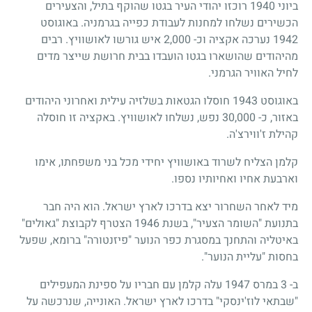
ביוני 1940 רוכזו יהודי העיר בגטו שהוקף בתיל, והצעירים
הכשירים נשלחו למחנות לעבודת כפייה בגרמניה. באוגוסט
1942 נערכה אקציה וכ- 2,000 איש גורשו לאושוויץ. רבים
מהיהודים שהושארו בגטו הועבדו בבית חרושת שייצר מדים
לחיל האוויר הגרמני.
באוגוסט 1943 חוסלו הגטאות בשלזיה עילית ואחרוני היהודים
באזור, כ- 30,000 נפש, נשלחו לאושוויץ. באקציה זו חוסלה
קהילת ז'ווירצ'ה.
קלמן הצליח לשרוד באושוויץ יחידי מכל בני משפחתו, אימו
וארבעת אחיו ואחיותיו נספו.
מיד לאחר השחרור יצא בדרכו לארץ ישראל. הוא היה חבר
בתנועת "השומר הצעיר", בשנת 1946 הצטרף לקבוצת "גאולים"
באיטליה והתחנך במסגרת כפר הנוער "פיזנטורה" ברומא, שפעל
בחסות "עליית הנוער".
ב- 3 במרס 1947 עלה קלמן עם חבריו על ספינת המעפילים
"שבתאי לוז'ינסקי" בדרכו לארץ ישראל. האונייה, שנרכשה על