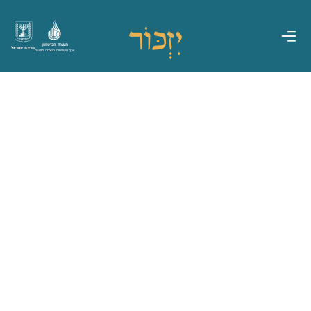
משרד הביטחון
מדינת ישראל
אגף משפחות, הנצחה ומורשת