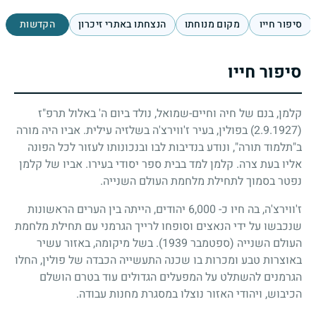
סיפור חייו
מקום מנוחתו
הנצחתו באתרי זיכרון
הקדשות
סיפור חייו
קלמן, בנם של חיה וחיים-שמואל, נולד ביום ה' באלול תרפ"ז
(2.9.1927)
בפולין, בעיר ז'ווירצ'ה בשלזיה עילית. אביו היה מורה
ב"תלמוד תורה", ונודע בנדיבות לבו ובנכונותו לעזור לכל הפונה
אליו בעת צרה. קלמן למד בבית ספר יסודי בעירו. אביו של קלמן
נפטר בסמוך לתחילת מלחמת העולם השנייה.
ז'ווירצ'ה, בה חיו כ- 6,000 יהודים, הייתה בין הערים הראשונות
שנכבשו על ידי הנאצים וסופחו לרייך הגרמני עם תחילת מלחמת
העולם השנייה (ספטמבר 1939). בשל מיקומה, באזור עשיר
באוצרות טבע ומכרות בו שכנה התעשייה הכבדה של פולין, החלו
הגרמנים להשתלט על המפעלים הגדולים עוד בטרם הושלם
הכיבוש, ויהודי האזור נוצלו במסגרת מחנות עבודה.