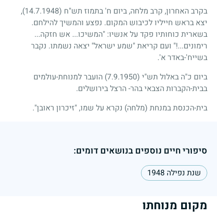
בקרב האחרון, קרב מלחה, ביום ח' בתמוז תש"ח
(14.7.1948)
,
יצא בראש חייליו לכיבוש המקום. נפצע והמשיך להילחם.
בשארית כוחותיו פקד על אנשיו: "המשיכו... אש חזקה...
רימונים...!" ועם קריאת "שמע ישראל" יצאה נשמתו. נקבר
בשייח'-באדר א'.
ביום כ"ה באלול תש"י
(7.9.1950)
הועבר למנוחת-עולמים
בבית-הקברות הצבאי בהר- הרצל בירושלים.
בית-הכנסת במנחת (מלחה) נקרא על שמו, "זיכרון ראובן".
סיפורי חיים נוספים בנושאים דומים:
שנת נפילה 1948
מקום מנוחתו