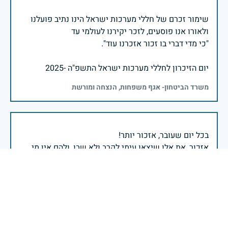
שימור זכרם של חללי מערכות ישראל הינו נתיב פועלנו
יום הזיכרון לחללי מערכות ישראל התשפ"ה -2025
משרד הביטחון- אגף משפחות, הנצחה ומורשת
אזכור, את אלו שיצאו עימי לקרב ולא שבו, ולהם אין מי
אזכור, שהכאב לא יעבור לעולם, והזמן, הוא לא מרפה ולא
אזכור, את צדקת הדרך, ואשבע שוב, שמה שהיה לא יהיה