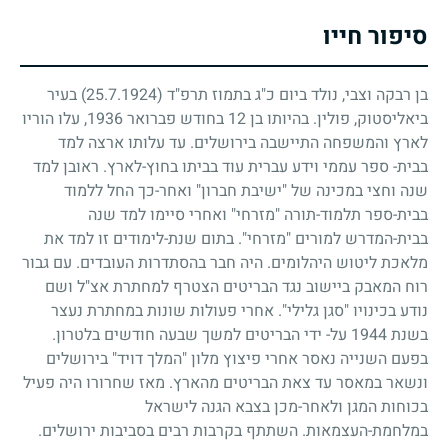
סיפור חייו
בן רבקה וצבי, נולד ביום כ"ג בתמוז תרפ"ד
(25.7.1924)
בעיר
ביאליסטוק, פולין. בהיותו בן
12
בחודש פברואר
1936
, עלו הוריו
לארץ והמשפחה התיישבה בירושלים. עד עלותו ארצה למד
בבית- ספר עממי וידע עברית עוד בביתו בחוץ-לארץ. ראובן למד
שנה וחצי במכינה של "ישיבת חברון" ואחר-כך החל ללמוד
בבית-ספר תלמוד-תורה "מזרחי" ואחרי סיימו למד שנה
בבית-המדרש למורים "מזרחי". בתום שנת-לימודים זו למד את
מלאכת ליטוש היהלומים. היה חבר בהסתדרות העובדים. עם גבור
רוח המאבק ביישוב נגד הבריטים הצטרף למחתרת אצ"ל ושם
נודע בכינויו "סגן גלילי". אחרי פעולות שונות במחתרת נעצר
בשנת
1944
על- ידי הבריטים למשך שבעה חודשים בלטרון.
בפעם השנייה נאסר אחרי פיצוץ מלון "המלך דויד" בירושלים
ונשאר במאסר עד צאת הבריטים מהארץ. מאז שחרורו היה פעיל
בכוחות המגן ולאחר-מכן בצבא הגנה לישראל
במלחמת-העצמאות. השתתף בקרבות רבים בסביבות ירושלים.