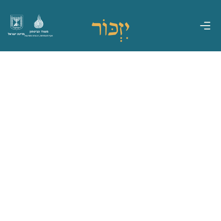
משרד הביטחון
מדינת ישראל
אגף משפחות, הנצחה ומורשת