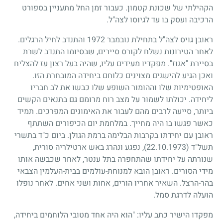
הקהילתי של שכונת קטמון. כעבור זמן החל מתעניין בספורט
הרכיבה ועסק בו עד לגיוסו לצה"ל.
ראובן גויס לצה"ל בתחילת נובמבר
1972
והתנדב לחיל הרגלים.
לאחר הטירונות נשלח לקורס סיירים, שבסיומו התנדב לשרת
בסיירת "אגוז". מפקדיו מעידים עליו, שהיה בעל רצון עז להצליח
ואכן הגיע להישגים מצוינים כלוחם ביחידה המובחרת הזו.
האופטימיות שלו וההומור השופע שלו כבשו את לב חבריו
ליחידה. יכולתו לשמור על מצב רוח מרומם גם בתנאים הקשים
ביותר, סייעה לרבים מהם לעבור את האימונים המפרכים. תמיד
כאשר פגשו בו היה מחייך. במלחמת יום הכיפורים השתתף
ראובן עם יחידתו בקרבות הבלימה ברמת הגולן. ביום כ"ד בתשרי
תשל"ד
(22.10.1973)
, נפגע ונהרג באש ארטילריה סורית,
שנורתה על יחידתו שהתחפרה בתל ענטר, לאחר שכבשה אותו
מידי הסורים. ראובן הובא למנוחת-עולמים בבית-העלמין הצבאי
בהר-הרצל. השאיר אחריו הורים, אחות ושני אחים. לאחר נופלו
הועלה לדרגת סמל.
מפקדו הישיר כתב עליו: "הוא היה אחד מטובי הלוחמים ביחידה,