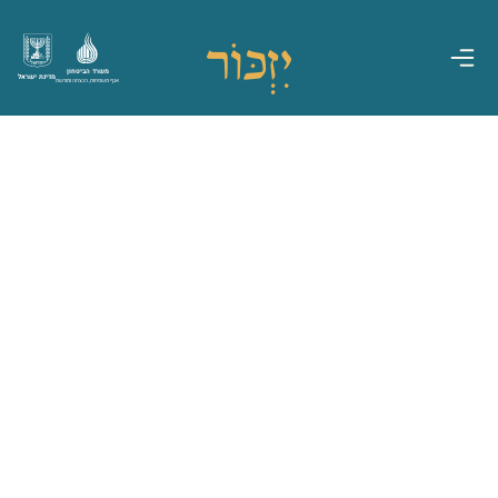
משרד הביטחון
מדינת ישראל
אגף משפחות, הנצחה ומורשת