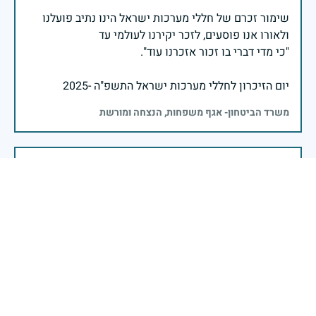
שימור זכרם של חללי מערכות ישראל הינו נתיב פועלנו
יום הזיכרון לחללי מערכות ישראל התשפ"ה -2025
משרד הביטחון- אגף משפחות, הנצחה ומורשת
אזכור, את אלו שיצאו עימי לקרב ולא שבו, ולהם אין מי
אזכור, שהכאב לא יעבור לעולם, והזמן, הוא לא מרפה ולא
אזכור, את צדקת הדרך, ואשבע שוב, שמה שהיה לא יהיה