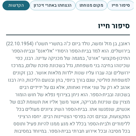
סיפור חייו
מקום מנוחתו
הנצחתו באתרי זיכרון
הקדשות
סיפור חייו
ראובן, בן מזל ומשה, נולד ביום כ"ה בתשרי תשט"ו
(22.10.1954)
בירושלים. הוא למד בבית-הספר היסודי "אליאנס" ובבית-הספר
התיכון-מקצועי "אורט", במגמה של מכניקה עדינה. רבנו, כפי
שכינוהו בחיבה בני משפחתו, גדל בשכונת סוכת שלום, במרכז
ירושלים ובה עברו עליו שנות ילדות מלאות אושר. כבן זקונים
למשפחת פוליטי, שגם בורך ביופי, בחן ובנועם הליכות, היה רבנו
אהוב לא רק על שני אחיו ואחותו, אלא גם על ידידים רבים
בשכונה ובבית-הספר. הוא ניחן בצירוף נפלא של חוש הומור
מצוין עם שנינות מבריקה, אשר משך אליו את תשומת לבם של
אנשים, שנפגשו אתו. בבית-הספר השיג ציונים מעולים בכל
המקצועות, ובגינם זכה בפרסי הצטיינות רבים. יחסו הרציני
ללימודים ולבית-הספר בכלל לא מנע ממנו להיות פעיל ותוסס
בכל מסיבה ובכל אירוע חברתי בבית-הספר. במיוחד במסיבות