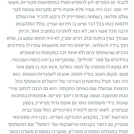
לכבוד חג הפורים ידע להפתיע תמיד בתחפושות מקוריות, מעשי
ידי אמו. רבנו היה צעיר מלא אהבת חיים וסקרנות עצומה לגבי
עולם ומלואו. בשמחה האופיינית לו ביקש להכיר את העולם
ולנסות כוחו בכל דבר שיש בו חידוש ועניין. בגלל התלהבותו
הרבה מכל אשר ראה, לא רצה להתרכז בתחביב אחד, וכיוון
שבורך בעין בוחנת ובלב רגיש ומבין, לא היה תחום שנגע בו, שלא
הפך בידיו להצלחה. חריפותו וזריזות מחשבתו עמדו לו בחידונים
הרבים שהשתתף בהם ולא אחת זכה במקומות הראשונים.
בחידונים על ספר "תהילים", שהתקיימו בבית-הכנסת השכונתי,
לא נמצא לו מתחרה על תואר האלוף, והוא זכה בו פעם אחר
פעם. מקום חשוב בחייו תפסה אהבתו לאמנויות השונות. הוא
היה חבר פעיל בתיאטרון העירוני של ירושלים והשתתף בכל
ההצגות שהועלו שם באותה התקופה. הוא גם הרבה לכתוב שירי
הגות ומחשבה ועשה עבודות ריתוך וחריטה אומנותית במתכות
שונות. בידי משפחתו נותר גם אוסף גדול מציוריו, בשמן
ובעיפרון. לאחר סיום לימודיו התיכוניים, החל עובד בבית
החרושת "פרג", במקצוע המכניקה העדינה. רבנו היה ספורטאי
מצטיין, גם כחבר בקבוצת ההיאבקות של "הפועל" וגם כמשתתף
פעיל בפעולות הספורט והגדנ"ע, שנערכו במסגרת מועדון הנוער