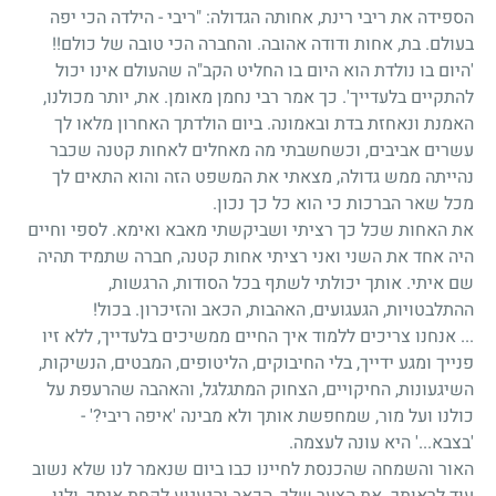
הספידה את ריבי רינת, אחותה הגדולה: "ריבי - הילדה הכי יפה
בעולם. בת, אחות ודודה אהובה. והחברה הכי טובה של כולם!!
'היום בו נולדת הוא היום בו החליט הקב"ה שהעולם אינו יכול
להתקיים בלעדייך'. כך אמר רבי נחמן מאומן. את, יותר מכולנו,
האמנת ונאחזת בדת ובאמונה. ביום הולדתך האחרון מלאו לך
עשרים אביבים, וכשחשבתי מה מאחלים לאחות קטנה שכבר
נהייתה ממש גדולה, מצאתי את המשפט הזה והוא התאים לך
מכל שאר הברכות כי הוא כל כך נכון.
את האחות שכל כך רציתי ושביקשתי מאבא ואימא. לספי וחיים
היה אחד את השני ואני רציתי אחות קטנה, חברה שתמיד תהיה
שם איתי. אותך יכולתי לשתף בכל הסודות, הרגשות,
ההתלבטויות, הגעגועים, האהבות, הכאב והזיכרון. בכול!
... אנחנו צריכים ללמוד איך החיים ממשיכים בלעדייך, ללא זיו
פנייך ומגע ידייך, בלי החיבוקים, הליטופים, המבטים, הנשיקות,
השיגעונות, החיקויים, הצחוק המתגלגל, והאהבה שהרעפת על
כולנו ועל מור, שמחפשת אותך ולא מבינה 'איפה ריבי?' -
'בצבא...' היא עונה לעצמה.
האור והשמחה שהכנסת לחיינו כבו ביום שנאמר לנו שלא נשוב
עוד לראותך. את הצער שלך, הכאב והגעגוע לקחת איתך, ולנו