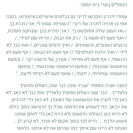
הנופלים בוגרי בית הספר.
עמודי זיכרון הוקדשו לריבי גם בבלוגים אישיים באינטרנט. כתבה
אתי בן ארויה לזכרה של ריבי: "כשטיפה שמח לי, אני נזכרת בך.
/ ואז העצב עולה ומתפשט בי. / אני נזכרת בכך שצחקת ותמכת,
/ ואף פעם לא פגעת בי. / רק את הבנת, / והיית שם לצידי. /
ברגעים העצובים, והשמחים. / ואיך הימים עוברים, / ואת כבר לא
לידי / ואיך הלכת לעולמים? // אף פעם לא הבנתי, / אף פעם לא
הרגשתי, / אף פעם לא חוויתי / אובדן, של מישהו יקר. / ובפעם
הראשונה שהבנתי, / ובפעם הראשונה שהרגשתי, / ובפעם
הראשונה שחוויתי, / ידעתי, / שאף פעם לא רציתי לדעת..."
כתבה חברה נוספת: "עברה שנה, כבר שנה, העולם ממשיך
בלעדייך... כבר שנה העולם ממשיך בלעדייך ואת כבר לא כאן. לא
כאן כדי להבין את המשמעות של האובדן. לא כאן כדי להרגיש
את הכאב. כדי לשמוע את הדממה שכל כך הרעישה בתוך כולם.
לא היית כאן כשזלגו הדמעות ולא היית כאן כדי לנחם אותנו.
פשוט הלכת. ... היית לבד בתוך מקום לא מוכר, לא קרוב לך...
ואנחנו לא היינו שם איתך כמו שהיום את לא איתנו. הלוואי