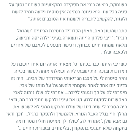
השוחקת, ביצעה ריבי את תפקידה במקצועיות כשחיוך נסוך על
פניה בכל עת. היא ניחנה בנתינה אין-סופית וידעה תמיד לגשת
ולעזור, להקשיב לחבריה ולשמח את הסובבים אותה."
כתב שמשון האס, מאמן הכדוריד בחטיבת הביניים "שמואל
הנגיד": "ריבי פלקון הייתה ונשארה בעיניי ילדה יפה ורגישה,
מלאת שמחת חיים מבחוץ, ורגישה מבפנים לכאבם של אחרים
ולכאבה שלה.
כשריבי הייתה כבר בכיתה ט', מצאתי אותה יום אחד יושבת על
המדרגות ובוכה. התיישבתי לידה ושאלתי אותה לפשר בכייה,
והיא סיפרה לי על מצבו הבריאותי המידרדר של אביה... היה זה
בדיוק יום אחד לאחר שקמתי מ'השבעה' על מותו של אבי.
סיפרתי לה על כך ונגעתי לליבה... אמרתי לה שלו ניתנה לאבי
האפשרות לפקוח לרגע קט את עיניו ולבקש ממני דבר מה, ודאי
היה מסביר לי שזה דינו של עולם ומבקש ממני לא לשבש את
מהלך חיי בגלל האבל הנורא, ולהמשיך ולתפקד כרגיל... 'וכך ודאי
גם אבא שלך,' אמרתי לה, 'שולח לך ממיטת חוליו מסר דומה
בתקווה שלא תפגעי בתפקודך, בלימודים ובשגרת החיים...'