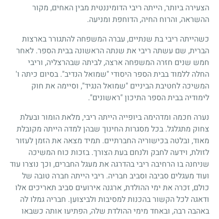
הצעירה ביותר, הייתה ריבי הדומיננטית מבין האחים, מקור
ההשראה, והרוח החיה, הדוחפת ומניעה.
כשהייתה ריבי בת שנתיים, עברה המשפחה להתגורר בארצות
הברית, שם עשתה ריבי את שנתה הראשונה בבית הספר. לאחר
חמש שנים חזרה המשפחה ארצה, לביתה שבהרצליה, וריבי
החלה ללמוד בבית הספר היסודי "שמואל הנדיב". בסיום כיתה ו'
המשיכה לחטיבת הביניים "שמואל הנגיד", וסיימה את חוק
לימודיה בבית הספר התיכון "ראשונים".
נערה חכמה ומדהימה ביופייה הייתה ריבי, מלאת הומור ובעלת
צחוק מתגלגל. בכל מסגרות החינוך שבהן למדה הייתה מקובלת
מאוד, ובלטה בכישוריה החברתיים. תמיד מצאה את הזמן לעזור
לזולת, וידעה לחבק ולנחם בעת הצורך. בזכות כוח המשיכה
שניחנה בו הרחיבה ריבי בהדרגה את מעגל החברים, וכך נוצרו עוד
ועוד מעגלים סביבה וסביב חבריה. ריבי הייתה חברה טובה של
כולם, זכרה את ימי ההולדת, ארגנה אירועים סביב תאריכים אלו
ודאגה לכל הקשור בהכנות למסיבות ולביצוען. חבריה גמלו לה
באהבה רבה, ובאחד מימי ההולדת שלה, הפתיעו אותה כשבאו