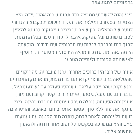
בהמוניהם לחגוג עמה.
ריבי נהגה להשקיע ממרצה בכל תחום שהיה אהוב עליה. היא
הצטיינה בספורט ומילאה את תפקיד השוערת בקבוצת הכדוריד
לנוער של הרצליה. בין שאר תחביביה ועיסוקיה נהנתה להאזין
לסוגים שונים של מוזיקה, אהבה לרקוד, הגיעה בכל הזדמנות
לחוף הים והרבתה לבלות עם חברותיה ועם ידידיה. הופעתה
הייתה נאה ומוקפדת, והמראה החיצוני המטופח רק הוסיף
לאישיותה הקורנת וליופייה הטבעי.
אחיה של ריבי היו כרוכים אחריה, נהנו מחברתה, מהחיקויים
שהפליאה בהם שהצחיקו אותם עד דמעות, מהאהבה, החיבוקים
והנשיקות שהרעיפה עליהם, ושיתפו פעולה עם "שיגעונותיה",
כדבריהם. עם ענבל, גיסתה, פיתחה ריבי קשר קרוב ועם מור,
אחייניתה הפעוטה, ניהלה מערכת יחסים מיוחדת במינה. ריבי
פינקה את מור ללא סוף, עטפה אותה בחום ובאהבה, והותירה בה
רושם בל יימחה. לאחר לכתה, נותרה מור הקטנה עם געגועים
עזים והיא ממשיכה בעקשנות לחפש אחר דודתה ולהאמין
שתשוב אליה.