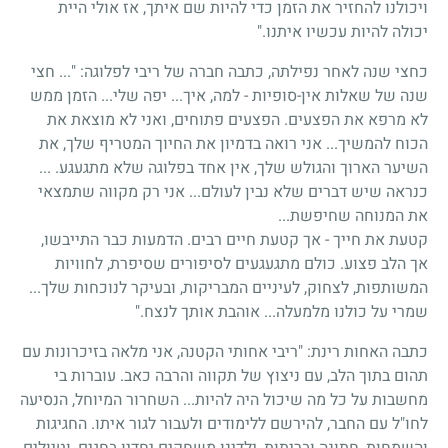
ויכולנו להחזיר את הזמן כדי להיות שם איתך, אז אולי היית
יכולה להיות עכשיו איתנו."
כחצי שנה לאחר נפילתה, כתבה חברה של ריבי לפלוגה: "... חצי
שנה של שאלות אין-סופיות - למה, איך... יפה שלי... הזמן ממש
לא מרפא את הפצעים. הפצעים פתוחים, ואני לא מוצאת את
הכוח להמשיך... אני רואה בדמיון את החיוך המטריף שלך, את
השיער הארוך והגולש שלך, אין אחד בפלוגה שלא מתגעגע. ...
כנראה שיש דברים שלא נבין לעולם... אני רק מקווה שתמצאי
את המנוחה שחיפשת...
קטעת את חייך - אך קטעת חיים רבים. הדמעות כבר התייבשו,
אך הלב פצוע. כולם מתגעגעים לסיפורים שסיפרת, לחוויות
המשותפות, לצחוק, לעיניים המבריקות, ובעיקר לנוכחות שלך...
שמרי על כולנו מלמעלה... אוהבת אותך לנצח."
כתבה האחות רינת: "ריבי אחותי הקטנה, אני מלאה בזיכרונות עם
תהום בתוך הלב, עם ניצוץ של תקווה והרבה כאב. עוברות בי
מחשבות על כל מה שיכול היה להיות... השחרור המיוחל, הנסיעה
לחו"ל עם החבר, להירשם ללימודים ולעבור לגור איתו. החגיגות
והשמחות, חתונה ובריתות, ילדינו משחקים יחדיו בחגים, וטיולים