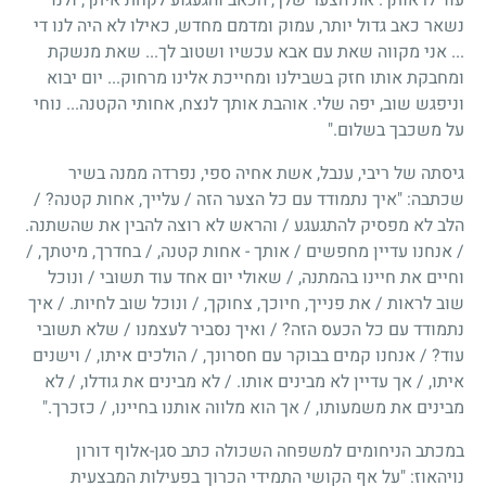
נשאר כאב גדול יותר, עמוק ומדמם מחדש, כאילו לא היה לנו די
... אני מקווה שאת עם אבא עכשיו ושטוב לך... שאת מנשקת
ומחבקת אותו חזק בשבילנו ומחייכת אלינו מרחוק... יום יבוא
וניפגש שוב, יפה שלי. אוהבת אותך לנצח, אחותי הקטנה... נוחי
על משכבך בשלום."
גיסתה של ריבי, ענבל, אשת אחיה ספי, נפרדה ממנה בשיר
שכתבה: "איך נתמודד עם כל הצער הזה / עלייך, אחות קטנה? /
הלב לא מפסיק להתגעגע / והראש לא רוצה להבין את שהשתנה.
/ אנחנו עדיין מחפשים / אותך - אחות קטנה, / בחדרך, מיטתך, /
וחיים את חיינו בהמתנה, / שאולי יום אחד עוד תשובי / ונוכל
שוב לראות / את פנייך, חיוכך, צחוקך, / ונוכל שוב לחיות. / איך
נתמודד עם כל הכעס הזה? / ואיך נסביר לעצמנו / שלא תשובי
עוד? / אנחנו קמים בבוקר עם חסרונך, / הולכים איתו, / וישנים
איתו, / אך עדיין לא מבינים אותו. / לא מבינים את גודלו, / לא
מבינים את משמעותו, / אך הוא מלווה אותנו בחיינו, / כזכרך."
במכתב הניחומים למשפחה השכולה כתב סגן-אלוף דורון
נויהאוז: "על אף הקושי התמידי הכרוך בפעילות המבצעית