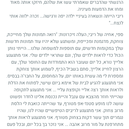
הרגשתי שהדברים שאמרתי עשו את שלהם, חיזקו אותה מאוד
ומחו את הדמעות מעיניה.
ריבי הייתה ונשארה בעיניי ילדה יפה ורגישה... זכרה ילווה אותי
לנצח..."
ספי, אחיה של ריבי, העלה זיכרונות: "רואה תמונות שלך מחייכת,
צוחקת, מדגמנת ומכייפת, ומשתגע שלא יהיו עוד תמונות חדשות
שלך במקומות חדשים, עם תוספות למשפחה שלנו... הייתי נותן
הכול כדי לראות ילדים שלך, וגם שתראי ילדים שלי. אני מתגעגע
אלייך נורא, כל יום שעובר הוא התמודדות עם החוסר שלך, עם
הרצון לחייג אלייך, סתם בשביל הכיף, לשמוע אותך צוחקת
ומספרת לי מה עשית באותו יום, על המחסום, על החבר'ה בבסיס.
אני מתגעגע להגיע לבית של אימא ביום שישי, לפתוח את הדלת
ולראות אותך רצה אליי וקופצת עליי ... אני מתגעגע לתקופה
שהייתי חוזר מהצבא עם ענבל והיית נכנסת אלינו לחדר ופשוט
עושה לנו מופע סטנד-אפ מטורף, עד שהייתה כואבת לי הלסת
מרוב צחוק. אני מתגעגע לריבים הטיפשיים שהיו לנו, שהיו
נגמרים תוך עשר דקות בצחוק מטורף. אני מתגעגע לראות אותך
מתחרפנת על מור מרוב אהבה ... אני נזכר בך בכל יום, ובכל פעם