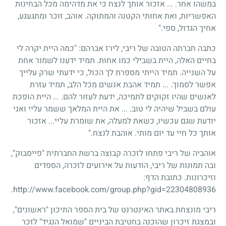
במשהו אחר. ... אזכור אותך לנצח כי את מדהימה מכל הבחינות
האפשריות, ואת אחותי הקטנה והמתוקה. אוהב, זוכר ומתגעגע,
אחיך הגדול, ספי."
כתבה חברתה הטובה של ריבי, לירז אברהם: "כמה היית יקרה לי
בחיים האלה, היית בשבילי כמו אחות. תמיד ידענו לשמור אחת
על השנייה. תמיד הייתי מספרת לך הכול, כי ידעתי שרק עלייך
אפשר לסמוך. ... תמיד אהבת אנשים מכל הלב, תמיד עזרת
לאנשים שהיו זקוקים לתמיכה, ידעת לעזור להם. ... היית הופכת
עולם בשביל שיהיה לי טוב. ... את היית המלאך ששמר עליי ואני
יודעת שגם עכשיו, כשאת למעלה, את שומרת עליי... אזכור
אותך כל חיי עד יום מותי. אוהבת לנצח."
אוהביה של ריבי פתחו לזכרה קבוצה ברשת החברתית "פייסבוק",
ובה תמונות של ריבי, הודעות על אירועים לזכרה, הספדים
וזיכרונות. כתובת הדף:
http://www.facebook.com/group.php?gid=22304808936.
ריבי מונצחת באתר האינטרנט של בית הספר התיכון "ראשונים",
ובמצגת זיכרון שהוכנה בחטיבת הביניים "שמואל הנגיד" לזכר