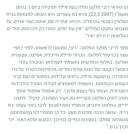
רב-טוראי ריבי פלקון נפלה בעת מילוי תפקידה ביום ג' בניסן
תשס"ז
(22.3.2007)
, והיא בת עשרים. היא הובאה למנוחות בבית
העלמין הצבאי בהרצליה. הניחה אחריה אם, אחות ושני אחים. על
מצבתה נחקקו המילים: "אין עוד ימים, נותרו רק זיכרונות, מול ים
החלומות ירח לא יאיר".
ספד לריבי מפקד הפלוגה: "ריבי, נפגשנו לראשונה לפני כחצי
שנה בכניסתי לפלוגה. הכרתי חיילת חייכנית, אמיצה, עקשנית
ואדיבה. בחלוף החודשים נחשפתי לעמידתך הגיבורה בפני
האתגר הקשה של הגנת עורף המדינה מניסיונות הטרור על גדר
ההפרדה, בהשקעה גדולה, בימים ובלילות, בממטרים ועם קרני
השמש הקופחות. נחשפתי למאמצים לעידוד המורל והלכידות
החברתית. הבנתי במי בעצם מדובר. רק אתמול אספתי אותך
חזרה לחיק הפלוגה מקריית גת, העיר הסמוכה. כרגיל - לחצנו
ידיים, החלפנו חיוכים, וכתמיד נתת למבטך לדבר בפני עצמו. כזו
היית - עושה הרבה ומדברת מעט. כל כך תחסרי לנו במשפחתנו,
משפחת 'סחלב', בשמחת החיים, בחיוכך הכובש ומלא האור. יהי
זכרך ברוך."