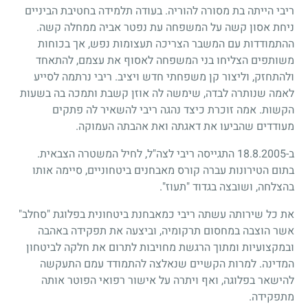
ריבי הייתה בת מסורה להוריה. בעודה תלמידה בחטיבת הביניים
ניחת אסון קשה על המשפחה עת נפטר אביה ממחלה קשה.
ההתמודדות עם המשבר הצריכה תעצומות נפש, אך בכוחות
משותפים הצליחו בני המשפחה לאסוף את עצמם, להתאחד
ולהתחזק, וליצור קן משפחתי חדש ויציב. ריבי נרתמה לסייע
לאמה שנותרה לבדה, שימשה לה אוזן קשבת ותמכה בה בשעות
הקשות. אמה זוכרת כיצד נהגה ריבי להשאיר לה פתקים
מעודדים שהביעו את דאגתה ואת אהבתה העמוקה.
ב-18.8.2005 התגייסה ריבי לצה"ל, לחיל המשטרה הצבאית.
בתום הטירונות עברה קורס מאבחנים ביטחוניים, סיימה אותו
בהצלחה, ושובצה בגדוד "תעוז".
את כל שירותה עשתה ריבי כמאבחנת ביטחונית בפלוגת "סחלב"
אשר הוצבה במחסום תרקומיה, וביצעה את תפקידה באהבה
ובמקצועיות ומתוך הרגשת מחויבות לתרום את חלקה לביטחון
המדינה. למרות הקשיים שנאלצה להתמודד עמם התעקשה
להישאר בפלוגה, ואף ויתרה על אישור רפואי הפוטר אותה
מתפקידה.