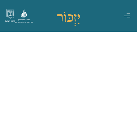
משרד הביטחון
מדינת ישראל
אגף משפחות, הנצחה ומורשת