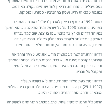
רדיאון הצליח מאוד בתחום זה ויחד עם חברים נוספים השתתף
בפסטיבלים ובתחרויות. רדיאון למד שנתיים בקולג' באודסה,
במגמת טכנאות רדיו, ועסק בתחביביו - ספורט ומוסיקה.
בשנת
1992
הצטרף רדיאון לארגון "בית"ר" באודסה והתבלט בו
כמנהיג. בנובמבר
1993
עלה לישראל ומיד התאהב בה. הוא נמשך
במיוחד לדרום הארץ, גר כחצי שנה בניצנה, שם למד עברית
באולפן, ועבר לגור ולעבוד בבתי מלון באילת. חבריו לעבודה
סיפרו, שהיה עובד טוב ואחראי, מנומס ומלא שמחת חיים.
רדיאון התגייס לצה"ל במחצית חודש אוגוסט
1996
והחל את
שירותו בקורס לנהיגת משא כבד, בבסיס תובלה, בסיומו הוסמך,
וקיבל רשיון נהיגה במשאית. מפקדו העיד כי היה חייל מצוין
ומקובל על חבריו.
רדיאון נפל בעת מילוי תפקידו, ביום כ"א בשבט תשנ"ז
(29.1.1997)
. בן עשרים ושתיים היה בנופלו. נטמן בבית העלמין
הצבאי בחדרה. הותיר הורים ואחות - רגינה.
הרמטכ"ל אמנון ליפקין שחק, כתב במכתב התנחומים למשפחה