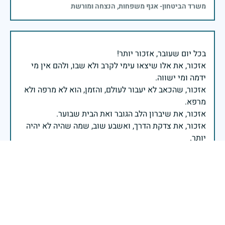
משרד הביטחון- אגף משפחות, הנצחה ומורשת
אזכור, את אלו שיצאו עימי לקרב ולא שבו, ולהם אין מי
אזכור, שהכאב לא יעבור לעולם, והזמן, הוא לא מרפה ולא
אזכור, את צדקת הדרך, ואשבע שוב, שמה שהיה לא יהיה
ביום הזה, אני נתקף געגוע לדמותם, לחיתוך דיבורם,
ומדליק נר לזיכרון דרכם ומורשתם!
אלוף דדו בר כליפא - ראש אגף כוח האדם בצה"ל