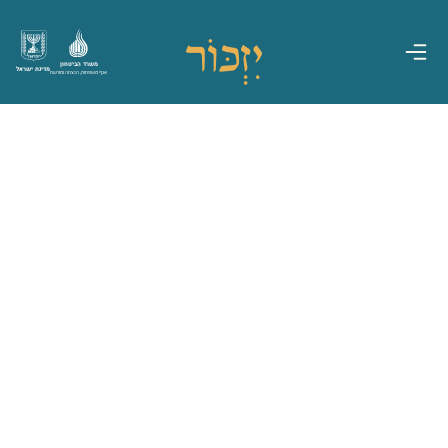
משרד הביטחון
מדינת ישראל
אגף משפחות, הנצחה ומורשת