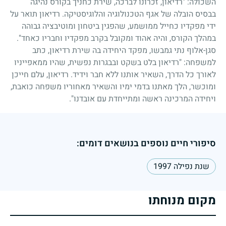
השכולה: "רדיאון, זכרונו לברכה, שירת כחניך בקורס נהיגה
בבסיס הובלה של אגף הטכנולוגיה והלוגיסטיקה. רדיאון תואר על
ידי מפקדיו כחייל ממושמע, שהפגין ביטחון ומוטיבציה גבוהה
במהלך הקורס, והיה אהוד ומקובל בקרב מפקדיו וחבריו כאחד".
סגן-אלוף נתי גמבשו, מפקד היחידה בה שירת רדיאון, כתב
למשפחה: "רדיאון בלט בשקט ובבגרות נפשית, שהיו ממאפייניו
לאורך כל הדרך, השאיר אותנו ללא חבר וידיד. רדיאון, עלם חייכן
ומוכשר, הלך מאתנו בדמי ימיו והשאיר מאחוריו משפחה כואבת,
ויחידה המרכינה ראשה ומתייחדת עם אובדנו".
סיפורי חיים נוספים בנושאים דומים:
שנת נפילה 1997
מקום מנוחתו