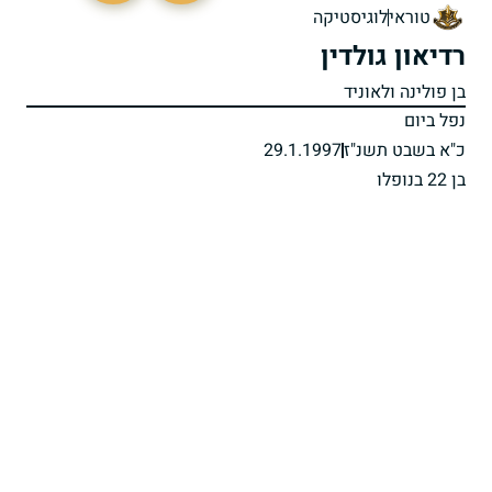
טוראי
לוגיסטיקה
רדיאון גולדין
בן פולינה ולאוניד
נפל ביום
כ"א בשבט תשנ"ז
29.1.1997
בן 22 בנופלו