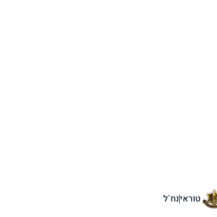
טוראי
נח`ל