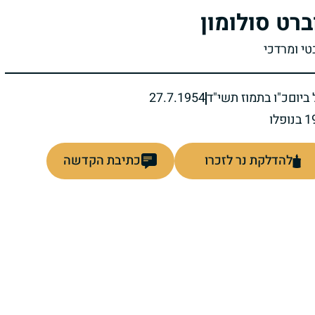
ברט סולומון
טי ומרדכי
ביום
כ"ו בתמוז תשי"ד
27.7.1954
להדלקת נר לזכרו
כתיבת הקדשה