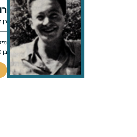
רו
בן ב
נפל 
בן 19 בנופלו
7675