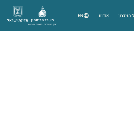
 הזיכרון
אודות
EN
משרד הביטחון
מדינת ישראל
אגף משפחות, הנצחה ומורשת