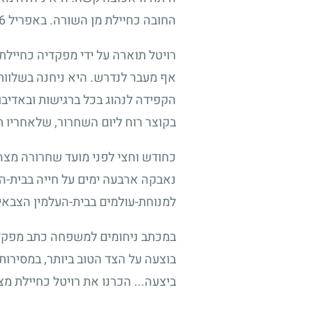
החובה כחיילת מן השורה. באפריל
6
רויטל תוארה על ידי מפקדיה כחייל
אף מעבר לנדרש. היא ניחנה בשלוות 
הקפידה לנהוג בכל ברגישות ובאדיבו
בקוצר רוח ליום השחרור, שלאחריו 
כחודש וחצי לפני מועד שחרורה מצה"
נאבקה ארבעה ימים על חייה בבית-הח
למנוחת-עולמים בבית-העלמין הצבאי 
במכתב ניחומים למשפחה כתב מפקד ה
בוצעה על הצד הטוב ביותר, במסירות
ביצעה... הכרנו את רויטל כחיילת מצו