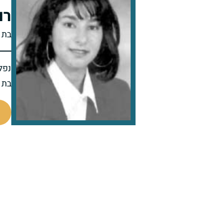
רו
בת 
נפל
בת 20 בנופלה
515093