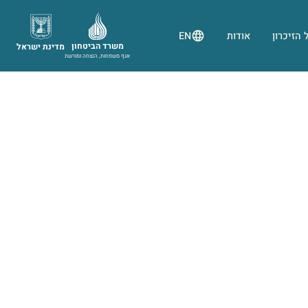
 הזיכרון
אודות
EN
משרד הביטחון
מדינת ישראל
אגף משפחות, הנצחה ומורשת