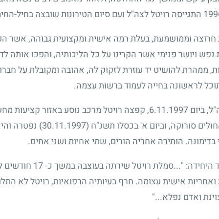
199
התגייסה רויטל לצה"ל ועם סיום הטירונות שובצה בחיל-החי
ת חרוצה וממושמעת, בעלת רמה אישית ומקצועית גבוהה, אשר הפ
נפש ויושר פנימי אשר הקרינו על כל הליכותיה, והפכו אותה לד
ת, ממהרת להושיט יד עוזרת לזקוק לה, אהובה ומקובלת על חברות
תוכל לראשונה בחייה לעמוד ברשות עצמה.
ל, ביום
6.11.1997
, קפצה רויטל מרכב נוסע באזור קציעות מח
ולים סורוקה, וביום א' בכסלו תשנ"ח
(30.11.1997)
נפטרה והיא
בדימונה. הותירה אחריה הורים, שתי אחיות ושני אחים.
יחידה: "...סמלת רויטל שירתה בעוצבה במשך כ-
17
חודשים ל
 ואחריות אישית עצומה. חרף בעיותיה הרפואיות, רויטל לא התל
ינת ואדם נפלא..."