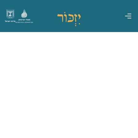
משרד הביטחון
מדינת ישראל
אגף משפחות, הנצחה ומורשת