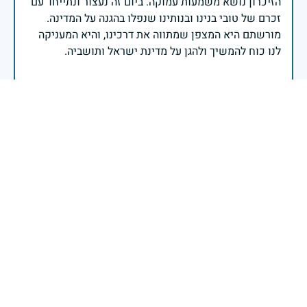
הזיכרון נושא משמעות עמוקה. ביום זה נעצור ונתייחד עם
זכרם של טובי בנינו ובנותינו שנפלו בהגנה על המדינה.
מורשתם היא המצפן שמתווה את דרכינו, והיא המעניקה
משפחות יקרות, אנו מרכינים ראשנו ומתחייבים שנעמוד
יהי זכר הנופלים ברוך.
רב אלוף אייל זמיר - ראש המטה הכללי
בשעה שאנו זוכרים את גודל תרומתם ועומק מסירות
נפשם של טובי בנינו ובנותינו, נופלי מערכות ישראל
לדורותיהן, ממשיכים צה"ל וכוחות הביטחון במימוש
המשימה למענה לחמו ועבורה נפלו: הכרעת אויבינו מדרום,
מצפון, ביהודה ובשומרון, וגם בזירות רחוקות יותר. בהערכה