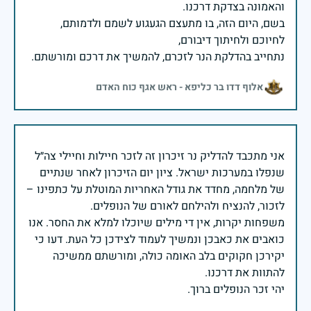
בשם, היום הזה, בו מתעצם הגעגוע לשמם ולדמותם,
נתחייב בהדלקת הנר לזכרם, להמשיך את דרכם ומורשתם.
אלוף דדו בר כליפא - ראש אגף כוח האדם
אני מתכבד להדליק נר זיכרון זה לזכר חיילות וחיילי צה״ל
שנפלו במערכות ישראל. ציון יום הזיכרון לאחר שנתיים
של מלחמה, מחדד את גודל האחריות המוטלת על כתפינו –
משפחות יקרות, אין די מילים שיוכלו למלא את החסר. אנו
כואבים את כאבכן ונמשיך לעמוד לצידכן כל העת. דעו כי
יקירכן חקוקים בלב האומה כולה, ומורשתם ממשיכה
יהי זכר הנופלים ברוך.