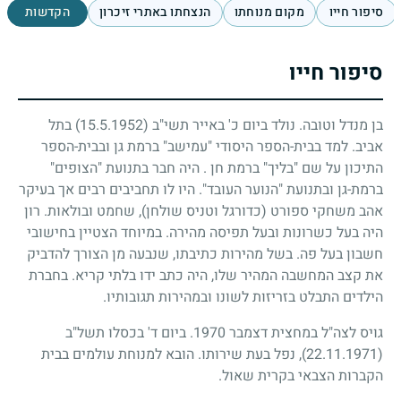
סיפור חייו
מקום מנוחתו
הנצחתו באתרי זיכרון
הקדשות
סיפור חייו
בן מנדל וטובה. נולד ביום כ' באייר תשי"ב
(15.5.1952)
בתל
אביב. למד בבית-הספר היסודי "עמישב" ברמת גן ובבית-הספר
התיכון על שם "בליך" ברמת חן . היה חבר בתנועת "הצופים"
ברמת-גן ובתנועת "הנוער העובד". היו לו תחביבים רבים אך בעיקר
אהב משחקי ספורט (כדורגל וטניס שולחן), שחמט ובולאות. רון
היה בעל כשרונות ובעל תפיסה מהירה. במיוחד הצטיין בחישובי
חשבון בעל פה. בשל מהירות כתיבתו, שנבעה מן הצורך להדביק
את קצב המחשבה המהיר שלו, היה כתב ידו בלתי קריא. בחברת
הילדים התבלט בזריזות לשונו ובמהירות תגובותיו.
גויס לצה"ל במחצית דצמבר
1970
. ביום ד' בכסלו תשל"ב
(22.11.1971)
, נפל בעת שירותו. הובא למנוחת עולמים בבית
הקברות הצבאי בקרית שאול.