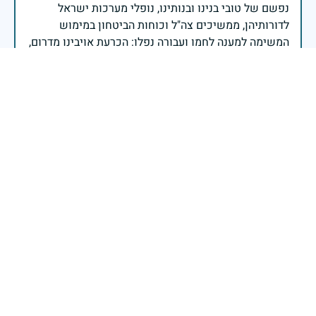
נפשם של טובי בנינו ובנותינו, נופלי מערכות ישראל
לדורותיהן, ממשיכים צה"ל וכוחות הביטחון במימוש
המשימה למענה לחמו ועבורה נפלו: הכרעת אויבינו מדרום,
מצפון, ביהודה ובשומרון, וגם בזירות רחוקות יותר. בהערכה
רבה ובגאווה אדירה אנו מרכינים ראש בפני הנופלים
והנופלות, מאמצים את משפחותיהם אל לבנו, וממשיכים
במשימה להבטחת קיומה של ישראל לדורי דורות. יחד
נעשה ונצליח.
שר הביטחון ישראל כ"ץ
זיכרון חללינו מהווה עבורנו צו חיים, להמשיך ולפעול
לאורה של המורשת שהותירו לנו. אהבת המולדת מקודשת
בדם יקירנו, וביום זה, כבכל שנה, אנו מתייחדים עם זכר
חללינו, אשר נפלו במערכות ישראל למען עצמאותה
וחוסנה של מדינת ישראל.
רב ניצב יעקב שבתאי- המפקח הכללי של משטרת ישראל