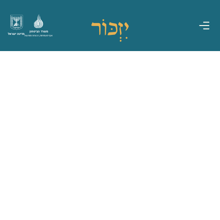
משרד הביטחון
מדינת ישראל
אגף משפחות, הנצחה ומורשת