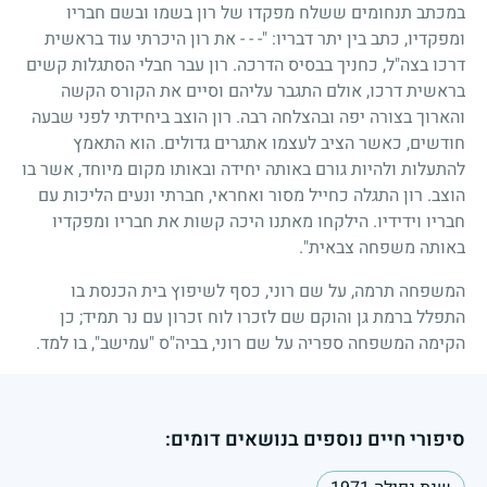
במכתב תנחומים ששלח מפקדו של רון בשמו ובשם חבריו
ומפקדיו, כתב בין יתר דבריו: "- - - את רון היכרתי עוד בראשית
דרכו בצה"ל, כחניך בבסיס הדרכה. רון עבר חבלי הסתגלות קשים
בראשית דרכו, אולם התגבר עליהם וסיים את הקורס הקשה
והארוך בצורה יפה ובהצלחה רבה. רון הוצב ביחידתי לפני שבעה
חודשים, כאשר הציב לעצמו אתגרים גדולים. הוא התאמץ
להתעלות ולהיות גורם באותה יחידה ובאותו מקום מיוחד, אשר בו
הוצב. רון התגלה כחייל מסור ואחראי, חברתי ונעים הליכות עם
חבריו וידידיו. הילקחו מאתנו היכה קשות את חבריו ומפקדיו
באותה משפחה צבאית".
המשפחה תרמה, על שם רוני, כסף לשיפוץ בית הכנסת בו
התפלל ברמת גן והוקם שם לזכרו לוח זכרון עם נר תמיד
;
כן
הקימה המשפחה ספריה על שם רוני, בביה"ס "עמישב", בו למד.
סיפורי חיים נוספים בנושאים דומים: