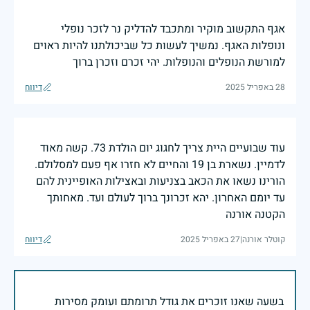
אגף התקשוב מוקיר ומתכבד להדליק נר לזכר נופלי
ונופלות האגף. נמשיך לעשות כל שביכולתנו להיות ראוים
למורשת הנופלים והנופלות. יהי זכרם וזכרן ברוך
28 באפריל 2025
דיווח
עוד שבועיים היית צריך לחגוג יום הולדת 73. קשה מאוד
לדמיין. נשארת בן 19 והחיים לא חזרו אף פעם למסלולם.
הורינו נשאו את הכאב בצניעות ובאצילות האופיינית להם
עד יומם האחרון. יהא זכרונך ברוך לעולם ועד. מאחותך
הקטנה אורנה
קוטלר אורנה
|
27 באפריל 2025
דיווח
בשעה שאנו זוכרים את גודל תרומתם ועומק מסירות