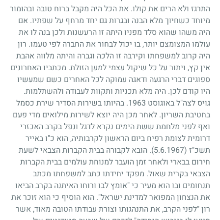
התרגז ולא הרים את קולו. את הכל היה מקבל ברוח טובה ובהומור
מיוחד כשחיוך מלא הבנה ובגרות גם יחד מרחף על שפתיו. אם
היה משהו שהוא סלד מפניו היתה זו הרעשנות ולכן בנה לו את
עולמו המצומצם יותר, בו יכול לבחור את החברה לפי טעמו. רון
היה קרוב למשפחתו וקירבה זו הלכה וגברה והיתה מלווה אהבת
אין קץ, ויתור על כל שיקול עצמי למען הזולת. מכתביו האחרונים
ספוגים דברי הרגעה ודאגה עמוקה לכל האחרים כשם שמעשיו
היו קודם לכן. היה מלא תכניות ותקוות לעבודה ולהשתלמות.
גויס לצה"ל באוגוסט
1963
. בהיותו בשירות הסדיר שירת כסמל
בחטיבת השריון. לאחר מכן היה יוצא לשירות מילואים מדי פעם
ואף לפני מלחמת ששת הימים נקרא לדגל ונפל בקרב האכזרי
דרומית לצומת רפיח ביום הראשון לקרבותיה, הוא כ"ו באייר
תשכ"ז
(5.6.1967)
. הובא לקבורה בבית הקברות הצבאי לשעת
חירום בבארי ולאחר זמן הועבר למנוחת עולמים בבית הקברות
הצבאי בקרית שאול. מפקד יחידתו כתב למשפחתו מכתב
תנחומים ובו הוא מעיר כי "אומץ לבו ורוחו האיתנה בקרב הביאו
את הנצחון המפואר למדינת ישראל". הוא הוסיף כי הוא זוכר את
רון "לפני הקרב, את התנהגותו וצורת עבודתו הטובה מאוד, אשר