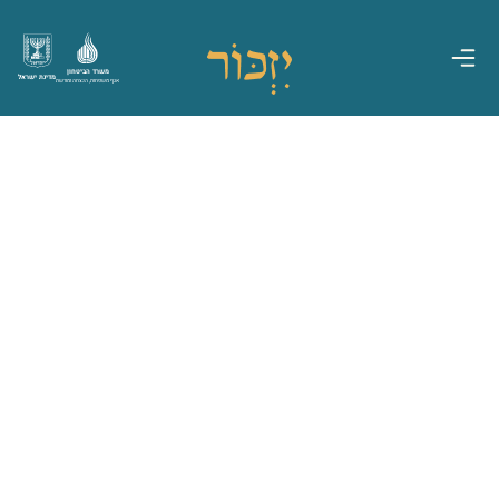
משרד הביטחון
מדינת ישראל
אגף משפחות, הנצחה ומורשת