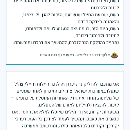
בשם, חיים שלמים שיכלו להיות, שבזכותם אנו ממשיכים
בשם, שבועת החייל שנשבענו, הזכות להגן על עצמנו,
בשם, היום הזה, בו מתעצם הגעגוע לשמם ולדמותם,
נתחייב בהדלקת הנר לזכרם, להמשיך את דרכם ומורשתם.
אלוף דדו בר כליפא - ראש אגף כוח האדם
אני מתכבד להדליק נר זיכרון זה לזכר חיילות וחיילי צה״ל
שנפלו במערכות ישראל. ציון יום הזיכרון לאחר שנתיים
של מלחמה, מחדד את גודל האחריות המוטלת על כתפינו –
משפחות יקרות, אין די מילים שיוכלו למלא את החסר. אנו
כואבים את כאבכן ונמשיך לעמוד לצידכן כל העת. דעו כי
יקירכן חקוקים בלב האומה כולה, ומורשתם ממשיכה