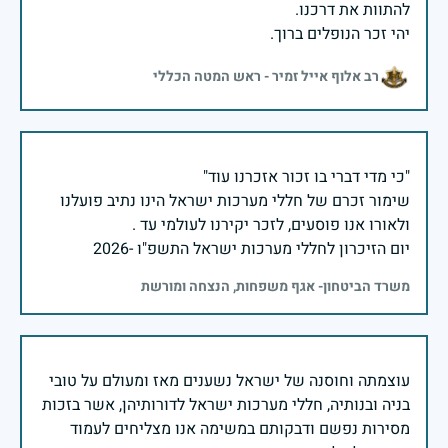
יהי זכר הנופלים ברוך.
רב אלוף אייל זמיר - ראש המטה הכללי
שימור זכרם של חללי מערכות ישראל הינו נתיב פועלנו
יום הזיכרון לחללי מערכות ישראל התשפ"ו -2026
משרד הביטחון- אגף משפחות, הנצחה ומורשת
עוצמתה וחוסנה של ישראל נשענים מאז ומעולם על טובי
בניה ובנותיה, חללי מערכות ישראל לדורותיהן, אשר בזכות
מסירות נפשם ודבקותם במשימה אנו מצליחים לעמוד