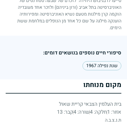
סייעו לו בגיבוש היחידה" לזכרם של שבעה סטודנטים של
האוניברסיטה בתל אביב (ורון ביניהם) ולזכר אחד מעובדיה
הוקמה קרן מילגות מטעם נשיא האוניברסיטה ומפירותיה
הוענקה מילגה על שם כל אחד מן הנופלים במלחמת ששת
הימים.
סיפורי חיים נוספים בנושאים דומים:
שנת נפילה 1967
מקום מנוחתו
בית העלמין הצבאי קריית שאול
אזור: 1
חלקה: 4
שורה: 4
קבר: 13
ת.נ.צ.ב.ה