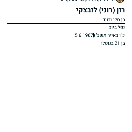
רון (רוני) לובצקי
בן סלי ודויד
נפל ביום
כ"ו באייר תשכ"ז
5.6.1967
בן 21 בנופלו