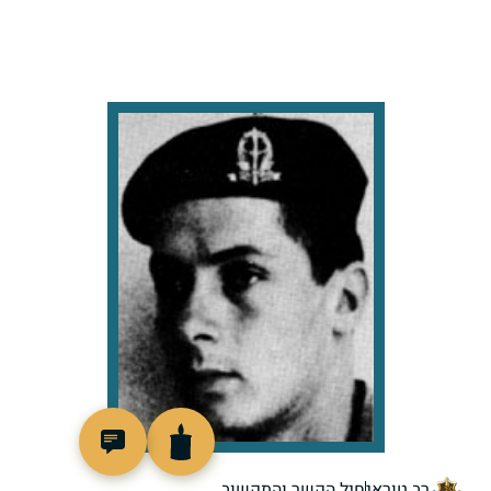
91204
רב טוראי
חיל הקשר והתקשוב