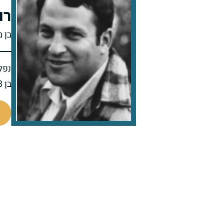
רו
בן מ
נפל 
בן 28 בנופלו
511106