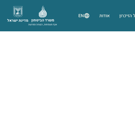
 הזיכרון
אודות
EN
משרד הביטחון
מדינת ישראל
אגף משפחות, הנצחה ומורשת