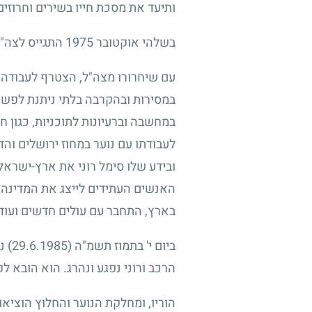
ותיעד את מסכת חייו בשירים וחרוזים
בשלהי אוקטובר
1975
התגייס לצה"ל
עם שיחרורו מצה"ל, הצטרף לעבודה 
במסירות ובהקרבה בלתי ניתנת לפשרות
במחשבה וברעיונות לתוכניות, כגון
לעבודתו עם נוער במחוז ירושלים והד
ובידע שלו סימל רוני את ארץ-ישראל 
האנשים העתידים לייצג את המדינה,
בארץ, התחבר עם עולים חדשים ועודד
ביום י' בתמוז תשמ"ה
(29.6.1985)
נפ
הרכב ורוני נפגע ונהרג. הוא הובא ל
הוריו, ומחלקת הנוער והחלוץ הוציאו 