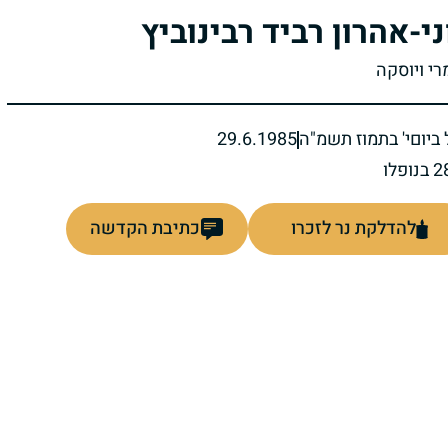
ני-אהרון רביד רבינוביץ
רי ויוסקה
ביום
י' בתמוז תשמ"ה
29.6.1985
להדלקת נר לזכרו
כתיבת הקדשה