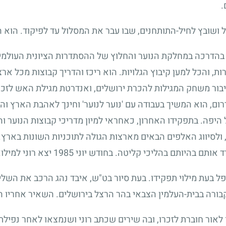
.
 ושובץ לחיל-התותחנים, שבו עבר את המסלול עד לפיקוד. הוא ה
בהדרכה במחלקת הנוער והחלוץ של ההסתדרות הציונית העולמית
, והכל למען קיבוץ הגלויות. הוא ריכז והדריך קבוצות מכל ארצו
 חיבור משחק המגילות להכרת ירושלים, ואנדרטת מגילת האש לזכ
רום, הוא המשיך בעבודה עם 'נוער לנוער' וחינך לאהבת הארץ והמ
היפה. בתפקידו האחרון, כאחראי למיון מדריכי קבוצות הנוער וה
 ולסיווג האלפים הבאים מארצות הגולה לתוכניות השונות באר
 אותם בהיותם בהליכי קליטה. בחודש יוני
1985
יצא רוני למילו
ל בעת מילוי תפקידו. בעת סיור בט"ש, איבד נהג הרכב את השל
קבורה בבית-העלמין הצבאי בהר הרצל בירושלים. השאיר אחריו הור
לאור חוברת לזכרו, ובה שירים שכתב רוני ושנמצאו לאחר נפילתו. 