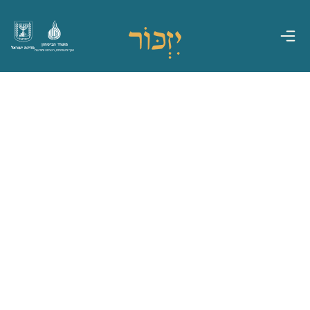
משרד הביטחון
מדינת ישראל
אגף משפחות, הנצחה ומורשת