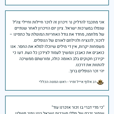
אני מתכבד להדליק נר זיכרון זה לזכר חיילות וחיילי צה״ל
שנפלו במערכות ישראל. ציון יום הזיכרון לאחר שנתיים
של מלחמה, מחדד את גודל האחריות המוטלת על כתפינו –
משפחות יקרות, אין די מילים שיוכלו למלא את החסר. אנו
כואבים את כאבכן ונמשיך לעמוד לצידכן כל העת. דעו כי
יקירכן חקוקים בלב האומה כולה, ומורשתם ממשיכה
יהי זכר הנופלים ברוך.
רב אלוף אייל זמיר - ראש המטה הכללי
שימור זכרם של חללי מערכות ישראל הינו נתיב פועלנו