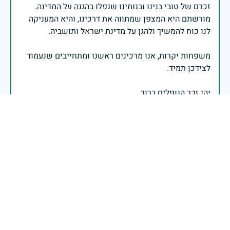
זכרם של טובי בנינו ובנותינו שנפלו בהגנה על המדינה.
מורשתם היא המצפן שמתווה את דרכינו, והיא המעניקה
משפחות יקרות, אנו מרכינים ראשנו ומתחייבים שנעמוד
יהי זכר הנופלים ברוך.
רב אלוף אייל זמיר - ראש המטה הכללי
בשעה שאנו זוכרים את גודל תרומתם ועומק מסירות
נפשם של טובי בנינו ובנותינו, נופלי מערכות ישראל
לדורותיהן, ממשיכים צה"ל וכוחות הביטחון במימוש
המשימה למענה לחמו ועבורה נפלו: הכרעת אויבינו מדרום,
מצפון, ביהודה ובשומרון, וגם בזירות רחוקות יותר. בהערכה
רבה ובגאווה אדירה אנו מרכינים ראש בפני הנופלים