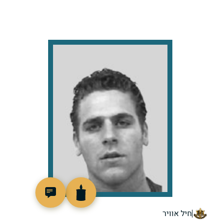
515877
חיל אוויר