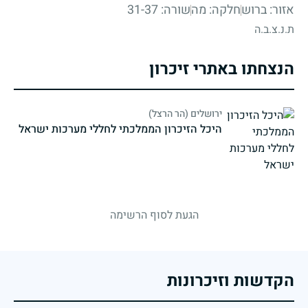
אזור: ברוש
חלקה: מה
שורה: 31-37
ת.נ.צ.ב.ה
הנצחתו באתרי זיכרון
ירושלים (הר הרצל)
היכל הזיכרון הממלכתי לחללי מערכות ישראל
strings.fallen.memorialSubtitle
הגעת לסוף הרשימה
הקדשות וזיכרונות