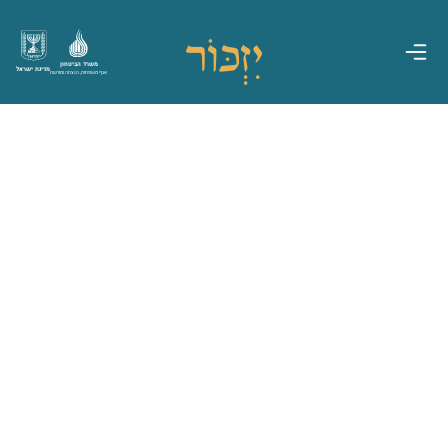
משרד הביטחון
מדינת ישראל
אגף משפחות, הנצחה ומורשת