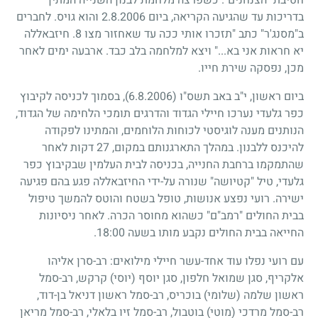
בדריכות עד שהגיעה הקריאה, ביום 2.8.2006 והוא גויס. לחברים
ב"מסנג'ר" כתב "תזכרו אותי ככה עד שאחזור מצו 8. חיזבאללה
יא חראות אני בא..." ויצא למלחמה בלב כבד. ארבעה ימים לאחר
מכן, נפסקה שירת חייו.
ביום ראשון, י"ב באב תשס"ו
(6.8.2006)
, בסמוך לכניסה לקיבוץ
כפר גלעדי נערכו חיילי הגדוד והדרגים תומכי הלחימה של הגדוד,
הנותנים מענה לוגיסטי לכוחות הלוחמים, והמתינו לפקודה
להיכנס ללבנון. במהלך התארגנותם במקום, 27 דקות לאחר
שהתמקמו ברחבת החנייה, בכניסה לבית העלמין שבקיבוץ כפר
גלעדי, טיל "קטיושה" שנורה על-ידי החיזבאללה פגע בהם פגיעה
ישירה. רועי נפצע אנושות, טופל בשטח והוטס להמשך טיפול
בבית החולים "רמב"ם" כשהוא מחוסר הכרה. לאחר ניסיונות
החייאה בבית החולים נקבע מותו בשעה 18:00.
עם רועי נפלו עוד אחד-עשר חיילי מילואים: רב-סרן אליהו
אלקריף, סגן שמואל חלפון, סגן יוסף (יוסי) קרקש, רב-סמל
ראשון שלמה (שלומי) בוכריס, רב-סמל ראשון דניאל בן-דוד,
רב-סמל מרדכי (מוטי) בוטבול, רב-סמל זיו בלאלי, רב-סמל מריאן