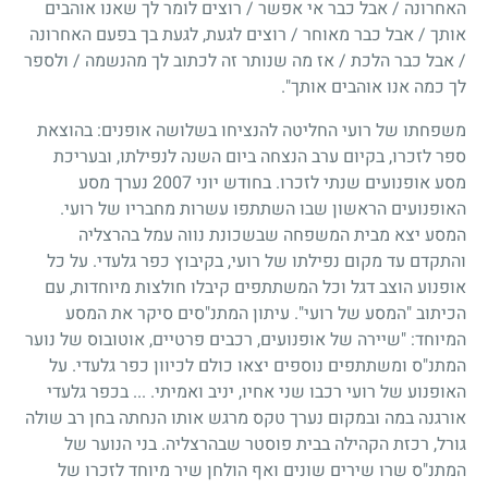
האחרונה / אבל כבר אי אפשר / רוצים לומר לך שאנו אוהבים
אותך / אבל כבר מאוחר / רוצים לגעת, לגעת בך בפעם האחרונה
/ אבל כבר הלכת / אז מה שנותר זה לכתוב לך מהנשמה / ולספר
לך כמה אנו אוהבים אותך".
משפחתו של רועי החליטה להנציחו בשלושה אופנים: בהוצאת
ספר לזכרו, בקיום ערב הנצחה ביום השנה לנפילתו, ובעריכת
מסע אופנועים שנתי לזכרו. בחודש יוני 2007 נערך מסע
האופנועים הראשון שבו השתתפו עשרות מחבריו של רועי.
המסע יצא מבית המשפחה שבשכונת נווה עמל בהרצליה
והתקדם עד מקום נפילתו של רועי, בקיבוץ כפר גלעדי. על כל
אופנוע הוצב דגל וכל המשתתפים קיבלו חולצות מיוחדות, עם
הכיתוב "המסע של רועי". עיתון המתנ"סים סיקר את המסע
המיוחד: "שיירה של אופנועים, רכבים פרטיים, אוטובוס של נוער
המתנ"ס ומשתתפים נוספים יצאו כולם לכיוון כפר גלעדי. על
האופנוע של רועי רכבו שני אחיו, יניב ואמיתי. ... בכפר גלעדי
אורגנה במה ובמקום נערך טקס מרגש אותו הנחתה בחן רב שולה
גורל, רכזת הקהילה בבית פוסטר שבהרצליה. בני הנוער של
המתנ"ס שרו שירים שונים ואף הולחן שיר מיוחד לזכרו של