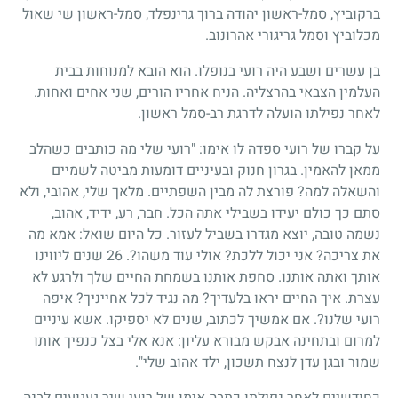
ברקוביץ, סמל-ראשון יהודה ברוך גרינפלד, סמל-ראשון שי שאול
מכלוביץ וסמל גריגורי אהרונוב.
בן עשרים ושבע היה רועי בנופלו. הוא הובא למנוחות בבית
העלמין הצבאי בהרצליה. הניח אחריו הורים, שני אחים ואחות.
לאחר נפילתו הועלה לדרגת רב-סמל ראשון.
על קברו של רועי ספדה לו אימו: "רועי שלי מה כותבים כשהלב
ממאן להאמין. בגרון חנוק ובעיניים דומעות מביטה לשמיים
והשאלה למה? פורצת לה מבין השפתיים. מלאך שלי, אהובי, ולא
סתם כך כולם יעידו בשבילי אתה הכל. חבר, רע, ידיד, אהוב,
נשמה טובה, יוצא מגדרו בשביל לעזור. כל היום שואל: אמא מה
את צריכה? אני יכול ללכת? אולי עוד משהו?. 26 שנים ליווינו
אותך ואתה אותנו. סחפת אותנו בשמחת החיים שלך ולרגע לא
עצרת. איך החיים יראו בלעדיך? מה נגיד לכל אחייניך? איפה
רועי שלנו?. אם אמשיך לכתוב, שנים לא יספיקו. אשא עיניים
למרום ובתחינה אבקש מבורא עליון: אנא אלי בצל כנפיך אותו
שמור ובגן עדן לנצח תשכון, ילד אהוב שלי".
כחודשיים לאחר נפילתו כתבה אימו של רועי שיר געגועים לבנה,