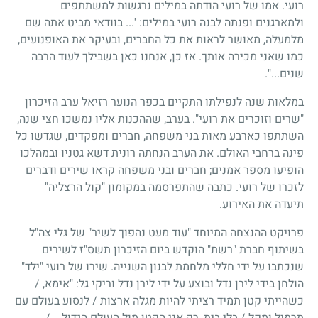
רועי. אמו של רועי הודתה במילים נרגשות למשתתפים
ולמארגנים ופנתה לבנה רועי במילים: '... בוודאי מביט אתה שם
מלמעלה, מאושר לראות את כל החברים, ובעיקר את האופנועים,
כמו שאני מכירה אותך. אז כן, אנחנו כאן בשבילך לעוד הרבה
שנים...".
במלאות שנה לנפילתו התקיים בכפר הנוער רזיאל ערב הזיכרון
"שרים וזוכרים את רועי". בערב, שההכנות אליו נמשכו חצי שנה,
השתתפו כארבע מאות בני משפחה, חברים ומפקדים, שגדשו כל
פינה ברחבי האולם. את הערב הנחתה רונית דשא גטניו ובמהלכו
הופיעו מספר אמנים; חברים ובני משפחה קראו שירים ודברים
לזכרו של רועי. כתבה שהתפרסמה במקומון "קול הרצליה"
תיעדה את האירוע.
פרויקט ההנצחה המיוחד "עוד מעט נהפוך לשיר" של גלי צה"ל
בשיתוף חברת "רשת" הוקדש ביום הזיכרון תשס"ז לשירים
שנכתבו על ידי חללי מלחמת לבנון השנייה. שירו של רועי "ילד"
הולחן בידי לירן נדל ובוצע על ידי לירן נדל וריקי גל: "אימא, /
כשהייתי קטן תמיד רציתי להיות מגלה ארצות / לנסוע בעולם עם
תרמיל ומקל / בלי בית, רק אני הקטן מול העולם הגדול... /