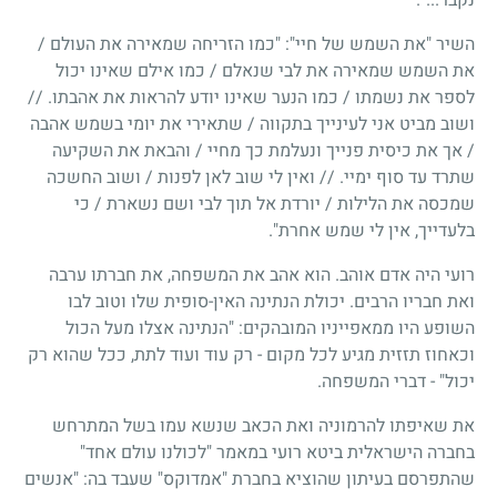
השיר "את השמש של חיי": "כמו הזריחה שמאירה את העולם /
את השמש שמאירה את לבי שנאלם / כמו אילם שאינו יכול
לספר את נשמתו / כמו הנער שאינו יודע להראות את אהבתו. //
ושוב מביט אני לעינייך בתקווה / שתאירי את יומי בשמש אהבה
/ אך את כיסית פנייך ונעלמת כך מחיי / והבאת את השקיעה
שתרד עד סוף ימיי. // ואין לי שוב לאן לפנות / ושוב החשכה
שמכסה את הלילות / יורדת אל תוך לבי ושם נשארת / כי
בלעדייך, אין לי שמש אחרת".
רועי היה אדם אוהב. הוא אהב את המשפחה, את חברתו ערבה
ואת חבריו הרבים. יכולת הנתינה האין-סופית שלו וטוב לבו
השופע היו ממאפייניו המובהקים: "הנתינה אצלו מעל הכול
וכאחוז תזזית מגיע לכל מקום - רק עוד ועוד לתת, ככל שהוא רק
יכול" - דברי המשפחה.
את שאיפתו להרמוניה ואת הכאב שנשא עמו בשל המתרחש
בחברה הישראלית ביטא רועי במאמר "לכולנו עולם אחד"
שהתפרסם בעיתון שהוציא בחברת "אמדוקס" שעבד בה: "אנשים