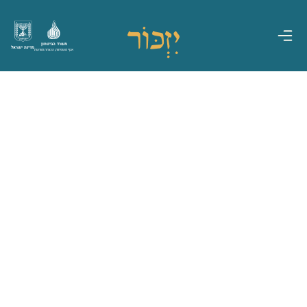
משרד הביטחון
מדינת ישראל
אגף משפחות, הנצחה ומורשת