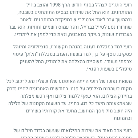
רועי התגייס לצה"ל בסוף חודש מרץ 1998 והוצב בחיל
התותחנים. הוא החל את שירותו בבסיס התותחנים בשבטה,
ובהמשך עבר לאגד ארטילרי שבמפקדת התותחנים. לאחר
שחרורו נסע לטייל בברזיל, וחזר עמוס רשמים וחוויות. הוא עבד
בעבודות שונות, בעיקר כמאבטח, וזאת כדי לממן את לימודיו.
רועי למד במכללת רעננה במגמת תקשורת, סוציולוגיה ומינהל
עסקים. נוסף על כך, למד בשעות הערב במכללת "תלתן" עיסוי
צרפתי ושוודי. משסיים בהצלחה את לימודיו, החל להעניק
טיפולים בשעות הפנאי.
משאת נפשו של רועי הייתה האופנוע שלו שעליו נהג לרכוב לכל
מקום כשהרוח מצליפה על פניו. בחודשים האחרונים לחייו נדבק
בחיידק הצילום. הוא שאף ללמוד צילום ואף רכש מצלמה
שבאמצעותה תיעד כל רגע בחייו. עד השעות הקטנות של הלילה
היה יושב מול מסך המחשב, מתעד את קורותיו בשירים
ובתמונות.
רועי אהב מאוד את שירות המילואים שעשה בגדוד חיר"ם של
חטיבת "הצנחנים". כשפרצה מלחמת לבנון השנייה המתין