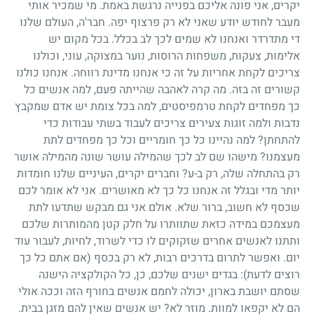
יקרים, אני פונה אליכם בפנייה נרגשת באמת. מי שמכיר אותי
מעבר לחודש יודע שאני לא רק פרצוף יפה. חבר'ה, העולם שלנו
די מתדרדר ואנחנו לא שמים לכך לב בכלל. בכל מקום יש
אלימות, צעקות, משפחות הרוסות, נוער במצוקה, עוני, וכולנו
צריכים לקחת אחריות על זה כי אנחנו מדינת רווחה. אנחנו כולנו
קשורים זה בזה. מה קרה לאהבה שהייתה פעם, למה אנשים כל
כך מפחדים לקחת טרמפיסטים, למה בכל צומת יש אדם שמקבץ
נדבות ולמה זוגות צעירים צריכים לעבוד בשתי עבודות כדי
להתחתן? למה נהיינו כל כך חומריים וכל כך מפחדים לתת
מעצמנו? מישהו שם לב לכך שהמילה עושר שונה מהמילה אושר
רק בהתחלה שלה, רק ב-ע? וחברים יקרים, העיניים שלנו חומדות
יותר מדי ובגלל זה אנחנו כל כך לא מאושרים. אני לא אומר לכם
שכסף לא חשוב, ברור שלא. אולם אני גם מבקש שתדעו לתת
מעצמכם במידה כזאת שתוותרו על חלק קטן מהמותרות שלכם
ותתנו לאנשים אחרים שזקוקים לו כדי לשרוד, לחיות, לעבור עוד
יום. ואפשר לתרום בדרכים רבות, לא רק בכסף (אם אתם כל כך
רוצים לדעת): בגדים ישנים שלכם, כן, כל הקולקציה הישנה
שסתם יושבת בארון, יכולה לחמם אנשים בחורף הזה וככה אולי
הם לא יקפאו למוות. מוזר לא? יש אנשים שאין להם מזגן בבית.