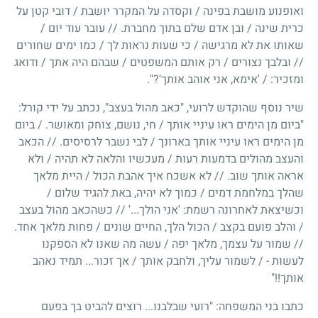
ואופנוע מושבת בפינה / וקסדה על המקרר יושבת / דובי קטן על
כרית שינה / ובן אדם שלם בתוך מחברת. // עובר עוד יום /
שאותו את לא מרגישה / כי שעות נראות לך / כמו ימים שחורים
// ובלבך נצורים / רק אותם המשפטים / שבהם היה אתך / ודואג
ומזכיר: / 'אימא, אני אוהב אותך'?".
שיר נוסף שהוקדש לרועי, "כאב מהול בעצב", נכתב על ידי קורל:
"ביום מן הימים ראו עיניי אותך / חי, נושם, צוחק ומאושר. / ביום
מן הימים ראו עיניי אותך בארונך / לבי נשבר לרסיסים. // הכאב
והעצב מהולים בדמעות רעות / מעכשיו והלאה לא תהיה / ולא
אראה אותך שוב. // לא אשכח איך אהבת הכול / היית מלאך
שהלך במלחמת דמים / כמוך לא יהיה, באת להגיד שלום /
וכשיצאת לאחרונה רשמת: 'אני הולך...' // כשהכאב מהול בעצב
/ והלב פועם בקצב / הכול הלך, החיים שונים / פחות מלאך אחד.
// שמור על עצמך, מלאך יפה / עשה מה שאנו לא הספקנו
לעשות - / לשמור עליך, ולחבק אותך / אך זכור... תמיד נאהב
אותך!!"
כתבו בני המשפחה: "רועי שבלבנו... רוצים להביט בך בפעם