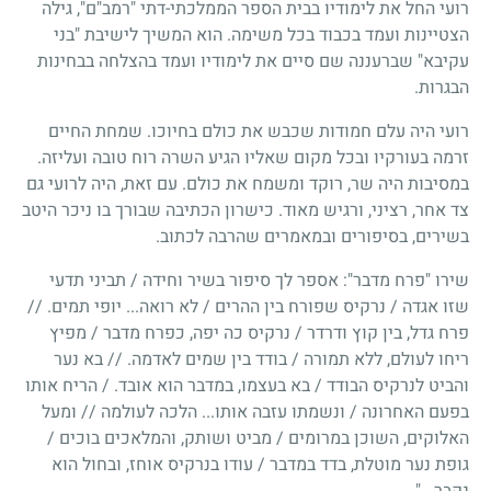
רועי החל את לימודיו בבית הספר הממלכתי-דתי "רמב"ם", גילה
הצטיינות ועמד בכבוד בכל משימה. הוא המשיך לישיבת "בני
עקיבא" שברעננה שם סיים את לימודיו ועמד בהצלחה בבחינות
הבגרות.
רועי היה עלם חמודות שכבש את כולם בחיוכו. שמחת החיים
זרמה בעורקיו ובכל מקום שאליו הגיע השרה רוח טובה ועליזה.
במסיבות היה שר, רוקד ומשמח את כולם. עם זאת, היה לרועי גם
צד אחר, רציני, ורגיש מאוד. כישרון הכתיבה שבורך בו ניכר היטב
בשירים, בסיפורים ובמאמרים שהרבה לכתוב.
שירו "פרח מדבר": אספר לך סיפור בשיר וחידה / תביני תדעי
שזו אגדה / נרקיס שפורח בין ההרים / לא רואה... יופי תמים. //
פרח גדל, בין קוץ ודרדר / נרקיס כה יפה, כפרח מדבר / מפיץ
ריחו לעולם, ללא תמורה / בודד בין שמים לאדמה. // בא נער
והביט לנרקיס הבודד / בא בעצמו, במדבר הוא אובד. / הריח אותו
בפעם האחרונה / ונשמתו עזבה אותו... הלכה לעולמה // ומעל
האלוקים, השוכן במרומים / מביט ושותק, והמלאכים בוכים /
גופת נער מוטלת, בדד במדבר / עודו בנרקיס אוחז, ובחול הוא
נקבר...".