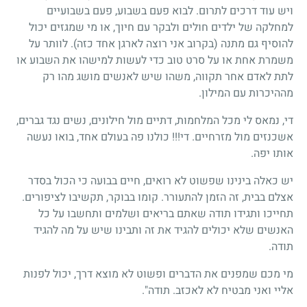
ויש עוד דרכים לתרום. לבוא פעם בשבוע, פעם בשבועיים
למחלקה של ילדים חולים ולבקר עם חיוך, או מי שמגזים יכול
להוסיף גם מתנה (בקרוב אני רוצה לארגן אחד כזה). לוותר על
משמרת אחת או על סרט טוב כדי לעשות למישהו את השבוע או
לתת לאדם אחר תקווה, משהו שיש לאנשים מושג מהו רק
מההיכרות עם המילון.
די, נמאס לי מכל המלחמות, דתיים מול חילונים, נשים נגד גברים,
אשכנזים מול מזרחיים. די!!! כולנו פה בעולם אחד, בואו נעשה
אותו יפה.
יש כאלה בינינו שפשוט לא רואים, חיים בבועה כי הכול בסדר
אצלם בבית, זה הזמן להתעורר. קומו בבוקר, תקשיבו לציפורים.
תחייכו ותגידו תודה שאתם בריאים ושלמים ותחשבו על כל
האנשים שלא יכולים להגיד את זה ותבינו שיש על מה להגיד
תודה.
מי מכם שמפנים את הדברים ופשוט לא מוצא דרך, יכול לפנות
אליי ואני מבטיח לא לאכזב. תודה".