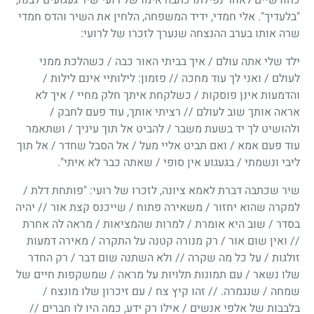
"בלעדיך". אלי חמדי, ידיד המשפחה, הלחין את השיר והדס חמדי
שרה אותו בערב ההנצחה שנערך לזכרו של לרועי:
ילד שלי אתה עולם / איך בביתי האור כבה / כשהלכת ממני
לעולם / ואני לך עוד מחכה // פזמון: לילותיי אינם לילות /
והדמעות אינן פוסקות / כשלקחת איתך חלק מחיי / איך לא
אראה אותך שוב לעולם // רציתי אותך, עוד פעם לחבק /
ולהושיט לך יד בשעת משבר / להביט אל תוך עיניך / ושתאמר
עוד פעם אמא / ואם תביט אליי מעל / אל הסבל שחדר / אל תוך
ליבי ונשמתי / בגעגוע אין סופי / שאתה כבר לא איתי".
שיר שכתבה דברת לאמא ציונה, לזכרו של רועי: "פותחת דלת /
למקרה שהוא יחזור / משאירה פתוח / שייכנס קצת אור // יהיה
בסדר / שוב היא אומרת / למרות שהמציאות / מראה לה אחרת
// ואין שום אור / רק מנורה קטנה על התקרה / מאירה דמעות
זולגות / על כל מה שקרה // ולא השתנה שום דבר / רק החדר
שלו נשאר / עם תמונות תלויות על מראה / שמשקפות חיים של
שמחה / שנגמרה. // זהו קיץ צח / עם זיכרון שלו מונצח /
בלבבות של אלפי אנשים / אילו רק ידע, כמה היו לו חברים //