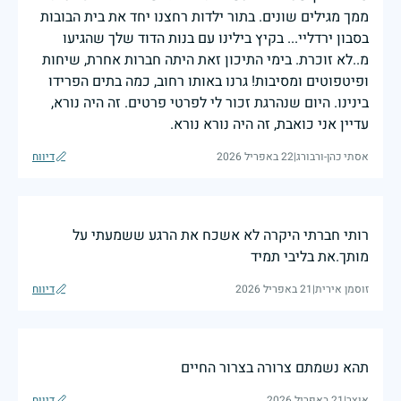
ממך מגילים שונים. בתור ילדות רחצנו יחד את בית הבובות
בסבון ירדליי... בקיץ בילינו עם בנות הדוד שלך שהגיעו
מ..לא זוכרת. בימי התיכון זאת היתה חברות אחרת, שיחות
ופיטפוטים ומסיבות! גרנו באותו רחוב, כמה בתים הפרידו
בינינו. היום שנהרגת זכור לי לפרטי פרטים. זה היה נורא,
עדיין אני כואבת, זה היה נורא נורא.
אסתי כהן-ורבורג
|
22 באפריל 2026
דיווח
רותי חברתי היקרה לא אשכח את הרגע ששמעתי על
מותך.את בליבי תמיד
זוסמן אירית
|
21 באפריל 2026
דיווח
תהא נשמתם צרורה בצרור החיים
אוצר
|
21 באפריל 2026
דיווח