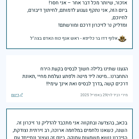
ביום הזה, אני נתקף געגוע לדמותם, לחיתוך דיבורם,
ומדליק נר לזיכרון דרכם ומורשתם!
אלוף דדו בר כליפא - ראש אגף כוח האדם בצה"ל
הגענו שתינו בלילה חשוך לבסיס בקעת הירח
התחברנו...מיטה ליד מיטה ולפתע נעלמת מחיי ,תאונת
דרכים קשה ,בדרך לבסיס ואת אינך עימי!!
מירי רביד לוי
|
29 באפריל 2025
דיווח
בכאב, בהצדעה ובתקווה אני מתכבד להדליק נר זיכרון זה.
השנה, כשאנו נלחמים במלחמה ארוכה, רב זירתית וצודקת,
הזיכרון נושא משמעות עמוקה. ביום זה נעצור ונתייחד עם