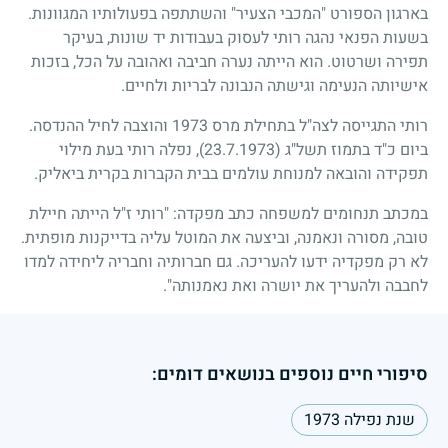
בארגון הספורט "המכבי הצעיר" והשתתפה בפעולותיו המגוונות.
בשעות הפנאי נהגה רותי לעסוק בעבודות יד שונות, בעיקר
תפירה ושרטוט. הוא הייתה נערה חביבה ואהובה על הכל, בזכות
אישיותה הנעימה וגישתה הנבונה לבריות ולחיים.
רותי התגייסה לצה"ל בתחילת מרס
1973
והוצבה לחיל ההנדסה.
ביום כ"ד בתמוז תשל"ג
(23.7.1973)
, נפלה רותי בעת מילוי
תפקידה והובאה למנוחת עולמים בבית הקברות בקרית ביאליק.
במכתב תנחומים למשפחה כתב מפקדה: "רותי ז"ל הייתה חיילת
טובה, מסורה ונאמנה, וביצעה את המוטל עליה בדייקנות מופתית.
לא רק מפקדיה ידעו להעריכה. גם חברותיה וחבריה ליחידה למדו
לחבבה ולהעריך את יושרה ואת נאמנותה".
סיפורי חיים נוספים בנושאים דומים:
שנת נפילה 1973