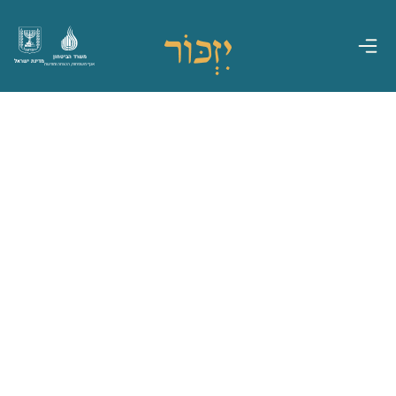
משרד הביטחון
מדינת ישראל
אגף משפחות, הנצחה ומורשת