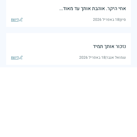
אחי היקר. אוהבת אותך עד מאוד...
סיון
|
18 באפריל 2026
דיווח
נזכור אותך תמיד
שמואל אגבר
|
18 באפריל 2026
דיווח
אחי הגדול, באת לבקר אותי הלילה בחלום.... מתגעגעת
אחותך
|
16 באפריל 2026
דיווח
יהי זכרו ברוך ת.נ.צ.ב.ה
30 באפריל 2025
דיווח