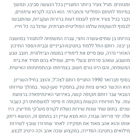
ומגוונים. מגיל צעיר ביותר התעניין בכל הנעשה סביבו, ונמשך
במיוחד לתחום הפוליטי והחברתי. הוא הרבה לקרוא עיתונים,
וכבר בגיל צעיר אימץ לעצמו דעות ברורות ועקביות, שהתגבשו
לבסוף להשקפת עולמו הפוליטית-חברתית, שדגל בה כל חייו.
בהיותו בן שתים-עשרה וחצי, עברה המשפחה להתגורר במושבה
גן יבנה. רותם החל ללמוד בחטיבת-הביניים ובבית-הספר התיכון
האזורי גדרה, שם סיים את לימודיו במגמה הביולוגית. חובב טבע
מושבע, שאהב פרחים ובעלי חיים, שמילא בהם תמיד את בית
המשפחה, והם היוו גורם חשוב בצמיחתו ובהתפתחותו האישית.
בסוף פברואר
1990
התגייס רותם לצה"ל, והוצב בחיל-השריון.
הוא הוכשר כאיש צוות טנק, בתפקיד טען-קשר. במהלך שירותו
הצבאי עבר רותם תקופה קשה, באירועי האינתיפאדה ברצועת
עזה. על חוויותיו הקשות בתקופה זו סיפר למשפחתו רק כעבור
שנים. בתום שתי שנות שירות נשלח לקורס מש"קי מודיעין. היו
אלה ימי פריחה עבורו, הוא מצא עניין רב בתחום זה, הנושא ריתק
אותו והוא אהב מאוד את תפקידו. לאחר שחרורו שובץ לשירות
מילואים בחטיבה הסדירה, במקצוע שכה אהב וכה היטיב לבצע.