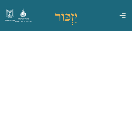
משרד הביטחון
מדינת ישראל
אגף משפחות, הנצחה ומורשת