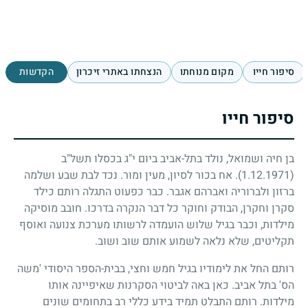
סיפור חייו
מקום מנוחתו
הנצחתו באתרי זיכרון
הקדשות
סיפור חייו
בן חיה ושמואל, נולד בתל-אביב ביום י"ג בכסלו תשל"ב
(1.12.1971)
. אח בכור לסיון, מעין ומור. נכד לבת שבע ושלמה
ברזון ולברוריה ואברהם אגבר. כבר כפעוט התגלה רותם כילד
סקרן וחקרן, הבודק וחוקר כל דבר הנקרה בדרכו. חובב מוסיקה
מילדות, וכבר בגיל שלוש הועמדה לרשותו מערכת צנועה ואוסף
תקליטים, שלא נלאה לשמוע אותם שוב ושוב.
רותם החל את לימודיו בגיל חמש וחצי, בבית-הספר היסודי 'משה
הס' בתל אביב. כאן באה לביטוי הסקרנות שאיפיינה אותו
מילדות. רותם התבלט תמיד בידע כללי רב בתחומים שונים