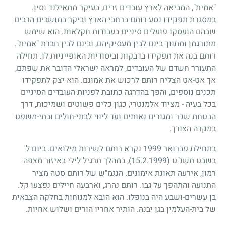
"אמית", המביאה לארץ עובדים זרים, בעיקר מתאילנד וסין.
במסגרת תפקידו נסע רותם ברחבי הארץ וביקר במושבים הרבים
שבהם הועסקו פועלים סיניים בעבודות חקלאות. הוא שימש
מתורגמן ומתווך בינם לבין מעסיקיהם, ובינם לבין חברת "אמית".
רותם בנה את תפקידו בדבקות וביסודיות האופייניות לו. תחילה
התעורר חשדם של העובדים, למראה ישראלי הדובר את שפתם,
אך אט-אט הצליח רותם לרכוש את אמונם. הוא יצק לתפקידו
תכנים נוספים, והפך בהדרגה כתובת לפניות העובדים הסיניים
בכל בעיה - מציוד אלמנטרי, כגון כלים פשוטים ושמיכות, דרך
הבטחת שכר ומגורים נאותים ועד ליווי לבתי-חולים ובתי-משפט
במקרה הצורך.
בתחילת פברואר
1999
נקרא רותם לשירות מילואים. ביום ל'
בשבט תשנ"ט
(15.2.1999)
, במהלך תרגיל לילי באיזור מצפה
רמון, אירעה תאונת אימונים. הנגמ"ש של רותם סטה מציר
התנועה והתהפך על גבו. רותם נהרג, וארבעה חיילים נפצעו קל.
בן עשרים-ושבע היה בנופלו. הוא הובא למנוחות בחלקה הצבאית
של בית-העלמין בגן יבנה. הותיר אחריו הורים ושלוש אחיות.