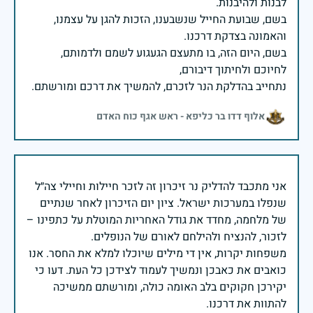
בשם, שבועת החייל שנשבענו, הזכות להגן על עצמנו,
בשם, היום הזה, בו מתעצם הגעגוע לשמם ולדמותם,
נתחייב בהדלקת הנר לזכרם, להמשיך את דרכם ומורשתם.
אלוף דדו בר כליפא - ראש אגף כוח האדם
אני מתכבד להדליק נר זיכרון זה לזכר חיילות וחיילי צה״ל
שנפלו במערכות ישראל. ציון יום הזיכרון לאחר שנתיים
של מלחמה, מחדד את גודל האחריות המוטלת על כתפינו –
משפחות יקרות, אין די מילים שיוכלו למלא את החסר. אנו
כואבים את כאבכן ונמשיך לעמוד לצידכן כל העת. דעו כי
יקירכן חקוקים בלב האומה כולה, ומורשתם ממשיכה