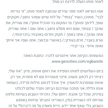
לאחר מותו הועלה לדרגת רב-סמל.
אמו הוציאה לאור ספר שירים שכתבה לאחר מותו, "זר נוריות
לבני". מתוכו, השיר "בגופי": על לוח שיש שמהר נחצב
/
חקוקים
שמך, לידתך ומותך
/
צר המקום בני מהכיל אותך
/
את שהיית, את
שהנך./ ובגופי, שגם הוא מסלע נחצב,/ אתה שם./ אתה שהיית,
אתה שהנך,/ אתה באמך./ חקוק וחרוט באהבתי, בזכרונותי,/
שרוג באברי, זורם בעורקי,/ באושרי ובכאבי, אתה שם
/
אני איתך
ואתה איתי - בני יקירי.
המשפחה הקימה אתר אינטרנט לזכרו. כתובת האתר:
.
www.geocities.com/egbarsite
ביום השלושים למותו הספידה את רותם אחותו, סיון: "אח שלי,
רציתי רק לכתוב משהו, אינני משוררת וגם לא סופרת, אני רק
אחות שמסרבת להאמין. איך אוכל לכתוב מילות פרידה, כשמאז
אותו הלילה אני מחכה שתיכנס הביתה ותגיד שלום לכולנו
בסינית, שכל כך אהבת. רותם שלי, נזכרתי השבוע בשיחת טלפון
שהיתה לנו כשהיית בסין, כשהיינו 'גונבים' שיחות באמצע
השבוע, בלי שאף אחד יידע. היית מאמין על מה דיברנו!? על זה