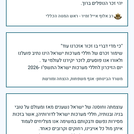
יהי זכר הנופלים ברוך.
רב אלוף אייל זמיר - ראש המטה הכללי
שימור זכרם של חללי מערכות ישראל הינו נתיב פועלנו
יום הזיכרון לחללי מערכות ישראל התשפ"ו -2026
משרד הביטחון- אגף משפחות, הנצחה ומורשת
עוצמתה וחוסנה של ישראל נשענים מאז ומעולם על טובי
בניה ובנותיה, חללי מערכות ישראל לדורותיהן, אשר בזכות
מסירות נפשם ודבקותם במשימה אנו מצליחים לעמוד