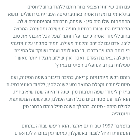
עם תום שירותו הצבאי בחר רותם ללמוד בחוג ליחסים
בינלאומיים ומזרח אסיה באוניברסיטה העברית בירושלים. נושא
ההתמחות שלו היה סין - שפתה, תרבותה וההיסטוריה שלה.
הלימודים היו עבורו בבחינת חוויה מעשירה ומסעירה. המרצה
בחוג ללימודי אסיה כתבה על רותם: "מעל הכל אהבתי את טוב
ליבו. אדם עם לב זהב ותלמיד מעולה. תמיד סמכתי עליו וידעתי
כי רותם ממשיך בדרכו, כי הוא לומד ועובד ושוקד על הסינית
ומשלבה באהבת האדם. ואכן - אין שילוב מוצלח יותר מאשר
פעילותו בקרב הפועלים הסיניים בארץ".
רותם רכש מיומנויות קריאה, כתיבה ודיבור בשפה הסינית, ועם
סיום לימודיו וקבלת התואר נסע לשנה לסין, ללמוד באוניברסיטת
בייג'ין לימודי שפה ותרבות סין. שנה זו היתה שנת שיא בחייו.
הוא למד עם סטודנטים מכל רחבי העולם, כשהשפה המשותפת
לכולם היתה - סינית. במהלך השנה טייל רותם ברחבי סין
ומונגוליה.
בדצמבר
1997
שב רותם ארצה. הוא חיפש עבודה בתחום
התמחותו והחל לעבוד באשקלון, כמתורגמן בחברה לכח-אדם