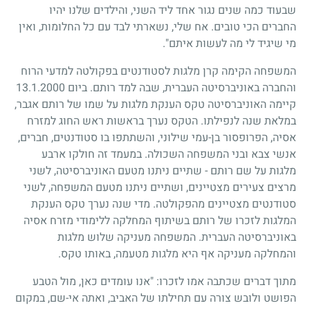
שבעוד כמה שנים נגור אחד ליד השני, והילדים שלנו יהיו
החברים הכי טובים. אח שלי, נשארתי לבד עם כל החלומות, ואין
מי שיגיד לי מה לעשות איתם".
המשפחה הקימה קרן מלגות לסטודנטים בפקולטה למדעי הרוח
והחברה באוניברסיטה העברית, שבה למד רותם. ביום
13.1.2000
קיימה האוניברסיטה טקס הענקת מלגות על שמו של רותם אגבר,
במלאת שנה לנפילתו. הטקס נערך בראשות ראש החוג למזרח
אסיה, הפרופסור בן-עמי שילוני, והשתתפו בו סטודנטים, חברים,
אנשי צבא ובני המשפחה השכולה. במעמד זה חולקו ארבע
מלגות על שם רותם - שתיים ניתנו מטעם האוניברסיטה, לשני
מרצים צעירים מצטיינים, ושתיים ניתנו מטעם המשפחה, לשני
סטודנטים מצטיינים מהפקולטה. מדי שנה נערך טקס הענקת
המלגות לזכרו של רותם בשיתוף המחלקה ללימודי מזרח אסיה
באוניברסיטה העברית. המשפחה מעניקה שלוש מלגות
והמחלקה מעניקה אף היא מלגות מטעמה, באותו טקס.
מתוך דברים שכתבה אמו לזכרו: "אנו עומדים כאן, מול הטבע
הפושט ולובש צורה עם תחילתו של האביב, ואתה אי-שם, במקום