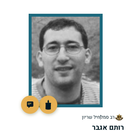
515363
רב סמל
חיל שריון
רותם אגבר