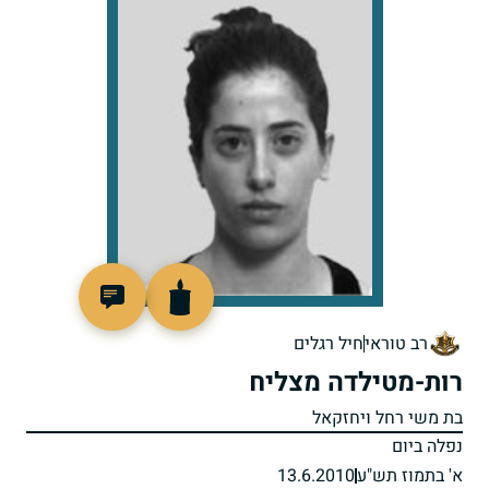
517842
רב טוראי
חיל רגלים
רות-מטילדה מצליח
בת משי רחל ויחזקאל
נפלה ביום
א' בתמוז תש"ע
13.6.2010