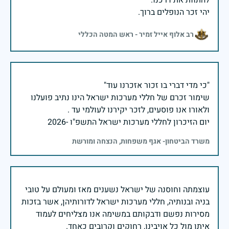
יהי זכר הנופלים ברוך.
רב אלוף אייל זמיר - ראש המטה הכללי
שימור זכרם של חללי מערכות ישראל הינו נתיב פועלנו
יום הזיכרון לחללי מערכות ישראל התשפ"ו -2026
משרד הביטחון- אגף משפחות, הנצחה ומורשת
עוצמתה וחוסנה של ישראל נשענים מאז ומעולם על טובי
בניה ובנותיה, חללי מערכות ישראל לדורותיהן, אשר בזכות
מסירות נפשם ודבקותם במשימה אנו מצליחים לעמוד