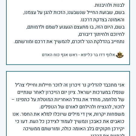
בשם, שבועת החייל שנשבענו, הזכות להגן על עצמנו,
בשם, היום הזה, בו מתעצם הגעגוע לשמם ולדמותם,
נתחייב בהדלקת הנר לזכרם, להמשיך את דרכם ומורשתם.
אלוף דדו בר כליפא - ראש אגף כוח האדם
אני מתכבד להדליק נר זיכרון זה לזכר חיילות וחיילי צה״ל
שנפלו במערכות ישראל. ציון יום הזיכרון לאחר שנתיים
של מלחמה, מחדד את גודל האחריות המוטלת על כתפינו –
משפחות יקרות, אין די מילים שיוכלו למלא את החסר. אנו
כואבים את כאבכן ונמשיך לעמוד לצידכן כל העת. דעו כי
יקירכן חקוקים בלב האומה כולה, ומורשתם ממשיכה