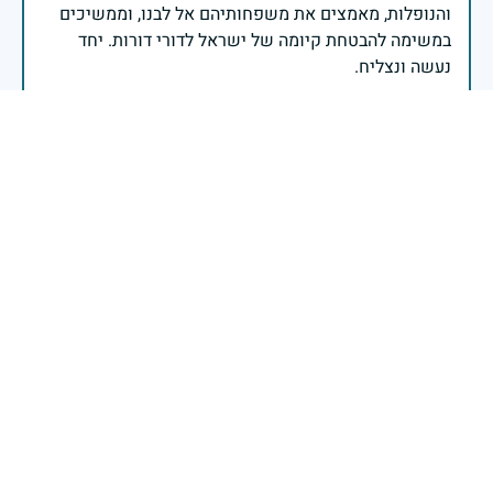
והנופלות, מאמצים את משפחותיהם אל לבנו, וממשיכים
במשימה להבטחת קיומה של ישראל לדורי דורות. יחד
נעשה ונצליח.
שר הביטחון ישראל כ"ץ
בדרכך שלך, הקשובה, הנבונה והיצירתית, נגעת בלבבות
ונשארת בליבנו. יורם חיים בשם מורי בית ספר זיו ומרקס.
יורם חיים
|
6 באפריל 2025
דיווח
א בתמוז. לימוד הדף היומי היום - לזכרה.
אורי
|
7 ביולי 2024
דיווח