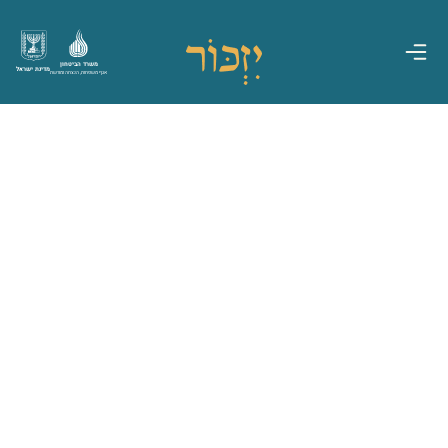
משרד הביטחון
מדינת ישראל
אגף משפחות, הנצחה ומורשת