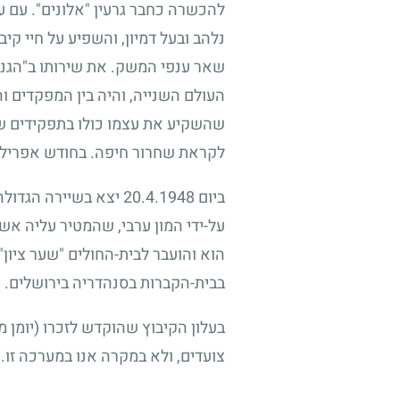
להכשרה כחבר גרעין "אלונים". עם ע
נלהב ובעל דמיון, והשפיע על חיי קי
שאר ענפי המשק. את שירותו ב"הגנה
העולם השנייה, והיה בין המפקדים ו
שהשקיע את עצמו כולו בתפקידים 
לקראת שחרור חיפה. בחודש אפריל
ביום
20.4.1948
יצא בשיירה הגדולה,
על-ידי המון ערבי, שהמטיר עליה אש 
הוא והועבר לבית-החולים "שער ציון"
בבית-הקברות בסנהדריה בירושלים. ה
בעלון הקיבוץ שהוקדש לזכרו (יומן מ
צועדים, ולא במקרה אנו במערכה זו. 