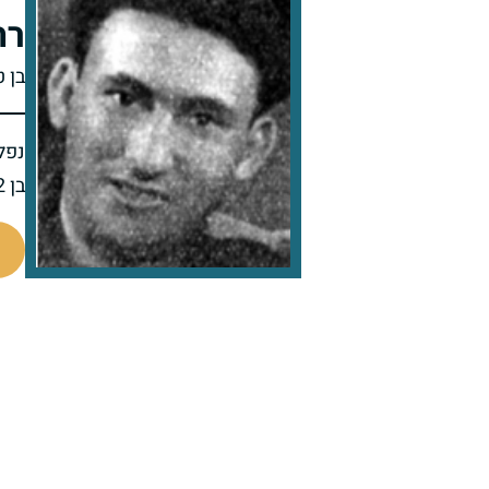
רח
בן ט
נפל 
בן 32 בנופלו
88543