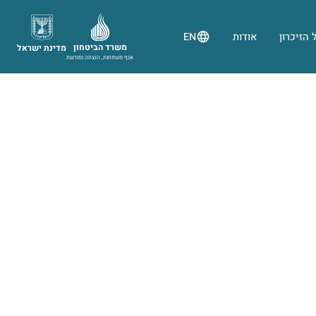
 הזיכרון
אודות
EN
משרד הביטחון
מדינת ישראל
אגף משפחות, הנצחה ומורשת