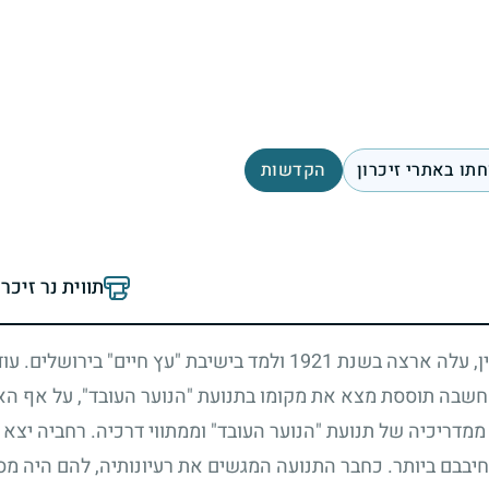
תו באתרי זיכרון
הקדשות
תווית נר זיכר
ן, עלה ארצה בשנת
1921
ולמד בישיבת "עץ חיים" בירושלים. עוד
מחשבה תוססת מצא את מקומו בתנועת "הנוער העובד", על אף הא
דריכיה של תנועת "הנוער העובד" וממתווי דרכיה. רחביה יצא 
בבם ביותר. כחבר התנועה המגשים את רעיונותיה, להם היה מסור