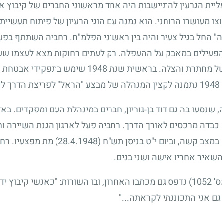
ליית הגרעין להתיישבות היה אחד מראשוני החברים של קיבוץ אלו
בוצו מעושרו הרוחני. הוא נמנה עם הוגי הרעיון של פיתוח תעשיי
" החל בגיל צעיר והיה בין ראשוני הפלמ"ח. רחביה השתתף בפע
הפעילים במאבק על ההעפלה. רק לעתים רחוקות מצא לעצמו שעה 
של מחתרת והצלה. בראשית שנת
1948
שימש בתפקידי אבטחת שי
1948
נתמנה לקצין המנהלה של מבצע "הראל" לפריצת הדרך לי
 שנסעו בה גם דוד בן-גוריון, חברים במינהלת העם ומפקדים. ב
כבדה מרכסים לאורך הדרך. רחביה פעל לארגון הגנת השיירה וחיל
 במצב קשה, וביום י"ט בניסן תש"ח
(28.4.1948)
מת מפצעיו. רחב
שאיר אחריו אישה ושני בנים.
ס'
1052
) נדפס גם מכתבו האחרון, ובו השורות: "כאנשי קיבוץ י
גם אני התכוננתי לקראתה..."