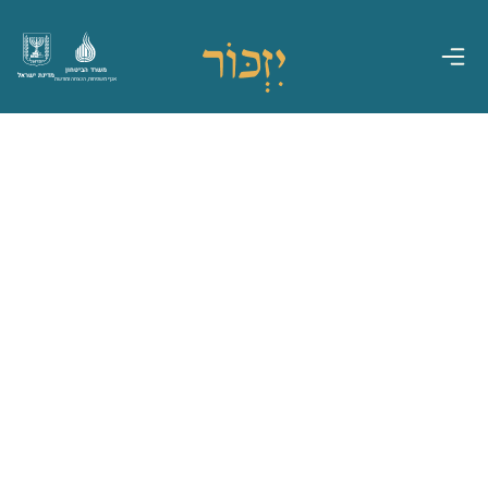
משרד הביטחון
מדינת ישראל
אגף משפחות, הנצחה ומורשת