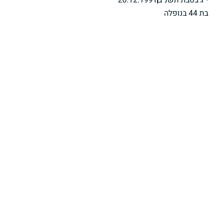
י"ג בטבת תשנ"ב
20.12.1991
בת 44 בנופלה