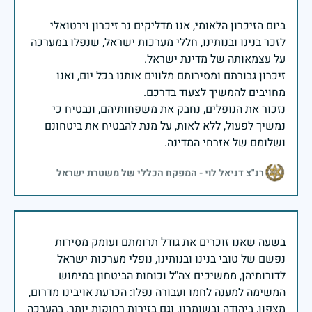
ביום הזיכרון הלאומי, אנו מדליקים נר זיכרון וירטואלי
לזכר בנינו ובנותינו, חללי מערכות ישראל, שנפלו במערכה
זיכרון גבורתם ומסירותם מלווים אותנו בכל יום, ואנו
נזכור את הנופלים, נחבק את משפחותיהם, ונבטיח כי
נמשיך לפעול, ללא לאות, על מנת להבטיח את ביטחונם
ושלומם של אזרחי המדינה.
רנ"צ דניאל לוי - המפקח הכללי של משטרת ישראל
בשעה שאנו זוכרים את גודל תרומתם ועומק מסירות
נפשם של טובי בנינו ובנותינו, נופלי מערכות ישראל
לדורותיהן, ממשיכים צה"ל וכוחות הביטחון במימוש
המשימה למענה לחמו ועבורה נפלו: הכרעת אויבינו מדרום,
מצפון, ביהודה ובשומרון, וגם בזירות רחוקות יותר. בהערכה