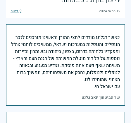
יהי זכרך ברוך ת. נ. צ. ב. ה דודה
12 במאי 2024
דיווח
כאשר דגלינו מורדים לחצי התורן וראשינו מורכנים לזכר
הנופלים והנופלות במערכות ישראל, ממשיכים לוחמי צה״ל
ומפקדיו בלחימה בדרום, בצפון, ביהודה ובשומרון ובזירות
נוספות.על כל דור מוטלת המשימה של הגנת העם והארץ -
משימה שאף פעם אינה פוסקת. נצדיע בגעגוע ובגאווה
לנופלים ולנופלות, נחבק את משפחותיהם, ונמשיך ברוח
עם ישראל חי.
שר הביטחון יואב גלנט