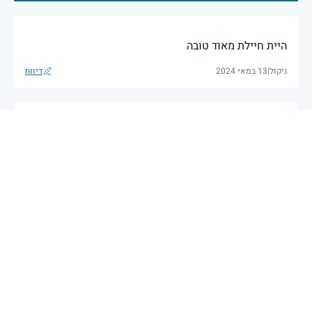
היית חיילת מאוד טובה
ניקול
|
13 במאי 2024
דיווח
תשמרי עלינו מלמעלה
12 במאי 2024
דיווח
יהי זיכרך ברוך
12 במאי 2024
דיווח
רחל הצדקת תמיד יזכור אותך והמשפט האחרון שאמרת לי