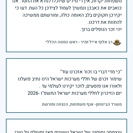
משפחות יקרות, אין די מילים שיוכלו למלא את החסר. אנו
כואבים את כאבכן ונמשיך לעמוד לצידכן כל העת. דעו כי
יקירכן חקוקים בלב האומה כולה, ומורשתם ממשיכה
יהי זכר הנופלים ברוך.
רב אלוף אייל זמיר - ראש המטה הכללי
שימור זכרם של חללי מערכות ישראל הינו נתיב פועלנו
יום הזיכרון לחללי מערכות ישראל התשפ"ו -2026
משרד הביטחון- אגף משפחות, הנצחה ומורשת
עוצמתה וחוסנה של ישראל נשענים מאז ומעולם על טובי