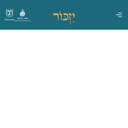
משרד הביטחון
מדינת ישראל
אגף משפחות, הנצחה ומורשת