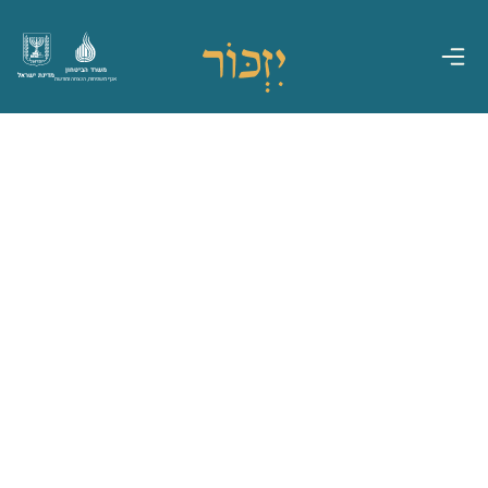
משרד הביטחון
מדינת ישראל
אגף משפחות, הנצחה ומורשת