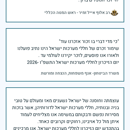
יהי זכר הנופלים ברוך.
רב אלוף אייל זמיר - ראש המטה הכללי
שימור זכרם של חללי מערכות ישראל הינו נתיב פועלנו
יום הזיכרון לחללי מערכות ישראל התשפ"ו -2026
משרד הביטחון- אגף משפחות, הנצחה ומורשת
עוצמתה וחוסנה של ישראל נשענים מאז ומעולם על טובי
בניה ובנותיה, חללי מערכות ישראל לדורותיהן, אשר בזכות
מסירות נפשם ודבקותם במשימה אנו מצליחים לעמוד
בהתקדש יום הזיכרון לחללי מערכות ישראל, אנו מרכינים