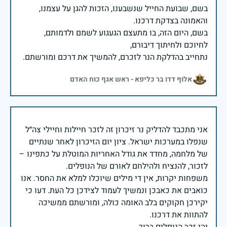
בשם, שבועת החייל שנשבענו, הזכות להגן על עצמנו,
בשם, היום הזה, בו מתעצם הגעגוע לשמם ולדמותם,
נתחייב בהדלקת הנר לזכרם, להמשיך את דרכם ומורשתם.
אלוף דדו בר כליפא - ראש אגף כוח האדם
אני מתכבד להדליק נר זיכרון זה לזכר חיילות וחיילי צה״ל
שנפלו במערכות ישראל. ציון יום הזיכרון לאחר שנתיים
של מלחמה, מחדד את גודל האחריות המוטלת על כתפינו –
משפחות יקרות, אין די מילים שיוכלו למלא את החסר. אנו
כואבים את כאבכן ונמשיך לעמוד לצידכן כל העת. דעו כי
יקירכן חקוקים בלב האומה כולה, ומורשתם ממשיכה