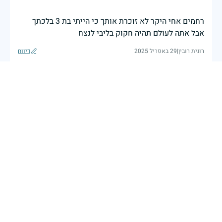
רחמים אחי היקר לא זוכרת אותך כי הייתי בת 3 בלכתך
אבל אתה לעולם תהיה חקוק בליבי לנצח
רונית רובין
|
29 באפריל 2025
דיווח
בשעה שאנו זוכרים את גודל תרומתם ועומק מסירות
נפשם של טובי בנינו ובנותינו, נופלי מערכות ישראל
לדורותיהן, ממשיכים צה"ל וכוחות הביטחון במימוש
המשימה למענה לחמו ועבורה נפלו: הכרעת אויבינו מדרום,
מצפון, ביהודה ובשומרון, וגם בזירות רחוקות יותר. בהערכה
רבה ובגאווה אדירה אנו מרכינים ראש בפני הנופלים
והנופלות, מאמצים את משפחותיהם אל לבנו, וממשיכים
במשימה להבטחת קיומה של ישראל לדורי דורות. יחד
נעשה ונצליח.
שר הביטחון ישראל כ"ץ