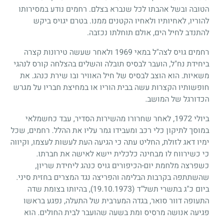
הטובה ובשל אהבתו לכל שנברא בצלם. רחמים נודע במסירותו
להוריו, לאחיותיו ולאחיו הקטנים ממנו. בטרם יגויס ביקש
להתנדב לחיל הים, אולם תוחלתו נכזבה.
רחמים גויס לצה"ל במאי
1969
ולאחר שעשה טירונות קצרה
ביחידת נח"ל, הועבר לבסיס תובלה והשלים בהצלחה קורס לנהגי
משאיות. הוא הוצב לבסיס של חיל האוויר ובו שירת כנהג. את
חופשותיו הקצרות עשה בבית הוריו או במחיצת חבריו על מגרש
הכדורגל של המושב.
ביולי
1972
, לאחר שחרורו מהשירות הסדיר, עבד כחשמלאי
במוסך לתיקון כלי רכב ומעבידו גמר עליו את ההלל. רחמים, שכל
ימיו דאג לזולת, החליט עתה כי הגיעה העת לעשות לעצמו, וקיווה
כי כשירווח לו מבחינה כלכלית יישא לאישה את חברתו.
כשפרצה מלחמת יום-הכיפורים גויס כנהג ליחידת שריון,
שהשתתפה בקרבות הבלימה והפריצה נגד המצרים בחזית סיני.
ביום כ"ג בתשרי תשל"ד
(19.10.1973)
, בהיותו בצומת שדה
התעופה דוור סואר, בגדה המערבית של התעלה, נפגע בראשו
פגיעה אנושה מרסיס ומת בשעה שהועבר לבית החולים. הוא