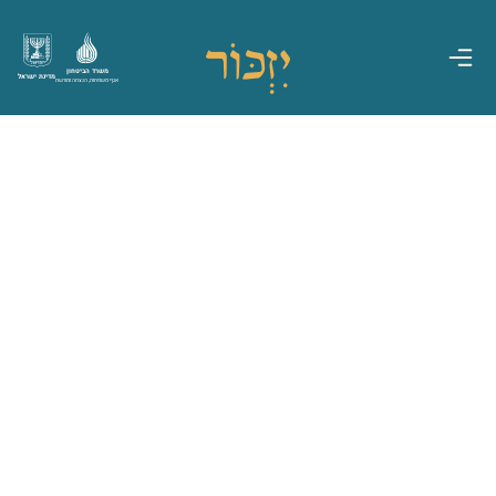
משרד הביטחון
מדינת ישראל
אגף משפחות, הנצחה ומורשת