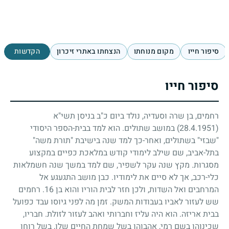
סיפור חייו
מקום מנוחתו
הנצחתו באתרי זיכרון
הקדשות
סיפור חייו
רחמים, בן שרה וסעדיה, נולד ביום כ"ב בניסן תשי"א
(28.4.1951)
במושב שתולים. הוא למד בבית-הספר היסודי
"שבזי" בשתולים, ואחר-כך למד שנה בישיבת "תורת משה"
בתל-אביב, שם שילב לימודי קודש במלאכת כפיים במקצוע
מסגרות. מקץ שנה עקר לשפיר, שם למד במשך שנה חשמלאות
כלי-רכב, אך לא סיים את לימודיו. כבן מושב התגעגע אל
המרחבים ואל השדות, ולכן חזר לבית הוריו והוא בן
16
. רחמים
שש לעזור לאביו בעבודות המשק. זמן מה לפני גיוסו עבד כפועל
בבית אריזה. הוא היה עליז וחברותי ואהב לעזור לזולת. חבריו,
שכינוהו בשם רמי, אהבוהו בשל שמחת החיים שלו, בשל רוחו